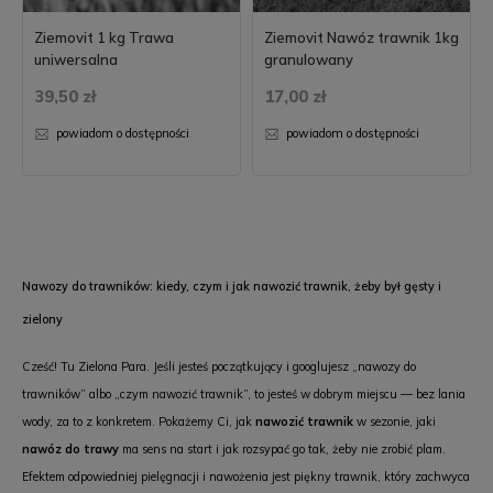
Ziemovit 1 kg Trawa
Ziemovit Nawóz trawnik 1kg
uniwersalna
granulowany
39,50 zł
17,00 zł
powiadom o dostępności
powiadom o dostępności
Nawozy do trawników: kiedy, czym i jak nawozić trawnik, żeby był gęsty i
zielony
Cześć! Tu Zielona Para. Jeśli jesteś początkujący i googlujesz „nawozy do
trawników” albo „czym nawozić trawnik”, to jesteś w dobrym miejscu — bez lania
wody, za to z konkretem. Pokażemy Ci, jak
nawozić trawnik
w sezonie, jaki
nawóz do trawy
ma sens na start i jak rozsypać go tak, żeby nie zrobić plam.
Efektem odpowiedniej pielęgnacji i nawożenia jest piękny trawnik, który zachwyca