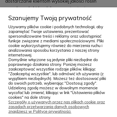
dostarczanie klientom wysokiej jakości roślin
ogrodowych, które dobrze przyjmują się po
posadzeniu i przez lata zdobią przydomowe
Szanujemy Twoją prywatność
rozwiń więcej
rabaty, skalniaki, ogrody naturalistyczne oraz
Używamy plików cookie i podobnych technologii, aby
większe kompozycje krajobrazowe. Za Zieloną Parą
zapamiętać Twoje ustawienia, prezentować
spersonalizowane treści i reklamy oraz udostępniać
stoją Wiktor i Klaudia, którzy z dużą starannością
funkcje związane z mediami społecznościowymi. Pliki
dobierają każdą odmianę dostępną w naszej
cookie wykorzystujemy również do mierzenia ruchu i
Podgórna 9, 97-565 Brudzice
analizowania sposobu korzystania z naszej strony
ofercie. W sprzedaży znajdziesz zarówno
+48 793 037 145
internetowej.
sprawdzone, klasyczne gatunki, jak i ciekawsze,
Domyślnie włączone są jedynie pliki niezbędne do
kontakt@zielonapara.pl
poprawnego działania strony. Poniżej możesz
bardziej unikatowe krzewy ozdobne, drzewa, byliny
zaakceptować wszystkie rodzaje plików, klikając
oraz sadzonki do ogrodu. Każda roślina jest przez
"Zaakceptuj wszystkie", lub odmówić ich używania (z
Kategorie
wyjątkiem niezbędnych). Możesz też dostosować pliki
nas pielęgnowana, nawożona, przycinana i
do swoich potrzeb, wybierając "Dostosuj zgody".
Udzieloną zgodę możesz w dowolnym momencie
przygotowywana tak, aby mogła trafić do Twojego
Informacje
wycofać lub zmienić, klikając w link "Ustawienia plików
ogrodu w jak najlepszej kondycji. W Zielonej Parze
cookies" na dole strony.
Szczegóły o używanych przez nas plikach cookie oraz
stawiamy przede wszystkim na jakość sadzonek.
zasadach przetwarzania danych osobowych
Wiemy, że dobrze ukorzeniona, zdrowa roślina to
zielonapara.pl © 2026
znajdziesz w Polityce prywatności.