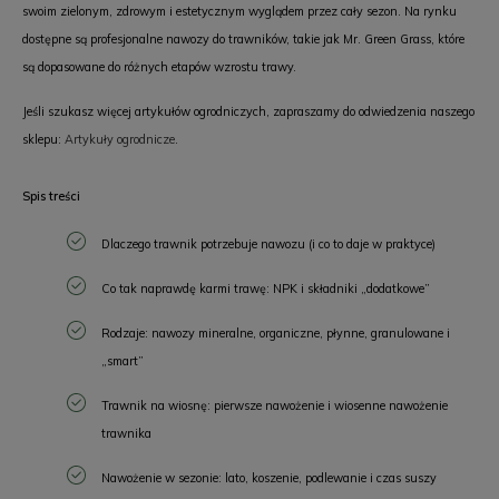
swoim zielonym, zdrowym i estetycznym wyglądem przez cały sezon. Na rynku
dostępne są profesjonalne nawozy do trawników, takie jak Mr. Green Grass, które
są dopasowane do różnych etapów wzrostu trawy.
Jeśli szukasz więcej artykułów ogrodniczych, zapraszamy do odwiedzenia naszego
sklepu:
Artykuły ogrodnicze
.
Spis treści
Dlaczego trawnik potrzebuje nawozu (i co to daje w praktyce)
Co tak naprawdę karmi trawę: NPK i składniki „dodatkowe”
Rodzaje: nawozy mineralne, organiczne, płynne, granulowane i
„smart”
Trawnik na wiosnę: pierwsze nawożenie i wiosenne nawożenie
trawnika
Nawożenie w sezonie: lato, koszenie, podlewanie i czas suszy