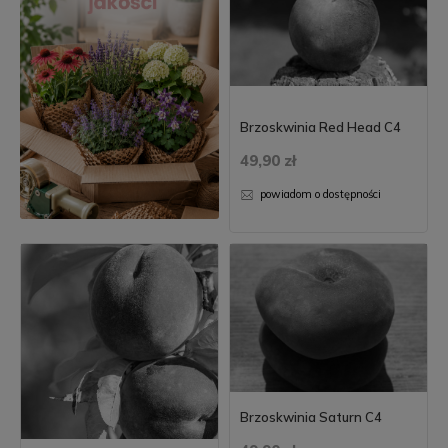
Brzoskwinia Red Head C4
49,90 zł
powiadom o dostępności
Brzoskwinia Saturn C4