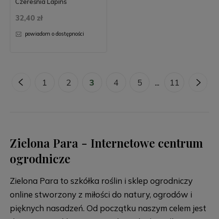
Czereśnia Lapins
32,40 zł
powiadom o dostępności
«
1
2
3
4
5
...
11
»
Zielona Para - Internetowe centrum
ogrodnicze
Zielona Para to szkółka roślin i sklep ogrodniczy
online stworzony z miłości do natury, ogrodów i
pięknych nasadzeń. Od początku naszym celem jest