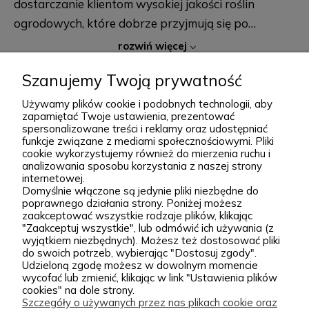
dostarczanie klientom wysokiej jakości roślin
ogrodowych, które dobrze przyjmują się po
posadzeniu i przez lata zdobią przydomowe
rozwiń więcej
rabaty, skalniaki, ogrody naturalistyczne oraz
Szanujemy Twoją prywatność
większe kompozycje krajobrazowe. Za Zieloną Parą
stoją Wiktor i Klaudia, którzy z dużą starannością
Używamy plików cookie i podobnych technologii, aby
zapamiętać Twoje ustawienia, prezentować
dobierają każdą odmianę dostępną w naszej
spersonalizowane treści i reklamy oraz udostępniać
Podgórna 9, 97-565 Brudzice
ofercie. W sprzedaży znajdziesz zarówno
funkcje związane z mediami społecznościowymi. Pliki
+48 793 037 145
cookie wykorzystujemy również do mierzenia ruchu i
sprawdzone, klasyczne gatunki, jak i ciekawsze,
kontakt@zielonapara.pl
analizowania sposobu korzystania z naszej strony
bardziej unikatowe krzewy ozdobne, drzewa, byliny
internetowej.
Domyślnie włączone są jedynie pliki niezbędne do
oraz sadzonki do ogrodu. Każda roślina jest przez
Kategorie
poprawnego działania strony. Poniżej możesz
zaakceptować wszystkie rodzaje plików, klikając
nas pielęgnowana, nawożona, przycinana i
"Zaakceptuj wszystkie", lub odmówić ich używania (z
przygotowywana tak, aby mogła trafić do Twojego
Informacje
wyjątkiem niezbędnych). Możesz też dostosować pliki
do swoich potrzeb, wybierając "Dostosuj zgody".
ogrodu w jak najlepszej kondycji. W Zielonej Parze
Udzieloną zgodę możesz w dowolnym momencie
stawiamy przede wszystkim na jakość sadzonek.
wycofać lub zmienić, klikając w link "Ustawienia plików
cookies" na dole strony.
Wiemy, że dobrze ukorzeniona, zdrowa roślina to
zielonapara.pl © 2026
Szczegóły o używanych przez nas plikach cookie oraz