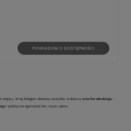
POWIADOM O DOSTĘPNOŚCI
rym miejscu. W tej kategorii zbieramy wszystko, co dotyczy
orzecha włoskiego
–
iego
i praktyczne ogarnianie liści, cięcia i plonu.