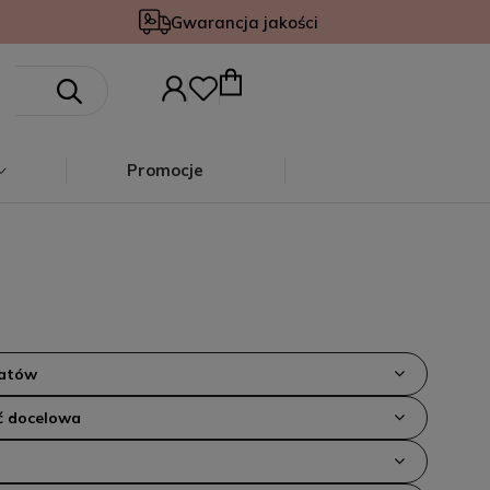
Gwarancja jakości
Promocje
iatów
 docelowa