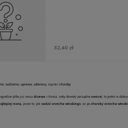
32,40 zł
ria: sadzenie, uprawa, odmiany, cięcie i choroby
ogrodzie (albo już masz
drzewa
i chcesz, żeby dawały porządne
owoce
), to jesteś w dob
ajlepiej rosną
, przez to, jak
sadzić orzecha włoskiego
, aż po
choroby orzecha włosk