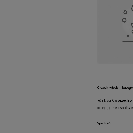
Orzech włoski – katego
Jeśli kręci Cię
orzech
w 
od tego, gdzie
orzechy n
Spis treści