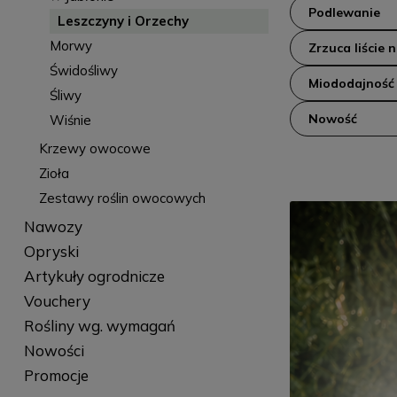
Podlewanie
Leszczyny i Orzechy
Morwy
Zrzuca liście 
Świdośliwy
Miododajność
Śliwy
Nowość
Wiśnie
Krzewy owocowe
Zioła
Zestawy roślin owocowych
Nawozy
Opryski
Artykuły ogrodnicze
Vouchery
Rośliny wg. wymagań
Nowości
Promocje