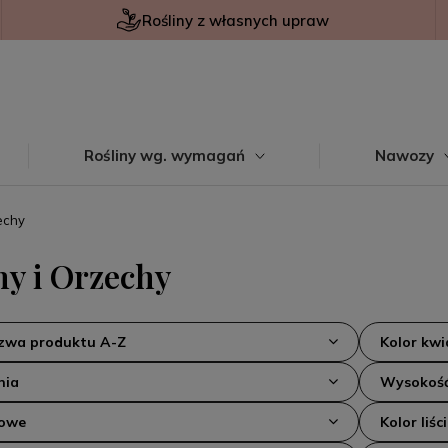
Rośliny z własnych upraw
Rośliny wg. wymagań
Nawozy
echy
ny i Orzechy
azwa produktu A-Z
Kolor kw
nia
Wysokość
kowe
Kolor liści