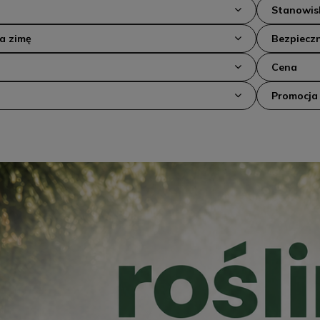
Stanowis
na zimę
Bezpieczn
Cena
Promocja