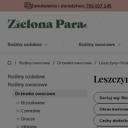
Zamówienia i doradztwo:
793 037 145
Rośliny ozdobne
Rośliny owocowe
/
/
/
Rośliny owocowe
Drzewka owocowe
Leszczyny i Orz
Leszczy
Rośliny ozdobne
Rośliny owocowe
Drzewka owocowe
Sortuj wg: N
☆ Brzoskwinie
Okres kwitnie
☆ Czereśnie
☆ Grusze
Cechy dodat
☆ Jabłonie