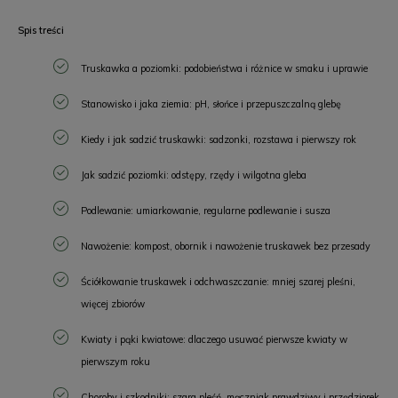
Spis treści
Truskawka a poziomki: podobieństwa i różnice w smaku i uprawie
Stanowisko i jaka ziemia: pH, słońce i przepuszczalną glebę
Kiedy i jak sadzić truskawki: sadzonki, rozstawa i pierwszy rok
Jak sadzić poziomki: odstępy, rzędy i wilgotna gleba
Podlewanie: umiarkowanie, regularne podlewanie i susza
Nawożenie: kompost, obornik i nawożenie truskawek bez przesady
Ściółkowanie truskawek i odchwaszczanie: mniej szarej pleśni,
więcej zbiorów
Kwiaty i pąki kwiatowe: dlaczego usuwać pierwsze kwiaty w
pierwszym roku
Choroby i szkodniki: szara pleśń, mączniak prawdziwy i przędziorek