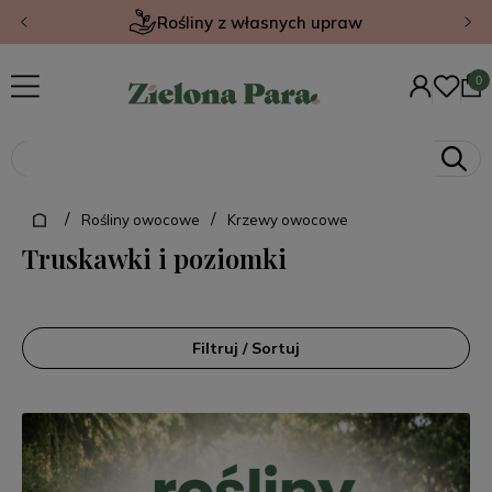
Rośliny z własnych upraw
/
/
Rośliny owocowe
Krzewy owocowe
Truskawki i poziomki
Filtruj / Sortuj