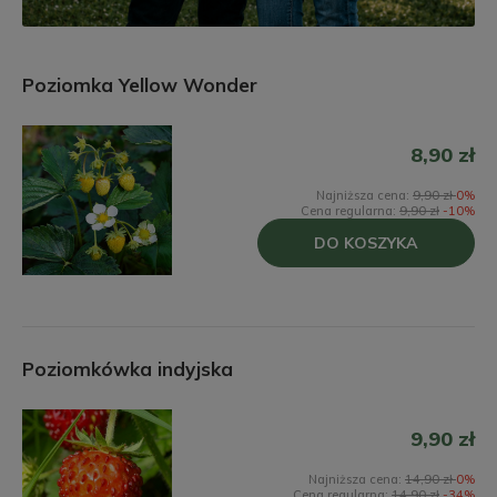
Poziomka Yellow Wonder
8,90 zł
Najniższa cena:
9,90 zł
0%
Cena regularna:
9,90 zł
-10%
DO KOSZYKA
Poziomkówka indyjska
9,90 zł
Najniższa cena:
14,90 zł
0%
Cena regularna:
14,90 zł
-34%