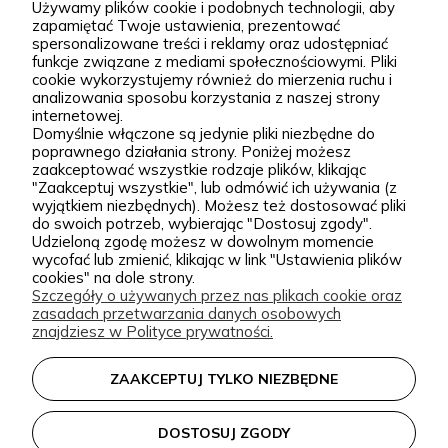
pięknych nasadzeń. Od początku naszym celem jest
Używamy plików cookie i podobnych technologii, aby
zapamiętać Twoje ustawienia, prezentować
dostarczanie klientom wysokiej jakości roślin
spersonalizowane treści i reklamy oraz udostępniać
ogrodowych, które dobrze przyjmują się po
funkcje związane z mediami społecznościowymi. Pliki
cookie wykorzystujemy również do mierzenia ruchu i
posadzeniu i przez lata zdobią przydomowe
rozwiń więcej
analizowania sposobu korzystania z naszej strony
rabaty, skalniaki, ogrody naturalistyczne oraz
internetowej.
Domyślnie włączone są jedynie pliki niezbędne do
większe kompozycje krajobrazowe. Za Zieloną Parą
poprawnego działania strony. Poniżej możesz
zaakceptować wszystkie rodzaje plików, klikając
stoją Wiktor i Klaudia, którzy z dużą starannością
"Zaakceptuj wszystkie", lub odmówić ich używania (z
dobierają każdą odmianę dostępną w naszej
wyjątkiem niezbędnych). Możesz też dostosować pliki
Podgórna 9, 97-565 Brudzice
do swoich potrzeb, wybierając "Dostosuj zgody".
ofercie. W sprzedaży znajdziesz zarówno
+48 793 037 145
Udzieloną zgodę możesz w dowolnym momencie
sprawdzone, klasyczne gatunki, jak i ciekawsze,
kontakt@zielonapara.pl
wycofać lub zmienić, klikając w link "Ustawienia plików
cookies" na dole strony.
bardziej unikatowe krzewy ozdobne, drzewa, byliny
Szczegóły o używanych przez nas plikach cookie oraz
oraz sadzonki do ogrodu. Każda roślina jest przez
zasadach przetwarzania danych osobowych
Kategorie
znajdziesz w Polityce prywatności.
nas pielęgnowana, nawożona, przycinana i
przygotowywana tak, aby mogła trafić do Twojego
Informacje
ZAAKCEPTUJ TYLKO NIEZBĘDNE
ogrodu w jak najlepszej kondycji. W Zielonej Parze
stawiamy przede wszystkim na jakość sadzonek.
DOSTOSUJ ZGODY