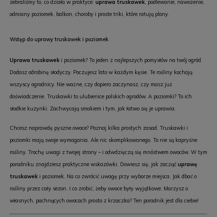
zebraliśmy to, co działa w praktyce:
uprawa truskawek
, podlewanie, nawożenie,
odmiany poziomek, balkon, choroby i proste triki, które ratują plony.
Wstęp do uprawy truskawek i poziomek
Uprawa truskawek
i poziomek? To jeden z najlepszych pomysłów na twój ogród.
Dodasz odrobinę słodyczy. Poczujesz lato w każdym kęsie. Te rośliny kochają
wszyscy ogrodnicy. Nie ważne, czy dopiero zaczynasz, czy masz już
doświadczenie. Truskawki to ulubienice polskich ogrodów. A poziomki? To ich
słodkie kuzynki. Zachwycają smakiem i tym, jak łatwo się je uprawia.
Chcesz naprawdę pyszne owoce? Poznaj kilka prostych zasad. Truskawki i
poziomki mają swoje wymagania. Ale nic skomplikowanego. To nie są kapryśne
rośliny. Trochę uwagi z twojej strony – i odwdzięczą się mnóstwem owoców. W tym
poradniku znajdziesz praktyczne wskazówki. Dowiesz się, jak zacząć
uprawę
truskawek
i poziomek. Na co zwrócić uwagę przy wyborze miejsca. Jak dbać o
rośliny przez cały sezon. I co zrobić, żeby owoce były wyjątkowe. Marzysz o
własnych, pachnących owocach prosto z krzaczka? Ten poradnik jest dla ciebie!