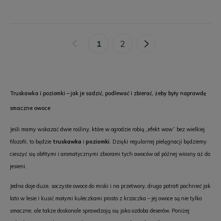
«
1
2
»
Truskawka i poziomki – jak je sadzić, podlewać i zbierać, żeby były naprawdę
smaczne owoce
Jeśli mamy wskazać dwie rośliny, które w ogrodzie robią „efekt wow” bez wielkiej
filozofii, to będzie
truskawka
i
poziomki
. Dzięki regularnej pielęgnacji będziemy
cieszyć się obfitymi i aromatycznymi zbiorami tych owoców od późnej wiosny aż do
jesieni.
Jedna daje duże, soczyste owoce do miski i na przetwory, druga potrafi pachnieć jak
lato w lesie i kusić małymi kuleczkami prosto z krzaczka – jej owoce są nie tylko
smaczne, ale także doskonale sprawdzają się jako ozdoba deserów. Poniżej