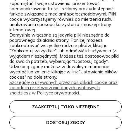
większe kompozycje krajobrazowe. Za Zieloną Parą
zapamiętać Twoje ustawienia, prezentować
spersonalizowane treści i reklamy oraz udostępniać
stoją Wiktor i Klaudia, którzy z dużą starannością
funkcje związane z mediami społecznościowymi. Pliki
dobierają każdą odmianę dostępną w naszej
cookie wykorzystujemy również do mierzenia ruchu i
Podgórna 9, 97-565 Brudzice
analizowania sposobu korzystania z naszej strony
ofercie. W sprzedaży znajdziesz zarówno
+48 793 037 145
internetowej.
sprawdzone, klasyczne gatunki, jak i ciekawsze,
Domyślnie włączone są jedynie pliki niezbędne do
kontakt@zielonapara.pl
poprawnego działania strony. Poniżej możesz
bardziej unikatowe krzewy ozdobne, drzewa, byliny
zaakceptować wszystkie rodzaje plików, klikając
oraz sadzonki do ogrodu. Każda roślina jest przez
"Zaakceptuj wszystkie", lub odmówić ich używania (z
Kategorie
wyjątkiem niezbędnych). Możesz też dostosować pliki
nas pielęgnowana, nawożona, przycinana i
do swoich potrzeb, wybierając "Dostosuj zgody".
Udzieloną zgodę możesz w dowolnym momencie
przygotowywana tak, aby mogła trafić do Twojego
Informacje
wycofać lub zmienić, klikając w link "Ustawienia plików
ogrodu w jak najlepszej kondycji. W Zielonej Parze
cookies" na dole strony.
Szczegóły o używanych przez nas plikach cookie oraz
stawiamy przede wszystkim na jakość sadzonek.
zasadach przetwarzania danych osobowych
Wiemy, że dobrze ukorzeniona, zdrowa roślina to
zielonapara.pl © 2026
znajdziesz w Polityce prywatności.
podstawa udanego ogrodu, dlatego nie traktujemy
Made with
by
ZAAKCEPTUJ TYLKO NIEZBĘDNE
sprzedaży roślin jak zwykłej wysyłki produktu.
Nasze sadzonki są starannie prowadzone i
DOSTOSUJ ZGODY
zabezpieczane przed transportem, dzięki czemu