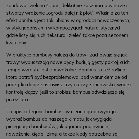
zbudować zieloną ścianę, delikatnie zaszumi na wietrze i
stworzy wrażenie „ogrodu dalej niż płot”. Właśnie za ten
efekt bambus jest tak lubiany w ogrodach nowoczesnych,
w stylu japońskim i w kompozycjach naturalistycznych,
gdzie liczy się ruch, tekstura i zieleń także poza sezonem
kwitnienia.
W praktyce bambusy należą do traw i zachowują się jak
trawy: wypuszczają nowe pędy, budują gęsty pokrój, a ich
tempo wzrostu jest zauważalne. Bambus to też roślina,
która potrafi być bezproblemowa, pod warunkiem że od
początku dobrze ustawisz trzy rzeczy: stanowisko, wodę i
kontrolę kłączy. Jeśli to zrobisz, bambus odwdzięcza się
przez lata.
To opis kategorii „bambus” w ujęciu ogrodowym: jak
wybrać bambus do naszego klimatu, jak wygląda
pielęgnacja bambusów, jak ogarnąć podlewanie,
nawożenie, cięcie i zimę, a także kiedy potrzebne są