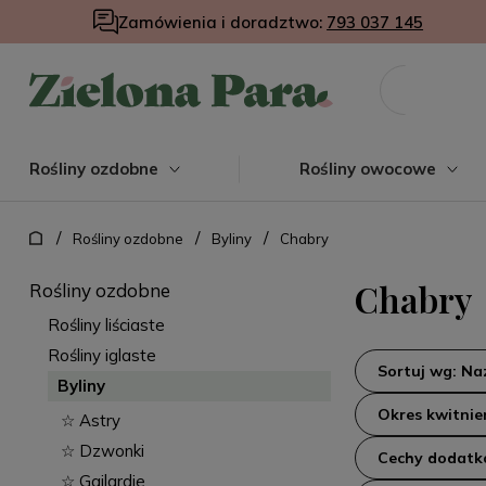
Zamówienia i doradztwo:
793 037 145
Rośliny ozdobne
Rośliny owocowe
/
/
/
Rośliny ozdobne
Byliny
Chabry
Chabry
Rośliny ozdobne
Rośliny liściaste
Rośliny iglaste
Sortuj wg: N
Byliny
Okres kwitnie
☆ Astry
☆ Dzwonki
Cechy dodat
☆ Gailardie