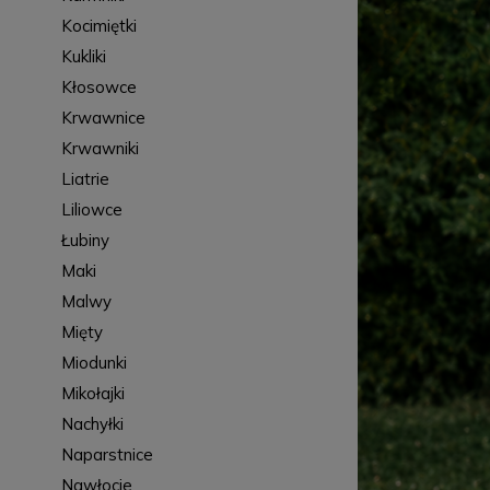
Kocimiętki
Kukliki
Kłosowce
Krwawnice
Krwawniki
Liatrie
Liliowce
Łubiny
Maki
Malwy
Mięty
Miodunki
Mikołajki
Nachyłki
Naparstnice
Nawłocie