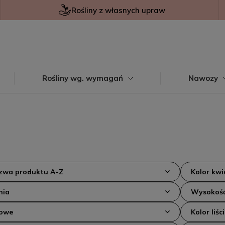
Rośliny z własnych upraw
Rośliny wg. wymagań
Nawozy
azwa produktu A-Z
Kolor kw
nia
Wysokość
kowe
Kolor liści