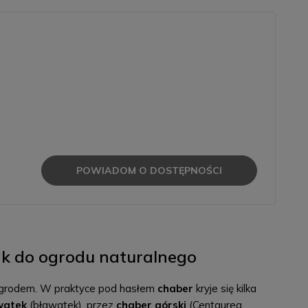
POWIADOM O DOSTĘPNOŚCI
iak do ogrodu naturalnego
m” ogrodem. W praktyce pod hasłem
chaber
kryje się kilka
watek
(bławatek), przez
chaber górski
(Centaurea