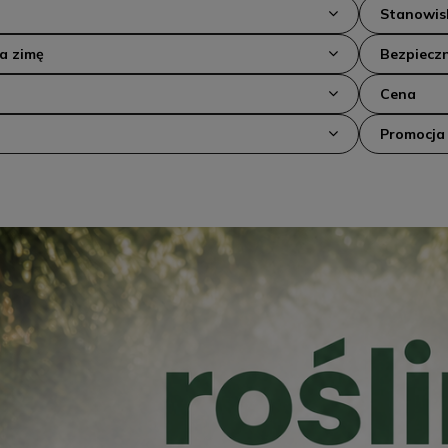
Stanowis
na zimę
Bezpieczn
Cena
Promocja