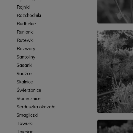
Rojniki
Rozchodniki
Rudbekie
Runianki
Rutewki
Rozwary
Santoliny
Sasanki
Sadźce
Skalnice
Świerzbnice
Słonecznice
Serduszka okazałe
Smagliczki
Tawułki
Tojeście