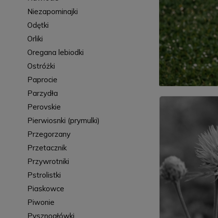
Niezapominajki
Odętki
Orliki
Oregana lebiodki
Ostróżki
Paprocie
Parzydła
Perovskie
Pierwiosnki (prymulki)
Przegorzany
Przetacznik
Przywrotniki
Pstrolistki
Piaskowce
Piwonie
Pysznogłówki