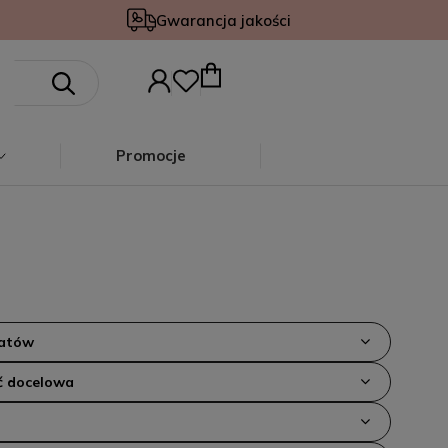
Gwarancja jakości
Promocje
iatów
 docelowa