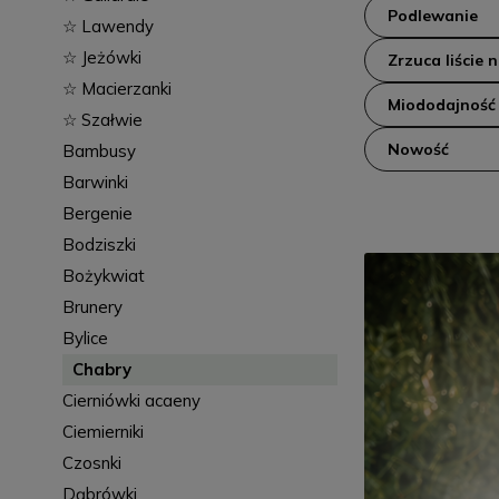
Podlewanie
☆ Lawendy
☆ Jeżówki
Zrzuca liście 
☆ Macierzanki
Miododajność
☆ Szałwie
Nowość
Bambusy
Barwinki
Bergenie
Bodziszki
Bożykwiat
Brunery
Bylice
Chabry
Cierniówki acaeny
Ciemierniki
Czosnki
Dąbrówki