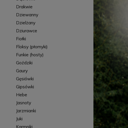
Drakwie
Dziewanny
Dzielżany
Dziurawce
Fiołki
Floksy (płomyki)
Funkie (hosty)
Goździki
Gaury
Gęsiówki
Gipsówki
Hebe
Jasnoty
Jarzmianki
Juki
Karmniki