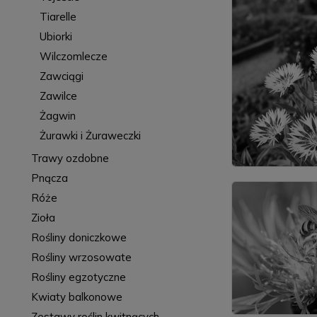
Tiarelle
Ubiorki
Wilczomlecze
Zawciągi
Zawilce
Żagwin
Żurawki i Żuraweczki
Trawy ozdobne
Pnącza
Róże
Zioła
Rośliny doniczkowe
Rośliny wrzosowate
Rośliny egzotyczne
Kwiaty balkonowe
Zestawy roślin kwitnących