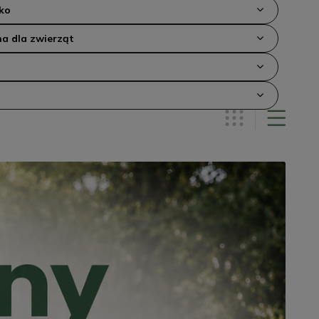
ko
a dla zwierząt