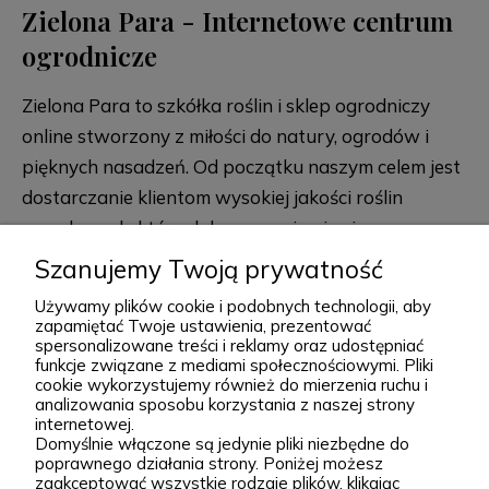
Zielona Para - Internetowe centrum
ogrodnicze
Zielona Para to szkółka roślin i sklep ogrodniczy
online stworzony z miłości do natury, ogrodów i
pięknych nasadzeń. Od początku naszym celem jest
dostarczanie klientom wysokiej jakości roślin
ogrodowych, które dobrze przyjmują się po
posadzeniu i przez lata zdobią przydomowe
Szanujemy Twoją prywatność
rozwiń więcej
rabaty, skalniaki, ogrody naturalistyczne oraz
Używamy plików cookie i podobnych technologii, aby
większe kompozycje krajobrazowe. Za Zieloną Parą
zapamiętać Twoje ustawienia, prezentować
spersonalizowane treści i reklamy oraz udostępniać
stoją Wiktor i Klaudia, którzy z dużą starannością
funkcje związane z mediami społecznościowymi. Pliki
dobierają każdą odmianę dostępną w naszej
cookie wykorzystujemy również do mierzenia ruchu i
Podgórna 9, 97-565 Brudzice
analizowania sposobu korzystania z naszej strony
ofercie. W sprzedaży znajdziesz zarówno
+48 793 037 145
internetowej.
sprawdzone, klasyczne gatunki, jak i ciekawsze,
Domyślnie włączone są jedynie pliki niezbędne do
kontakt@zielonapara.pl
poprawnego działania strony. Poniżej możesz
bardziej unikatowe krzewy ozdobne, drzewa, byliny
zaakceptować wszystkie rodzaje plików, klikając