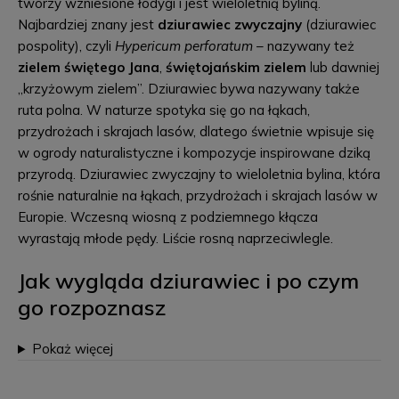
tworzy wzniesione łodygi i jest wieloletnią byliną.
Najbardziej znany jest
dziurawiec zwyczajny
(dziurawiec
pospolity), czyli
Hypericum perforatum
– nazywany też
zielem świętego Jana
,
świętojańskim zielem
lub dawniej
„krzyżowym zielem”. Dziurawiec bywa nazywany także
ruta polna. W naturze spotyka się go na łąkach,
przydrożach i skrajach lasów, dlatego świetnie wpisuje się
w ogrody naturalistyczne i kompozycje inspirowane dziką
przyrodą. Dziurawiec zwyczajny to wieloletnia bylina, która
rośnie naturalnie na łąkach, przydrożach i skrajach lasów w
Europie. Wczesną wiosną z podziemnego kłącza
wyrastają młode pędy. Liście rosną naprzeciwlegle.
Jak wygląda dziurawiec i po czym
go rozpoznasz
Pokaż więcej