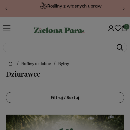
Rośliny z własnych upraw
/
/
Rośliny ozdobne
Byliny
Dziurawce
Filtruj / Sortuj