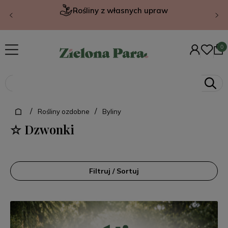
Rośliny z własnych upraw
/
/
Rośliny ozdobne
Byliny
☆ Dzwonki
Filtruj / Sortuj