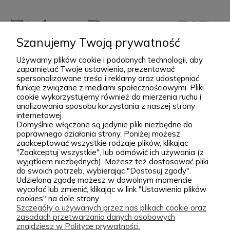
rabaty, skalniaki, ogrody naturalistyczne oraz
większe kompozycje krajobrazowe. Za Zieloną Parą
stoją Wiktor i Klaudia, którzy z dużą starannością
Szanujemy Twoją prywatność
dobierają każdą odmianę dostępną w naszej
Podgórna 9, 97-565 Brudzice
Używamy plików cookie i podobnych technologii, aby
ofercie. W sprzedaży znajdziesz zarówno
+48 793 037 145
zapamiętać Twoje ustawienia, prezentować
sprawdzone, klasyczne gatunki, jak i ciekawsze,
kontakt@zielonapara.pl
spersonalizowane treści i reklamy oraz udostępniać
funkcje związane z mediami społecznościowymi. Pliki
bardziej unikatowe krzewy ozdobne, drzewa, byliny
cookie wykorzystujemy również do mierzenia ruchu i
oraz sadzonki do ogrodu. Każda roślina jest przez
analizowania sposobu korzystania z naszej strony
Kategorie
internetowej.
nas pielęgnowana, nawożona, przycinana i
Domyślnie włączone są jedynie pliki niezbędne do
przygotowywana tak, aby mogła trafić do Twojego
Informacje
poprawnego działania strony. Poniżej możesz
zaakceptować wszystkie rodzaje plików, klikając
ogrodu w jak najlepszej kondycji. W Zielonej Parze
"Zaakceptuj wszystkie", lub odmówić ich używania (z
stawiamy przede wszystkim na jakość sadzonek.
wyjątkiem niezbędnych). Możesz też dostosować pliki
do swoich potrzeb, wybierając "Dostosuj zgody".
Wiemy, że dobrze ukorzeniona, zdrowa roślina to
zielonapara.pl © 2026
Udzieloną zgodę możesz w dowolnym momencie
wycofać lub zmienić, klikając w link "Ustawienia plików
podstawa udanego ogrodu, dlatego nie traktujemy
Made with
by
cookies" na dole strony.
sprzedaży roślin jak zwykłej wysyłki produktu.
Szczegóły o używanych przez nas plikach cookie oraz
zasadach przetwarzania danych osobowych
Nasze sadzonki są starannie prowadzone i
znajdziesz w Polityce prywatności.