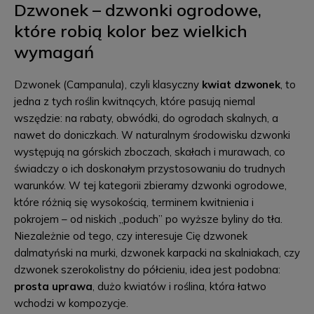
Dzwonek – dzwonki ogrodowe,
które robią kolor bez wielkich
wymagań
Dzwonek (Campanula), czyli klasyczny
kwiat dzwonek
, to
jedna z tych roślin kwitnących, które pasują niemal
wszędzie: na rabaty, obwódki, do ogrodach skalnych, a
nawet do doniczkach. W naturalnym środowisku dzwonki
występują na górskich zboczach, skałach i murawach, co
świadczy o ich doskonałym przystosowaniu do trudnych
warunków. W tej kategorii zbieramy dzwonki ogrodowe,
które różnią się wysokością, terminem kwitnienia i
pokrojem – od niskich „poduch” po wyższe byliny do tła.
Niezależnie od tego, czy interesuje Cię dzwonek
dalmatyński na murki, dzwonek karpacki na skalniakach, czy
dzwonek szerokolistny do półcieniu, idea jest podobna:
prosta uprawa
, dużo kwiatów i roślina, która łatwo
wchodzi w kompozycje.