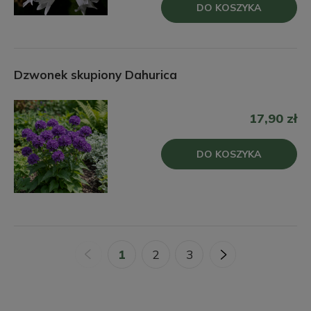
DO KOSZYKA
Dzwonek skupiony Dahurica
17,90 zł
DO KOSZYKA
«
1
2
3
»