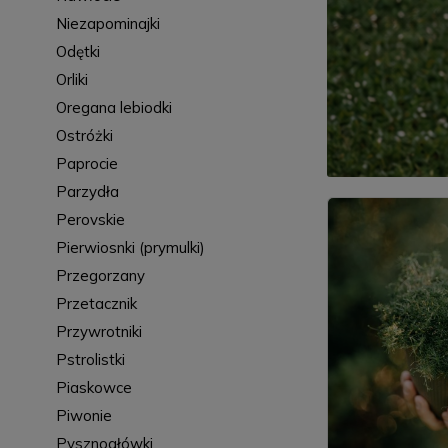
Niezapominajki
Odętki
Orliki
Oregana lebiodki
Ostróżki
Paprocie
Parzydła
Perovskie
Pierwiosnki (prymulki)
Przegorzany
Przetacznik
Przywrotniki
Pstrolistki
Piaskowce
Piwonie
Pysznogłówki