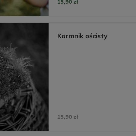
15,90 zł
Karmnik ościsty
15,90 zł