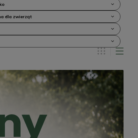
ko
a dla zwierząt