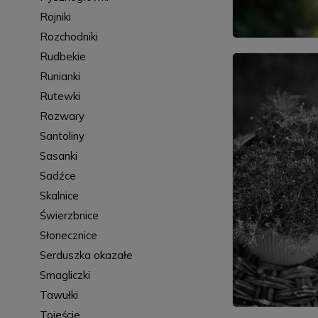
Rojniki
Rozchodniki
Rudbekie
Runianki
Rutewki
Rozwary
Santoliny
Sasanki
Sadźce
Skalnice
Świerzbnice
Słonecznice
Serduszka okazałe
Smagliczki
Tawułki
Tojeście