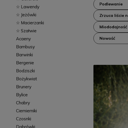
Podlewanie
☆ Lawendy
☆ Jeżówki
Zrzuca liście 
☆ Macierzanki
Miododajność
☆ Szałwie
Nowość
Acaeny
Bambusy
Barwinki
Bergenie
Bodziszki
Bożykwiat
Brunery
Bylice
Chabry
Ciemierniki
Czosnki
Dąbrówki