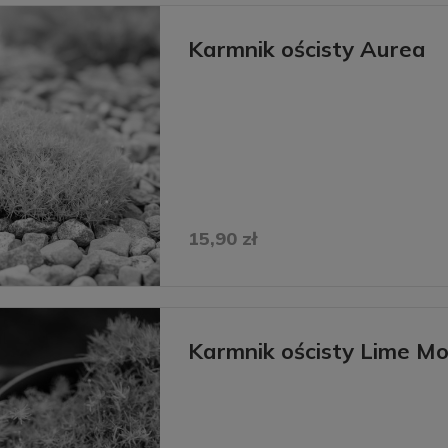
Karmnik ościsty Aurea
15,90 zł
Karmnik ościsty Lime M