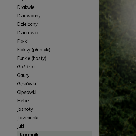
Drakwie
Dziewanny
Dzielżany
Dziurawce
Fiołki
Floksy (płomyki)
Funkie (hosty)
Goździki
Gaury
Gęsiówki
Gipsówki
Hebe
Jasnoty
Jarzmianki
Juki
Karmniki