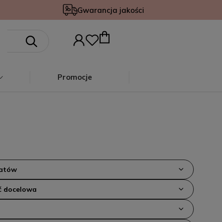
Gwarancja jakości
Promocje
iatów
 docelowa