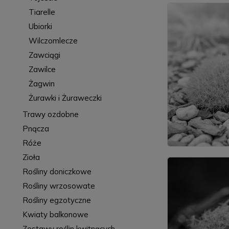
Tiarelle
Ubiorki
Wilczomlecze
Zawciągi
Zawilce
Żagwin
Żurawki i Żuraweczki
Trawy ozdobne
Pnącza
Róże
Zioła
Rośliny doniczkowe
Rośliny wrzosowate
Rośliny egzotyczne
Kwiaty balkonowe
Zestawy roślin kwitnących