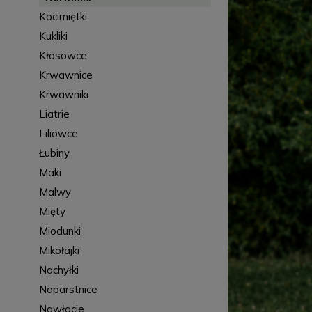
Kocimiętki
Kukliki
Kłosowce
Krwawnice
Krwawniki
Liatrie
Liliowce
Łubiny
Maki
Malwy
Mięty
Miodunki
Mikołajki
Nachyłki
Naparstnice
Nawłocie