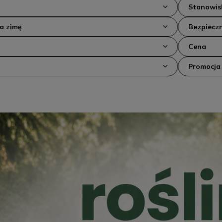
Stanowis
na zimę
Bezpieczn
Cena
Promocja