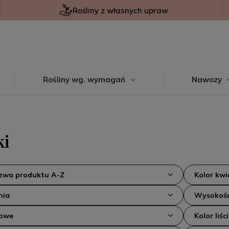
Rośliny z własnych upraw
Rośliny wg. wymagań
Nawozy
ki
azwa produktu A-Z
Kolor kw
nia
Wysokość
kowe
Kolor liści