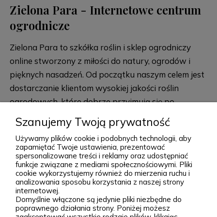
Zielona Para - Internetowe centrum
ogrodnicze
Zielona Para to szkółka roślin i sklep ogrodniczy
online stworzony z miłości do natury, ogrodów i
pięknych nasadzeń. Od początku naszym celem jest
dostarczanie klientom wysokiej jakości roślin
ogrodowych, które dobrze przyjmują się po
posadzeniu i przez lata zdobią przydomowe
rozwiń więcej
Szanujemy Twoją prywatność
rabaty, skalniaki, ogrody naturalistyczne oraz
Używamy plików cookie i podobnych technologii, aby
większe kompozycje krajobrazowe. Za Zieloną Parą
zapamiętać Twoje ustawienia, prezentować
stoją Wiktor i Klaudia, którzy z dużą starannością
spersonalizowane treści i reklamy oraz udostępniać
funkcje związane z mediami społecznościowymi. Pliki
dobierają każdą odmianę dostępną w naszej
cookie wykorzystujemy również do mierzenia ruchu i
Podgórna 9, 97-565 Brudzice
analizowania sposobu korzystania z naszej strony
ofercie. W sprzedaży znajdziesz zarówno
+48 793 037 145
internetowej.
sprawdzone, klasyczne gatunki, jak i ciekawsze,
kontakt@zielonapara.pl
Domyślnie włączone są jedynie pliki niezbędne do
poprawnego działania strony. Poniżej możesz
bardziej unikatowe krzewy ozdobne, drzewa, byliny
zaakceptować wszystkie rodzaje plików, klikając