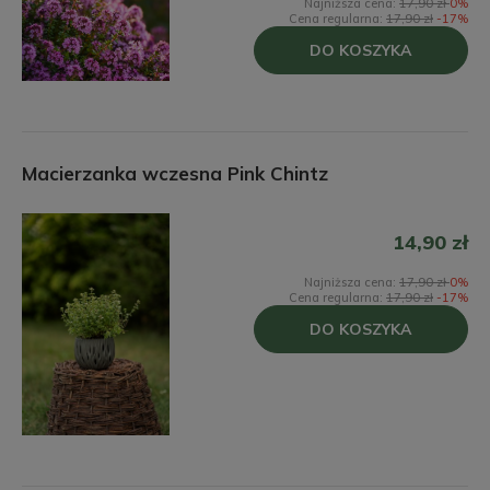
Najniższa cena:
17,90 zł
0%
Cena regularna:
17,90 zł
-17%
DO KOSZYKA
Macierzanka wczesna Pink Chintz
14,90 zł
Najniższa cena:
17,90 zł
0%
Cena regularna:
17,90 zł
-17%
DO KOSZYKA