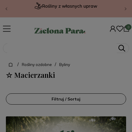
Rośliny z własnych upraw
/
/
Rośliny ozdobne
Byliny
☆ Macierzanki
Filtruj / Sortuj