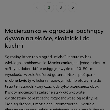
«
1
2
»
Macierzanka w ogrodzie: pachnący
dywan na słońce, skalniak i do
kuchni
Są rośliny, które robią ogród „miękki” i naturalny bez
wielkiego kombinowania.
Macierzanka
jest jedną z nich: to
rośliny ozdobne, które osiągają zwykle do 10–50 cm
wysokości, w zależności od gatunku. Niska, płożąca, z
drobne kwiaty
w kolorze różowym lub fioletowym, a do
tego ten zapach, który czuć, gdy tylko przejdziesz obok.
Kwiaty macierzanki zebrane są w główkowate
kwiatostany, co jest cechą rozpoznawczą tej rośliny. Jej
liście są drobne, zimozielone i aromatyczne. I właśnie
dlatego tak często ląduje w miejscach, gdzie inne byliny się