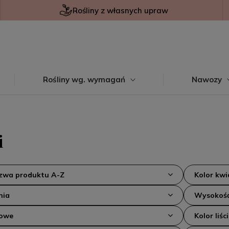
Rośliny z własnych upraw
Rośliny wg. wymagań
Nawozy
i
azwa produktu A-Z
Kolor kw
nia
Wysokość
kowe
Kolor liści