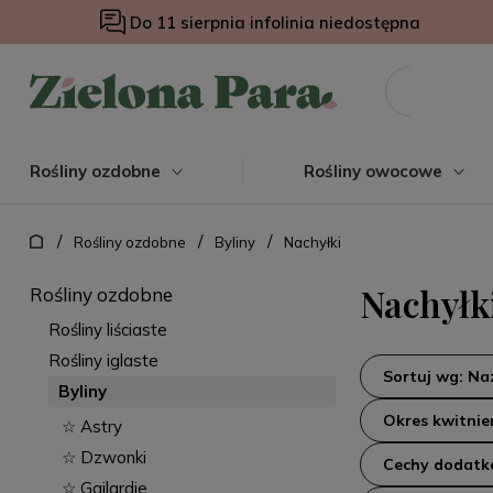
Do 11 sierpnia infolinia niedostępna
Rośliny ozdobne
Rośliny owocowe
/
/
/
Rośliny ozdobne
Byliny
Nachyłki
Nachyłk
Rośliny ozdobne
Rośliny liściaste
Rośliny iglaste
Sortuj wg: N
Byliny
Okres kwitnie
☆ Astry
☆ Dzwonki
Cechy dodat
☆ Gailardie