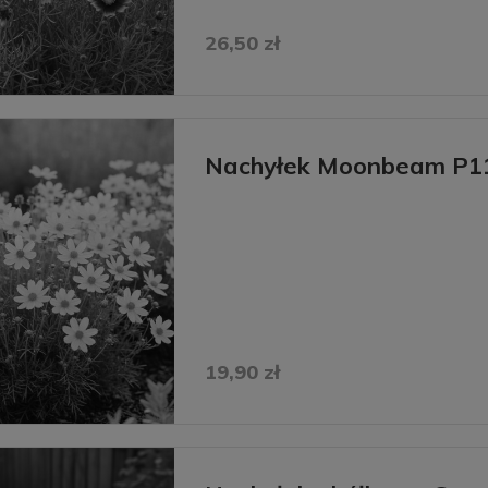
26,50 zł
Nachyłek Moonbeam P1
19,90 zł