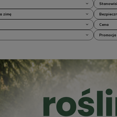
Stanowis
na zimę
Bezpieczn
Cena
Promocja