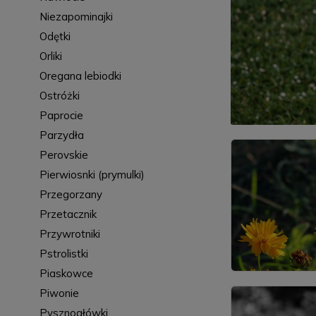
Niezapominajki
Odętki
Orliki
Oregana lebiodki
Ostróżki
Paprocie
Parzydła
Perovskie
Pierwiosnki (prymulki)
Przegorzany
Przetacznik
Przywrotniki
Pstrolistki
Piaskowce
Piwonie
Pysznogłówki