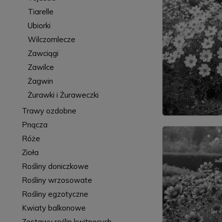
Tiarelle
Ubiorki
Wilczomlecze
Zawciągi
Zawilce
Żagwin
Żurawki i Żuraweczki
Trawy ozdobne
Pnącza
Róże
Zioła
Rośliny doniczkowe
Rośliny wrzosowate
Rośliny egzotyczne
Kwiaty balkonowe
Zestawy roślin kwitnących