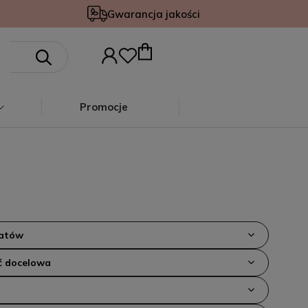
Gwarancja jakości
Promocje
iatów
 docelowa