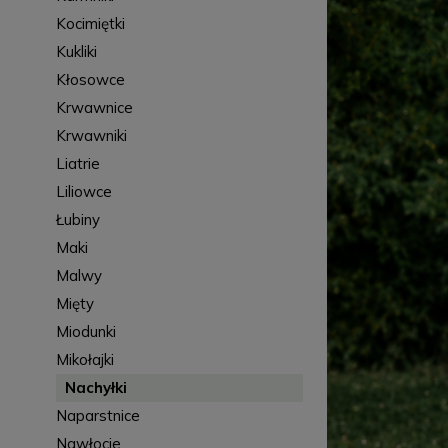
Kocimiętki
Kukliki
Kłosowce
Krwawnice
Krwawniki
Liatrie
Liliowce
Łubiny
Maki
Malwy
Mięty
Miodunki
Mikołajki
Nachyłki
Naparstnice
Nawłocie