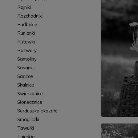
Rojniki
Rozchodniki
Rudbekie
Runianki
Rutewki
Rozwary
Santoliny
Sasanki
Sadźce
Skalnice
Świerzbnice
Słonecznice
Serduszka okazałe
Smagliczki
Tawułki
Tojeście