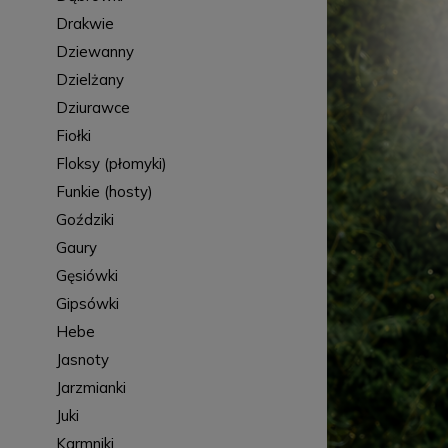
Drakwie
Dziewanny
Dzielżany
Dziurawce
Fiołki
Floksy (płomyki)
Funkie (hosty)
Goździki
Gaury
Gęsiówki
Gipsówki
Hebe
Jasnoty
Jarzmianki
Juki
Karmniki