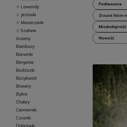
Podlewanie
☆ Lawendy
☆ Jeżówki
Zrzuca liście 
☆ Macierzanki
Miododajność
☆ Szałwie
Nowość
Acaeny
Bambusy
Barwinki
Bergenie
Bodziszki
Bożykwiat
Brunery
Bylice
Chabry
Ciemierniki
Czosnki
Dąbrówki