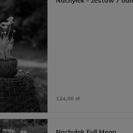
Nachyłek - zestaw 7 od
124,00 zł
Nachyłek Full Moon