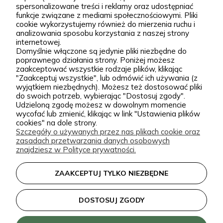
spersonalizowane treści i reklamy oraz udostępniać
stoją Wiktor i Klaudia, którzy z dużą starannością
funkcje związane z mediami społecznościowymi. Pliki
dobierają każdą odmianę dostępną w naszej
cookie wykorzystujemy również do mierzenia ruchu i
Podgórna 9, 97-565 Brudzice
analizowania sposobu korzystania z naszej strony
ofercie. W sprzedaży znajdziesz zarówno
+48 793 037 145
internetowej.
sprawdzone, klasyczne gatunki, jak i ciekawsze,
Domyślnie włączone są jedynie pliki niezbędne do
kontakt@zielonapara.pl
poprawnego działania strony. Poniżej możesz
bardziej unikatowe krzewy ozdobne, drzewa, byliny
zaakceptować wszystkie rodzaje plików, klikając
oraz sadzonki do ogrodu. Każda roślina jest przez
"Zaakceptuj wszystkie", lub odmówić ich używania (z
Kategorie
wyjątkiem niezbędnych). Możesz też dostosować pliki
nas pielęgnowana, nawożona, przycinana i
do swoich potrzeb, wybierając "Dostosuj zgody".
Udzieloną zgodę możesz w dowolnym momencie
przygotowywana tak, aby mogła trafić do Twojego
Informacje
wycofać lub zmienić, klikając w link "Ustawienia plików
ogrodu w jak najlepszej kondycji. W Zielonej Parze
cookies" na dole strony.
Szczegóły o używanych przez nas plikach cookie oraz
stawiamy przede wszystkim na jakość sadzonek.
zasadach przetwarzania danych osobowych
Wiemy, że dobrze ukorzeniona, zdrowa roślina to
zielonapara.pl © 2026
znajdziesz w Polityce prywatności.
podstawa udanego ogrodu, dlatego nie traktujemy
Made with
by
ZAAKCEPTUJ TYLKO NIEZBĘDNE
sprzedaży roślin jak zwykłej wysyłki produktu.
Nasze sadzonki są starannie prowadzone i
DOSTOSUJ ZGODY
zabezpieczane przed transportem, dzięki czemu
klienci doceniają je za wygląd, kondycję oraz dobre