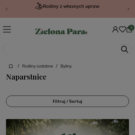
Rośliny z własnych upraw
/
/
Rośliny ozdobne
Byliny
Naparstnice
Filtruj / Sortuj