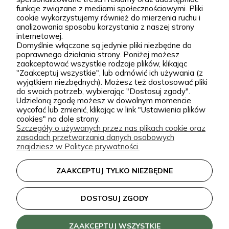
stoją Wiktor i Klaudia, którzy z dużą starannością
funkcje związane z mediami społecznościowymi. Pliki
dobierają każdą odmianę dostępną w naszej
cookie wykorzystujemy również do mierzenia ruchu i
Podgórna 9, 97-565 Brudzice
analizowania sposobu korzystania z naszej strony
ofercie. W sprzedaży znajdziesz zarówno
+48 793 037 145
internetowej.
sprawdzone, klasyczne gatunki, jak i ciekawsze,
Domyślnie włączone są jedynie pliki niezbędne do
kontakt@zielonapara.pl
poprawnego działania strony. Poniżej możesz
bardziej unikatowe krzewy ozdobne, drzewa, byliny
zaakceptować wszystkie rodzaje plików, klikając
oraz sadzonki do ogrodu. Każda roślina jest przez
"Zaakceptuj wszystkie", lub odmówić ich używania (z
Kategorie
wyjątkiem niezbędnych). Możesz też dostosować pliki
nas pielęgnowana, nawożona, przycinana i
do swoich potrzeb, wybierając "Dostosuj zgody".
Udzieloną zgodę możesz w dowolnym momencie
przygotowywana tak, aby mogła trafić do Twojego
Informacje
wycofać lub zmienić, klikając w link "Ustawienia plików
ogrodu w jak najlepszej kondycji. W Zielonej Parze
cookies" na dole strony.
Szczegóły o używanych przez nas plikach cookie oraz
stawiamy przede wszystkim na jakość sadzonek.
zasadach przetwarzania danych osobowych
Wiemy, że dobrze ukorzeniona, zdrowa roślina to
zielonapara.pl © 2026
znajdziesz w Polityce prywatności.
podstawa udanego ogrodu, dlatego nie traktujemy
Made with
by
ZAAKCEPTUJ TYLKO NIEZBĘDNE
sprzedaży roślin jak zwykłej wysyłki produktu.
Nasze sadzonki są starannie prowadzone i
DOSTOSUJ ZGODY
zabezpieczane przed transportem, dzięki czemu
klienci doceniają je za wygląd, kondycję oraz dobre
ZAAKCEPTUJ WSZYSTKIE