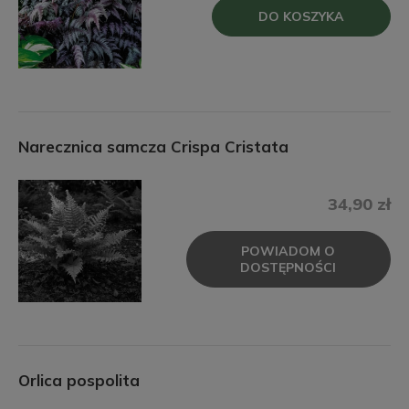
DO KOSZYKA
Narecznica samcza Crispa Cristata
34,90 zł
POWIADOM O
DOSTĘPNOŚCI
Orlica pospolita