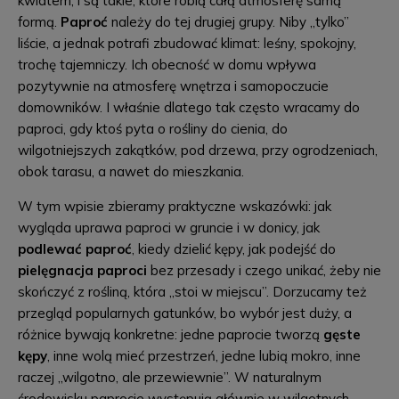
kwiatem, i są takie, które robią całą atmosferę samą
formą.
Paproć
należy do tej drugiej grupy. Niby „tylko”
liście, a jednak potrafi zbudować klimat: leśny, spokojny,
trochę tajemniczy. Ich obecność w domu wpływa
pozytywnie na atmosferę wnętrza i samopoczucie
domowników. I właśnie dlatego tak często wracamy do
paproci, gdy ktoś pyta o rośliny do cienia, do
wilgotniejszych zakątków, pod drzewa, przy ogrodzeniach,
obok tarasu, a nawet do mieszkania.
W tym wpisie zbieramy praktyczne wskazówki: jak
wygląda uprawa paproci w gruncie i w donicy, jak
podlewać paproć
, kiedy dzielić kępy, jak podejść do
pielęgnacja paproci
bez przesady i czego unikać, żeby nie
skończyć z rośliną, która „stoi w miejscu”. Dorzucamy też
przegląd popularnych gatunków, bo wybór jest duży, a
różnice bywają konkretne: jedne paprocie tworzą
gęste
kępy
, inne wolą mieć przestrzeń, jedne lubią mokro, inne
raczej „wilgotno, ale przewiewnie”. W naturalnym
środowisku paprocie występują głównie w wilgotnych