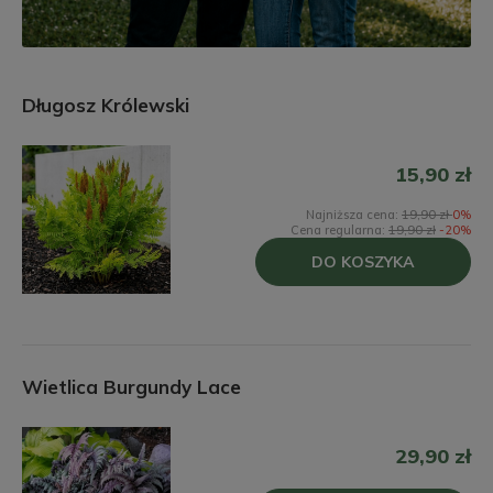
Długosz Królewski
15,90 zł
Najniższa cena:
19,90 zł
0%
Cena regularna:
19,90 zł
-20%
DO KOSZYKA
Wietlica Burgundy Lace
29,90 zł