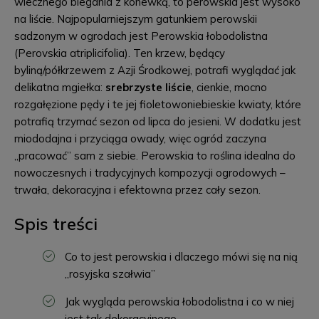
wiecznego biegania z konewką, to perowskia jest wysoko
na liście. Najpopularniejszym gatunkiem perowskii
sadzonym w ogrodach jest Perowskia łobodolistna
(Perovskia atriplicifolia). Ten krzew, będący
byliną/półkrzewem z Azji Środkowej, potrafi wyglądać jak
delikatna mgiełka:
srebrzyste liście
, cienkie, mocno
rozgałęzione pędy i te jej fioletowoniebieskie kwiaty, które
potrafią trzymać sezon od lipca do jesieni. W dodatku jest
miododajna i przyciąga owady, więc ogród zaczyna
„pracować” sam z siebie. Perowskia to roślina idealna do
nowoczesnych i tradycyjnych kompozycji ogrodowych –
trwała, dekoracyjna i efektowna przez cały sezon.
Spis treści
Co to jest perowskia i dlaczego mówi się na nią
„rosyjska szałwia”
Jak wygląda perowskia łobodolistna i co w niej
jest tak dekoracyjnego