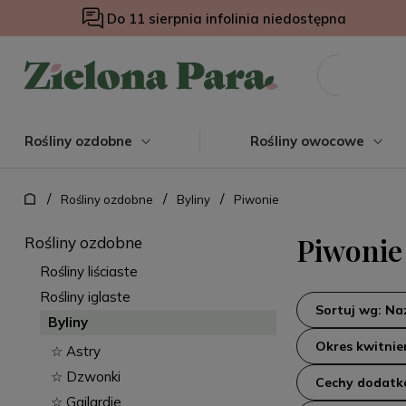
Do 11 sierpnia infolinia niedostępna
Rośliny ozdobne
Rośliny owocowe
/
/
/
Rośliny ozdobne
Byliny
Piwonie
Piwonie
Rośliny ozdobne
Rośliny liściaste
Rośliny iglaste
Sortuj wg: N
Byliny
Okres kwitnie
☆ Astry
☆ Dzwonki
Cechy dodat
☆ Gailardie