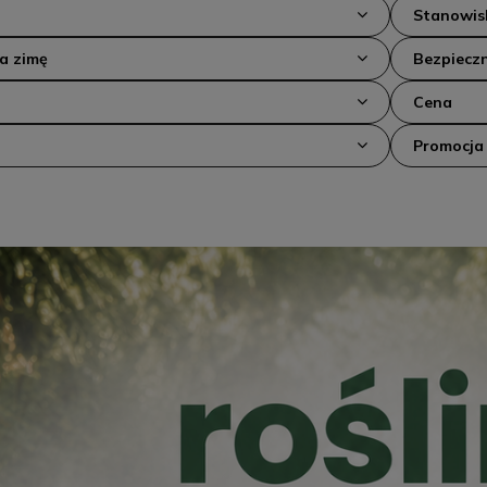
Stanowis
na zimę
Bezpieczn
Cena
Promocja