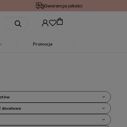
Gwarancja jakości
Promocje
iatów
 docelowa