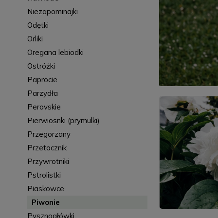
Niezapominajki
Odętki
Orliki
Oregana lebiodki
Ostróżki
Paprocie
Parzydła
Perovskie
Pierwiosnki (prymulki)
Przegorzany
Przetacznik
Przywrotniki
Pstrolistki
Piaskowce
Piwonie
Pysznogłówki