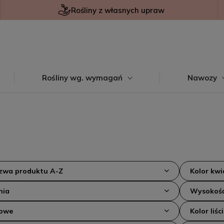
Rośliny z własnych upraw
Rośliny wg. wymagań
Nawozy
azwa produktu A-Z
Kolor kw
nia
Wysokość
kowe
Kolor liści