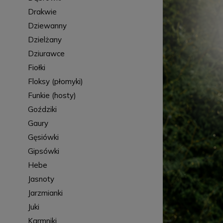
Drakwie
Dziewanny
Dzielżany
Dziurawce
Fiołki
Floksy (płomyki)
Funkie (hosty)
Goździki
Gaury
Gęsiówki
Gipsówki
Hebe
Jasnoty
Jarzmianki
Juki
Karmniki