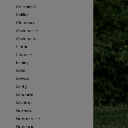
Kocimiętki
Kukliki
Kłosowce
Krwawnice
Krwawniki
Liatrie
Liliowce
Łubiny
Maki
Malwy
Mięty
Miodunki
Mikołajki
Nachyłki
Naparstnice
Nawłocie