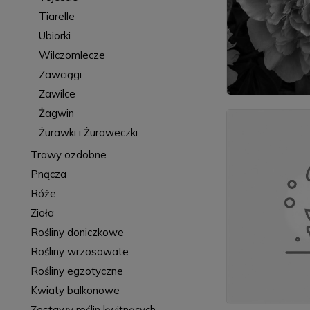
Tiarelle
Ubiorki
Wilczomlecze
Zawciągi
Zawilce
Żagwin
Żurawki i Żuraweczki
Trawy ozdobne
Pnącza
Róże
Zioła
Rośliny doniczkowe
Rośliny wrzosowate
Rośliny egzotyczne
Kwiaty balkonowe
Zestawy roślin kwitnących