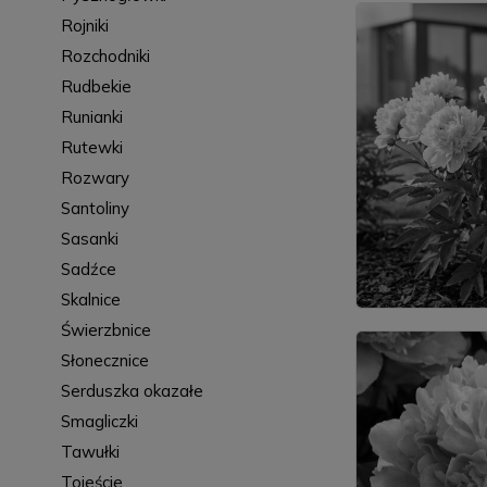
Rojniki
Rozchodniki
Rudbekie
Runianki
Rutewki
Rozwary
Santoliny
Sasanki
Sadźce
Skalnice
Świerzbnice
Słonecznice
Serduszka okazałe
Smagliczki
Tawułki
Tojeście