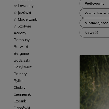
Podlewanie
☆ Lawendy
☆ Jeżówki
Zrzuca liście 
☆ Macierzanki
Miododajność
☆ Szałwie
Nowość
Acaeny
Bambusy
Barwinki
Bergenie
Bodziszki
Bożykwiat
Brunery
Bylice
Chabry
Ciemierniki
Czosnki
Dąbrówki