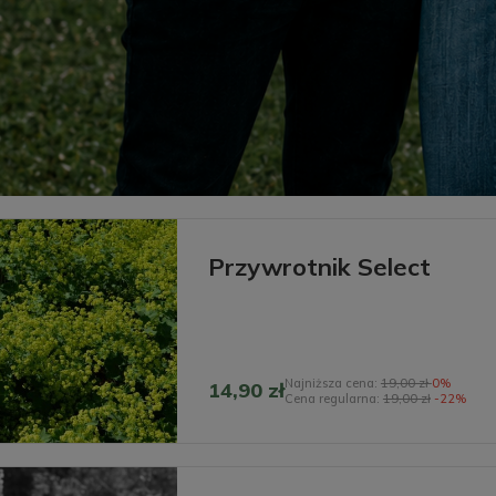
Przywrotnik Select
Najniższa cena:
19,00 zł
0%
14,90 zł
Cena regularna:
19,00 zł
-22%