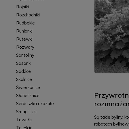
Rojniki
Rozchodniki
Rudbekie
Runianki
Rutewki
Rozwary
Santoliny
Sasanki
Sadźce
Skalnice
Świerzbnice
Przywrotni
Słonecznice
rozmnażani
Serduszka okazałe
Smagliczki
Są takie byliny, 
Tawułki
rabatach bylinowy
Tojeście