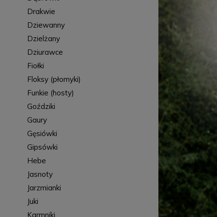
Drakwie
Dziewanny
Dzielżany
Dziurawce
Fiołki
Floksy (płomyki)
Funkie (hosty)
Goździki
Gaury
Gęsiówki
Gipsówki
Hebe
Jasnoty
Jarzmianki
Juki
Karmniki