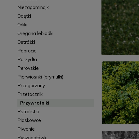
Niezapominajki
Odętki
Orliki
Oregana lebiodki
Ostróżki
Paprocie
Parzydła
Perovskie
Pierwiosnki (prymulki)
Przegorzany
Przetacznik
Przywrotniki
Pstrolistki
Piaskowce
Piwonie
Pysznogłówki