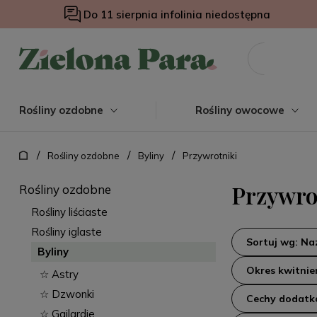
Do 11 sierpnia infolinia niedostępna
Rośliny ozdobne
Rośliny owocowe
/
/
/
Rośliny ozdobne
Byliny
Przywrotniki
Przywro
Rośliny ozdobne
Rośliny liściaste
Rośliny iglaste
Sortuj wg: N
Byliny
Okres kwitnie
☆ Astry
☆ Dzwonki
Cechy dodat
☆ Gailardie