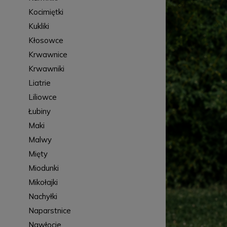
Kocimiętki
Kukliki
Kłosowce
Krwawnice
Krwawniki
Liatrie
Liliowce
Łubiny
Maki
Malwy
Mięty
Miodunki
Mikołajki
Nachyłki
Naparstnice
Nawłocie