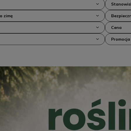
Stanowis
na zimę
Bezpieczn
Cena
Promocja