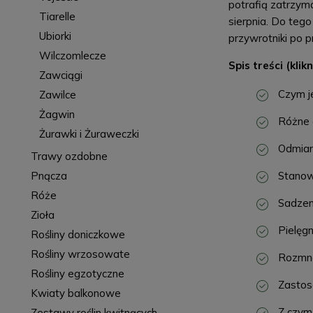
potrafią zatrzym
Tiarelle
sierpnia. Do teg
Ubiorki
przywrotniki po pr
Wilczomlecze
Spis treści (klikn
Zawciągi
Czym j
Zawilce
Żagwin
Różne g
Żurawki i Żuraweczki
Odmiany
Trawy ozdobne
Pnącza
Stanowi
Róże
Sadzeni
Zioła
Pielęgn
Rośliny doniczkowe
Rośliny wrzosowate
Rozmnaż
Rośliny egzotyczne
Zastos
Kwiaty balkonowe
Z czym 
Zestawy roślin kwitnących