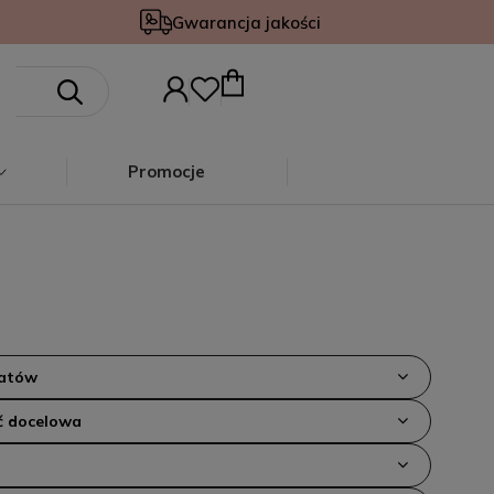
Gwarancja jakości
Promocje
iatów
 docelowa