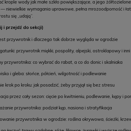
ać krople wody jak małe szkło powiększające, a jego żółtozielon
o — niewielkie wymagania uprawowe, pełna mrozoodporność i ła
ostu się „udają”.
ij i przejdź do sekcji)
est przywrotnik i dlaczego tak dobrze wygląda w ogrodzie
atunki: przywrotnik miękki, pospolity, alpejski, ostroklapowy i inni
 przywrotnika: co wybrać do rabat, a co do donic i skalniaka
sko i gleba: słońce, półcień, wilgotność i podlewanie
e krok po kroku: jak posadzić, żeby przyjął się bez stresu
acja przez cały sezon: cięcie po kwitnieniu, podlewanie, kępy i p
anie przywrotnika: podział kęp, nasiona i stratyfikacja
owanie przywrotnika w ogrodzie: roślina okrywowa, ścieżki, krz
go łączyć: trawy ozdobne, róże, liliowce, żurawki i wyższe rośliny