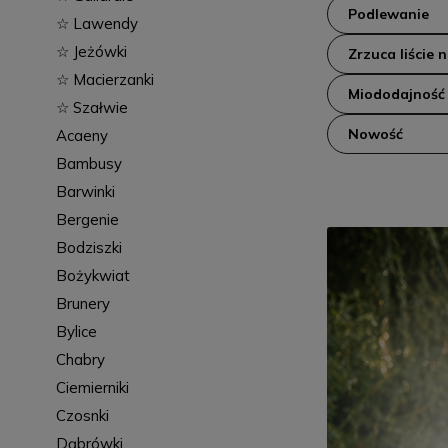
Podlewanie
☆ Lawendy
☆ Jeżówki
Zrzuca liście 
☆ Macierzanki
Miododajność
☆ Szałwie
Nowość
Acaeny
Bambusy
Barwinki
Bergenie
Bodziszki
Bożykwiat
Brunery
Bylice
Chabry
Ciemierniki
Czosnki
Dąbrówki