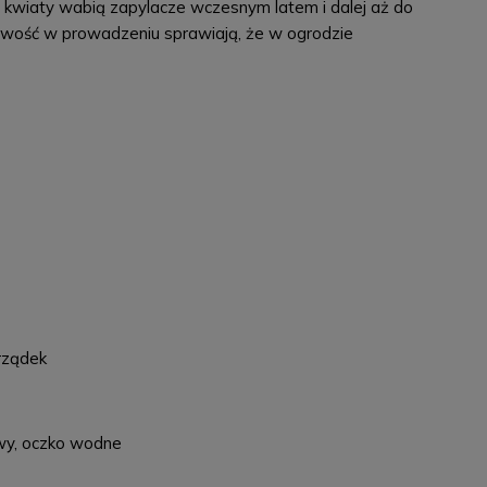
e kwiaty wabią zapylacze wczesnym latem i dalej aż do
twość w prowadzeniu sprawiają, że w ogrodzie
orządek
ewy, oczko wodne