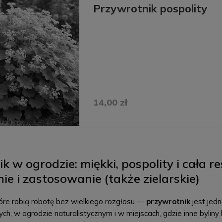
Przywrotnik pospolity
14,00 zł
k w ogrodzie: miękki, pospolity i cała 
e i zastosowanie (także zielarskie)
które robią robotę bez wielkiego rozgłosu —
przywrotnik
jest jed
ch, w ogrodzie naturalistycznym i w miejscach, gdzie inne bylin