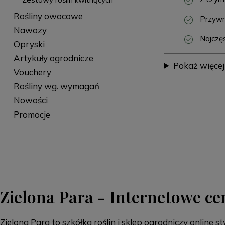
Rośliny owocowe
Przywro
Nawozy
Najczęs
Opryski
Artykuły ogrodnicze
Pokaż więcej
Vouchery
Rośliny wg. wymagań
Nowości
Promocje
Zielona Para - Internetowe c
Zielona Para to szkółka roślin i sklep ogrodniczy online