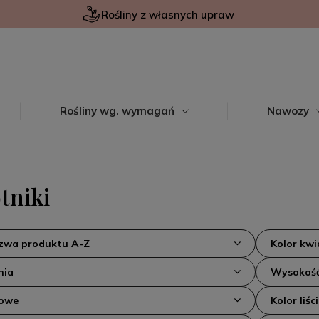
Rośliny z własnych upraw
Rośliny wg. wymagań
Nawozy
tniki
azwa produktu A-Z
Kolor kw
nia
Wysokość
kowe
Kolor liści