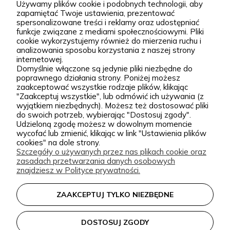
Używamy plików cookie i podobnych technologii, aby
większe kompozycje krajobrazowe. Za Zieloną Parą
zapamiętać Twoje ustawienia, prezentować
spersonalizowane treści i reklamy oraz udostępniać
stoją Wiktor i Klaudia, którzy z dużą starannością
funkcje związane z mediami społecznościowymi. Pliki
dobierają każdą odmianę dostępną w naszej
cookie wykorzystujemy również do mierzenia ruchu i
Podgórna 9, 97-565 Brudzice
analizowania sposobu korzystania z naszej strony
ofercie. W sprzedaży znajdziesz zarówno
+48 793 037 145
internetowej.
sprawdzone, klasyczne gatunki, jak i ciekawsze,
Domyślnie włączone są jedynie pliki niezbędne do
kontakt@zielonapara.pl
poprawnego działania strony. Poniżej możesz
bardziej unikatowe krzewy ozdobne, drzewa, byliny
zaakceptować wszystkie rodzaje plików, klikając
oraz sadzonki do ogrodu. Każda roślina jest przez
"Zaakceptuj wszystkie", lub odmówić ich używania (z
Kategorie
wyjątkiem niezbędnych). Możesz też dostosować pliki
nas pielęgnowana, nawożona, przycinana i
do swoich potrzeb, wybierając "Dostosuj zgody".
Udzieloną zgodę możesz w dowolnym momencie
przygotowywana tak, aby mogła trafić do Twojego
Informacje
wycofać lub zmienić, klikając w link "Ustawienia plików
ogrodu w jak najlepszej kondycji. W Zielonej Parze
cookies" na dole strony.
Szczegóły o używanych przez nas plikach cookie oraz
stawiamy przede wszystkim na jakość sadzonek.
zasadach przetwarzania danych osobowych
Wiemy, że dobrze ukorzeniona, zdrowa roślina to
zielonapara.pl © 2026
znajdziesz w Polityce prywatności.
podstawa udanego ogrodu, dlatego nie traktujemy
Made with
by
ZAAKCEPTUJ TYLKO NIEZBĘDNE
sprzedaży roślin jak zwykłej wysyłki produktu.
Nasze sadzonki są starannie prowadzone i
DOSTOSUJ ZGODY
zabezpieczane przed transportem, dzięki czemu