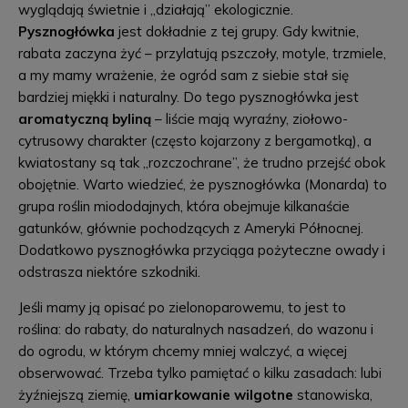
wyglądają świetnie i „działają” ekologicznie.
Pysznogłówka
jest dokładnie z tej grupy. Gdy kwitnie,
rabata zaczyna żyć – przylatują pszczoły, motyle, trzmiele,
a my mamy wrażenie, że ogród sam z siebie stał się
bardziej miękki i naturalny. Do tego pysznogłówka jest
aromatyczną byliną
– liście mają wyraźny, ziołowo-
cytrusowy charakter (często kojarzony z bergamotką), a
kwiatostany są tak „rozczochrane”, że trudno przejść obok
obojętnie. Warto wiedzieć, że pysznogłówka (Monarda) to
grupa roślin miododajnych, która obejmuje kilkanaście
gatunków, głównie pochodzących z Ameryki Północnej.
Dodatkowo pysznogłówka przyciąga pożyteczne owady i
odstrasza niektóre szkodniki.
Jeśli mamy ją opisać po zielonoparowemu, to jest to
roślina: do rabaty, do naturalnych nasadzeń, do wazonu i
do ogrodu, w którym chcemy mniej walczyć, a więcej
obserwować. Trzeba tylko pamiętać o kilku zasadach: lubi
żyźniejszą ziemię,
umiarkowanie wilgotne
stanowiska,