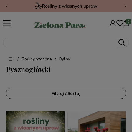
Rośliny z własnych upraw
/
/
Rośliny ozdobne
Byliny
Pysznogłówki
Filtruj / Sortuj