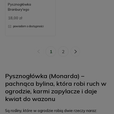
Pysznogłówka
Branbury'ego
18,00 zł
powiadom o dostępności
«
1
2
»
Pysznogłówka (Monarda) –
pachnąca bylina, która robi ruch w
ogrodzie, karmi zapylacze i daje
kwiat do wazonu
Są rośliny, które w ogrodzie robią dwie rzeczy naraz: