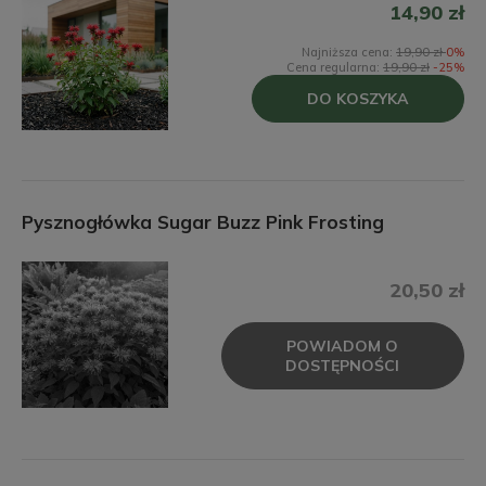
14,90 zł
Najniższa cena:
19,90 zł
0%
Cena regularna:
19,90 zł
-25%
DO KOSZYKA
Pysznogłówka Sugar Buzz Pink Frosting
20,50 zł
POWIADOM O
DOSTĘPNOŚCI