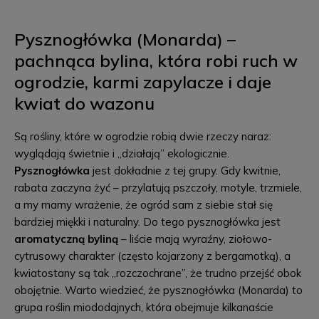
Pysznogłówka (Monarda) –
pachnąca bylina, która robi ruch w
ogrodzie, karmi zapylacze i daje
kwiat do wazonu
Są rośliny, które w ogrodzie robią dwie rzeczy naraz:
wyglądają świetnie i „działają” ekologicznie.
Pysznogłówka
jest dokładnie z tej grupy. Gdy kwitnie,
rabata zaczyna żyć – przylatują pszczoły, motyle, trzmiele,
a my mamy wrażenie, że ogród sam z siebie stał się
bardziej miękki i naturalny. Do tego pysznogłówka jest
aromatyczną byliną
– liście mają wyraźny, ziołowo-
cytrusowy charakter (często kojarzony z bergamotką), a
kwiatostany są tak „rozczochrane”, że trudno przejść obok
obojętnie. Warto wiedzieć, że pysznogłówka (Monarda) to
grupa roślin miododajnych, która obejmuje kilkanaście