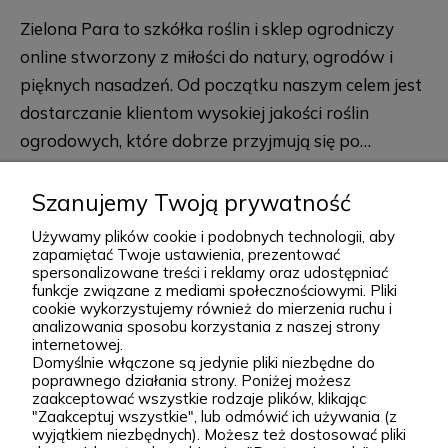
Zielona Para to szkółka roślin i sklep ogrodniczy
online stworzony z miłości do natury, ogrodów i
pięknych nasadzeń. Od początku naszym celem jest
dostarczanie klientom wysokiej jakości roślin
ogrodowych, które dobrze przyjmują się po
posadzeniu i przez lata zdobią przydomowe
rozwiń więcej
rabaty, skalniaki, ogrody naturalistyczne oraz
Szanujemy Twoją prywatność
większe kompozycje krajobrazowe. Za Zieloną Parą
Używamy plików cookie i podobnych technologii, aby
stoją Wiktor i Klaudia, którzy z dużą starannością
zapamiętać Twoje ustawienia, prezentować
spersonalizowane treści i reklamy oraz udostępniać
dobierają każdą odmianę dostępną w naszej
funkcje związane z mediami społecznościowymi. Pliki
Podgórna 9, 97-565 Brudzice
ofercie. W sprzedaży znajdziesz zarówno
cookie wykorzystujemy również do mierzenia ruchu i
+48 793 037 145
analizowania sposobu korzystania z naszej strony
sprawdzone, klasyczne gatunki, jak i ciekawsze,
kontakt@zielonapara.pl
internetowej.
Domyślnie włączone są jedynie pliki niezbędne do
bardziej unikatowe krzewy ozdobne, drzewa, byliny
poprawnego działania strony. Poniżej możesz
oraz sadzonki do ogrodu. Każda roślina jest przez
zaakceptować wszystkie rodzaje plików, klikając
Kategorie
"Zaakceptuj wszystkie", lub odmówić ich używania (z
nas pielęgnowana, nawożona, przycinana i
wyjątkiem niezbędnych). Możesz też dostosować pliki