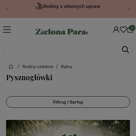
Rośliny z własnych upraw
/
/
Rośliny ozdobne
Byliny
Pysznogłówki
Filtruj / Sortuj