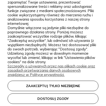
większe kompozycje krajobrazowe. Za Zieloną Parą
zapamiętać Twoje ustawienia, prezentować
spersonalizowane treści i reklamy oraz udostępniać
stoją Wiktor i Klaudia, którzy z dużą starannością
funkcje związane z mediami społecznościowymi. Pliki
dobierają każdą odmianę dostępną w naszej
cookie wykorzystujemy również do mierzenia ruchu i
Podgórna 9, 97-565 Brudzice
analizowania sposobu korzystania z naszej strony
ofercie. W sprzedaży znajdziesz zarówno
+48 793 037 145
internetowej.
sprawdzone, klasyczne gatunki, jak i ciekawsze,
Domyślnie włączone są jedynie pliki niezbędne do
kontakt@zielonapara.pl
poprawnego działania strony. Poniżej możesz
bardziej unikatowe krzewy ozdobne, drzewa, byliny
zaakceptować wszystkie rodzaje plików, klikając
oraz sadzonki do ogrodu. Każda roślina jest przez
"Zaakceptuj wszystkie", lub odmówić ich używania (z
Kategorie
wyjątkiem niezbędnych). Możesz też dostosować pliki
nas pielęgnowana, nawożona, przycinana i
do swoich potrzeb, wybierając "Dostosuj zgody".
Udzieloną zgodę możesz w dowolnym momencie
przygotowywana tak, aby mogła trafić do Twojego
Informacje
wycofać lub zmienić, klikając w link "Ustawienia plików
ogrodu w jak najlepszej kondycji. W Zielonej Parze
cookies" na dole strony.
Szczegóły o używanych przez nas plikach cookie oraz
stawiamy przede wszystkim na jakość sadzonek.
zasadach przetwarzania danych osobowych
Wiemy, że dobrze ukorzeniona, zdrowa roślina to
zielonapara.pl © 2026
znajdziesz w Polityce prywatności.
podstawa udanego ogrodu, dlatego nie traktujemy
Made with
by
ZAAKCEPTUJ TYLKO NIEZBĘDNE
sprzedaży roślin jak zwykłej wysyłki produktu.
Nasze sadzonki są starannie prowadzone i
DOSTOSUJ ZGODY
zabezpieczane przed transportem, dzięki czemu