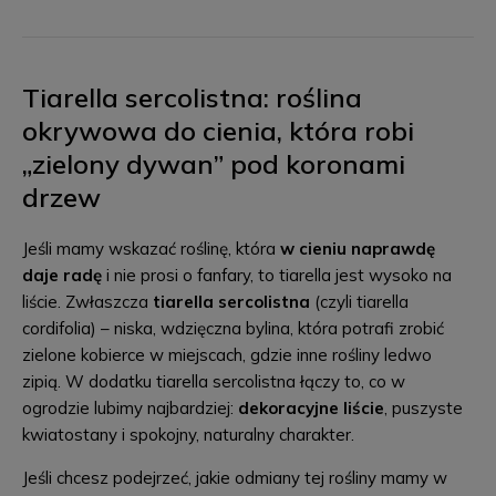
Tiarella sercolistna: roślina
okrywowa do cienia, która robi
„zielony dywan” pod koronami
drzew
Jeśli mamy wskazać roślinę, która
w cieniu naprawdę
daje radę
i nie prosi o fanfary, to tiarella jest wysoko na
liście. Zwłaszcza
tiarella sercolistna
(czyli tiarella
cordifolia) – niska, wdzięczna bylina, która potrafi zrobić
zielone kobierce w miejscach, gdzie inne rośliny ledwo
zipią. W dodatku tiarella sercolistna łączy to, co w
ogrodzie lubimy najbardziej:
dekoracyjne liście
, puszyste
kwiatostany i spokojny, naturalny charakter.
Jeśli chcesz podejrzeć, jakie odmiany tej rośliny mamy w