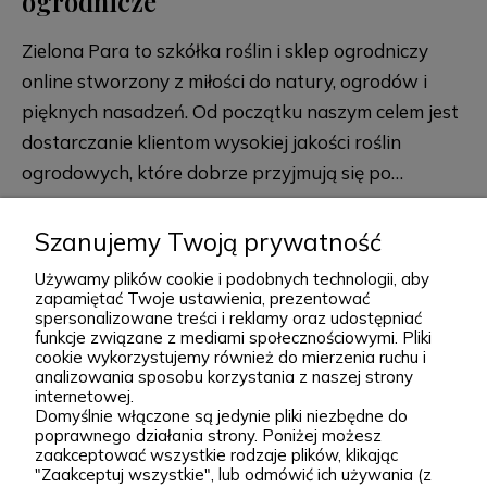
ogrodnicze
Zielona Para to szkółka roślin i sklep ogrodniczy
online stworzony z miłości do natury, ogrodów i
pięknych nasadzeń. Od początku naszym celem jest
dostarczanie klientom wysokiej jakości roślin
ogrodowych, które dobrze przyjmują się po
posadzeniu i przez lata zdobią przydomowe
rozwiń więcej
rabaty, skalniaki, ogrody naturalistyczne oraz
Szanujemy Twoją prywatność
większe kompozycje krajobrazowe. Za Zieloną Parą
Używamy plików cookie i podobnych technologii, aby
stoją Wiktor i Klaudia, którzy z dużą starannością
zapamiętać Twoje ustawienia, prezentować
spersonalizowane treści i reklamy oraz udostępniać
dobierają każdą odmianę dostępną w naszej
funkcje związane z mediami społecznościowymi. Pliki
Podgórna 9, 97-565 Brudzice
ofercie. W sprzedaży znajdziesz zarówno
cookie wykorzystujemy również do mierzenia ruchu i
+48 793 037 145
analizowania sposobu korzystania z naszej strony
sprawdzone, klasyczne gatunki, jak i ciekawsze,
kontakt@zielonapara.pl
internetowej.
bardziej unikatowe krzewy ozdobne, drzewa, byliny
Domyślnie włączone są jedynie pliki niezbędne do
poprawnego działania strony. Poniżej możesz
oraz sadzonki do ogrodu. Każda roślina jest przez
Kategorie
zaakceptować wszystkie rodzaje plików, klikając
"Zaakceptuj wszystkie", lub odmówić ich używania (z
nas pielęgnowana, nawożona, przycinana i