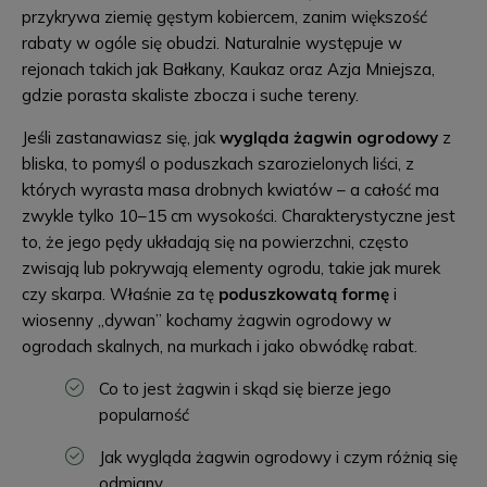
przykrywa ziemię gęstym kobiercem, zanim większość
rabaty w ogóle się obudzi. Naturalnie występuje w
rejonach takich jak Bałkany, Kaukaz oraz Azja Mniejsza,
gdzie porasta skaliste zbocza i suche tereny.
Jeśli zastanawiasz się, jak
wygląda żagwin ogrodowy
z
bliska, to pomyśl o poduszkach szarozielonych liści, z
których wyrasta masa drobnych kwiatów – a całość ma
zwykle tylko 10–15 cm wysokości. Charakterystyczne jest
to, że jego pędy układają się na powierzchni, często
zwisają lub pokrywają elementy ogrodu, takie jak murek
czy skarpa. Właśnie za tę
poduszkowatą formę
i
wiosenny „dywan” kochamy żagwin ogrodowy w
ogrodach skalnych, na murkach i jako obwódkę rabat.
Co to jest żagwin i skąd się bierze jego
popularność
Jak wygląda żagwin ogrodowy i czym różnią się
odmiany