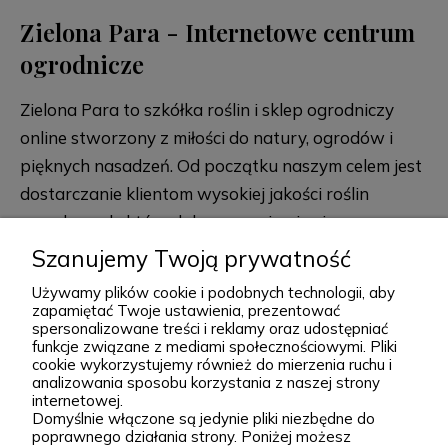
Zielona Para - Internetowe centrum
ogrodnicze
Zielona Para to szkółka roślin i sklep ogrodniczy
online stworzony z miłości do natury, ogrodów i
pięknych nasadzeń. Od początku naszym celem jest
dostarczanie klientom wysokiej jakości roślin
ogrodowych, które dobrze przyjmują się po
posadzeniu i przez lata zdobią przydomowe
Szanujemy Twoją prywatność
rozwiń więcej
rabaty, skalniaki, ogrody naturalistyczne oraz
Używamy plików cookie i podobnych technologii, aby
większe kompozycje krajobrazowe. Za Zieloną Parą
zapamiętać Twoje ustawienia, prezentować
spersonalizowane treści i reklamy oraz udostępniać
stoją Wiktor i Klaudia, którzy z dużą starannością
funkcje związane z mediami społecznościowymi. Pliki
dobierają każdą odmianę dostępną w naszej
cookie wykorzystujemy również do mierzenia ruchu i
Podgórna 9, 97-565 Brudzice
analizowania sposobu korzystania z naszej strony
ofercie. W sprzedaży znajdziesz zarówno
+48 793 037 145
internetowej.
sprawdzone, klasyczne gatunki, jak i ciekawsze,
Domyślnie włączone są jedynie pliki niezbędne do
kontakt@zielonapara.pl
poprawnego działania strony. Poniżej możesz
bardziej unikatowe krzewy ozdobne, drzewa, byliny