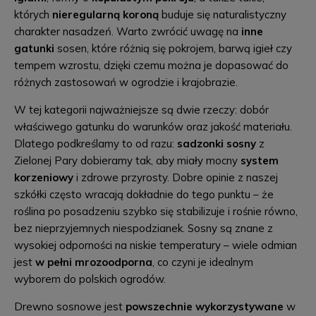
których
nieregularną koroną
buduje się naturalistyczny
charakter nasadzeń. Warto zwrócić uwagę na
inne
gatunki
sosen, które różnią się pokrojem, barwą igieł czy
tempem wzrostu, dzięki czemu można je dopasować do
różnych zastosowań w ogrodzie i krajobrazie.
W tej kategorii najważniejsze są dwie rzeczy: dobór
właściwego gatunku do warunków oraz jakość materiału.
Dlatego podkreślamy to od razu:
sadzonki sosny
z
Zielonej Pary dobieramy tak, aby miały mocny
system
korzeniowy
i zdrowe przyrosty. Dobre opinie z naszej
szkółki często wracają dokładnie do tego punktu – że
roślina po posadzeniu szybko się stabilizuje i rośnie równo,
bez nieprzyjemnych niespodzianek. Sosny są znane z
wysokiej odporności na niskie temperatury – wiele odmian
jest
w pełni mrozoodporna
, co czyni je idealnym
wyborem do polskich ogrodów.
Drewno sosnowe jest
powszechnie wykorzystywane
w