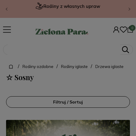
Rośliny z własnych upraw
/
/
/
Rośliny ozdobne
Rośliny iglaste
Drzewa iglaste
☆ Sosny
Filtruj / Sortuj