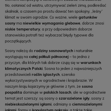
tło, osłaniać od wiatru, utrzymywać zieleń zimą, podkreślać
skalniak, a czasem po prostu dawać ten spokojny, „leśny”
klimat w swoim ogrodzie. Co ważne, wiele
gatunków
sosny
ma
niewielkie wymagania glebowe
, dobrze znosi
niskie temperatury
, a przy odpowiednim doborze
stanowiska potrafi też wybaczać błędy typowe dla
początkujących.
Sosny należą do
rodziny sosnowatych
i naturalnie
występują na
całej półkuli północnej
– to jedna z
przyczyn, dla których tak dobrze czują się w
warunkach
klimatycznych Polski
. Sosna to jeden z najważniejszych
przedstawicieli
roślin iglastych
, szeroko
wykorzystywanych w ogrodnictwie i krajobrazie. W
naszym kraju kojarzymy je głównie z tym, że
sosna
pospolita
dominuje w
polskich lasach
, ale w ogrodnictwie
temat jest szerszy: są sosny o
szarozielone igły
, sosny z
niebieskozielonymi igłami
, odmiany o
ciemnozielonymi
igłami
, formy o
kopulastym pokroju
, a także takie,