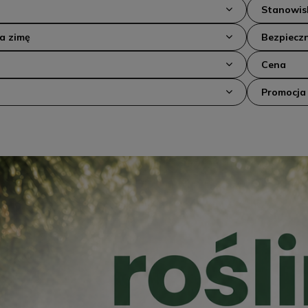
Stanowis
na zimę
Bezpieczn
Cena
Promocja