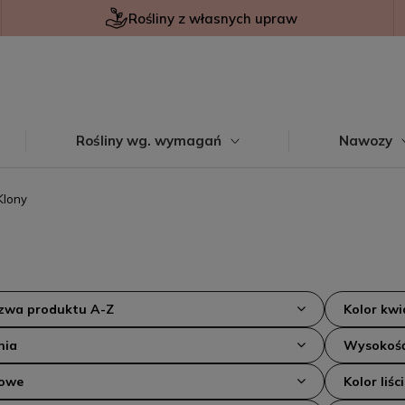
Rośliny z własnych upraw
Rośliny wg. wymagań
Nawozy
Klony
azwa produktu A-Z
Kolor kw
nia
Wysokość
kowe
Kolor liści