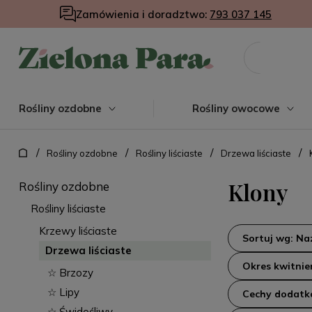
Zamówienia i doradztwo:
793 037 145
Rośliny ozdobne
Rośliny owocowe
/
/
/
/
Rośliny ozdobne
Rośliny liściaste
Drzewa liściaste
Klony
Rośliny ozdobne
Rośliny liściaste
Krzewy liściaste
Sortuj wg: N
Drzewa liściaste
Okres kwitnie
☆ Brzozy
☆ Lipy
Cechy dodat
☆ Świdośliwy