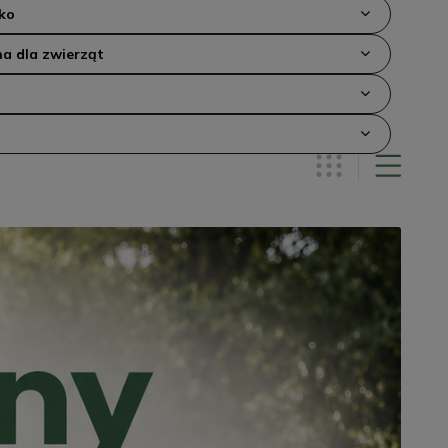
ko
a dla zwierząt