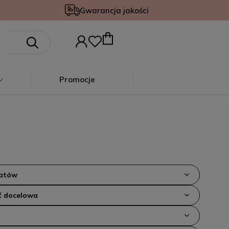
Gwarancja jakości
Promocje
iatów
 docelowa