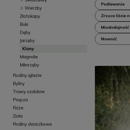
Podlewanie
☆ Wierzby
Zrzuca liście 
Złotokapy
Buki
Miododajność
Dęby
Nowość
Jarzęby
Klony
Magnolie
Miłorzęby
Rośliny iglaste
Byliny
Trawy ozdobne
Pnącza
Róże
Zioła
Rośliny doniczkowe