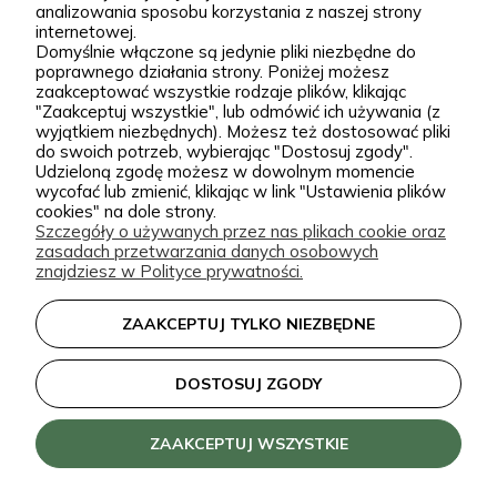
Podgórna 9, 97-565 Brudzice
analizowania sposobu korzystania z naszej strony
ofercie. W sprzedaży znajdziesz zarówno
+48 793 037 145
internetowej.
sprawdzone, klasyczne gatunki, jak i ciekawsze,
Domyślnie włączone są jedynie pliki niezbędne do
kontakt@zielonapara.pl
poprawnego działania strony. Poniżej możesz
bardziej unikatowe krzewy ozdobne, drzewa, byliny
zaakceptować wszystkie rodzaje plików, klikając
oraz sadzonki do ogrodu. Każda roślina jest przez
"Zaakceptuj wszystkie", lub odmówić ich używania (z
Kategorie
wyjątkiem niezbędnych). Możesz też dostosować pliki
nas pielęgnowana, nawożona, przycinana i
do swoich potrzeb, wybierając "Dostosuj zgody".
Udzieloną zgodę możesz w dowolnym momencie
przygotowywana tak, aby mogła trafić do Twojego
Informacje
wycofać lub zmienić, klikając w link "Ustawienia plików
ogrodu w jak najlepszej kondycji. W Zielonej Parze
cookies" na dole strony.
Szczegóły o używanych przez nas plikach cookie oraz
stawiamy przede wszystkim na jakość sadzonek.
zasadach przetwarzania danych osobowych
Wiemy, że dobrze ukorzeniona, zdrowa roślina to
zielonapara.pl © 2026
znajdziesz w Polityce prywatności.
podstawa udanego ogrodu, dlatego nie traktujemy
Made with
by
ZAAKCEPTUJ TYLKO NIEZBĘDNE
sprzedaży roślin jak zwykłej wysyłki produktu.
Nasze sadzonki są starannie prowadzone i
DOSTOSUJ ZGODY
zabezpieczane przed transportem, dzięki czemu
klienci doceniają je za wygląd, kondycję oraz dobre
ZAAKCEPTUJ WSZYSTKIE
przyjęcie po posadzeniu. Pozytywne opinie o
roślinach z naszej szkółki są dla nas najlepszym