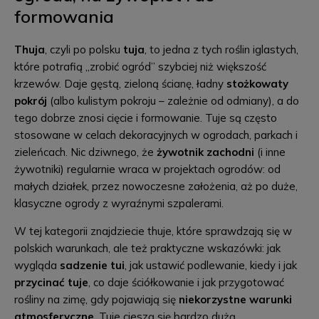
formowania
Thuja
, czyli po polsku
tuja
, to jedna z tych roślin iglastych,
które potrafią „zrobić ogród” szybciej niż większość
krzewów. Daje gęstą, zieloną ścianę, ładny
stożkowaty
pokrój
(albo kulistym pokroju – zależnie od odmiany), a do
tego dobrze znosi cięcie i formowanie. Tuje są często
stosowane w celach dekoracyjnych w ogrodach, parkach i
zieleńcach. Nic dziwnego, że
żywotnik zachodni
(i inne
żywotniki) regularnie wraca w projektach ogrodów: od
małych działek, przez nowoczesne założenia, aż po duże,
klasyczne ogrody z wyraźnymi szpalerami.
W tej kategorii znajdziecie thuje, które sprawdzają się w
polskich warunkach, ale też praktyczne wskazówki: jak
wygląda
sadzenie tui
, jak ustawić podlewanie, kiedy i jak
przycinać tuje
, co daje ściółkowanie i jak przygotować
rośliny na zimę, gdy pojawiają się
niekorzystne warunki
atmosferyczne
. Tuje cieszą się bardzo dużą