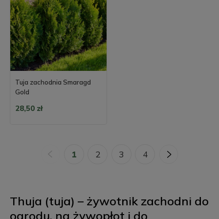
Tuja zachodnia Smaragd
Gold
28,50 zł
«
1
2
3
4
»
Thuja (tuja) – żywotnik zachodni do
ogrodu, na żywopłot i do