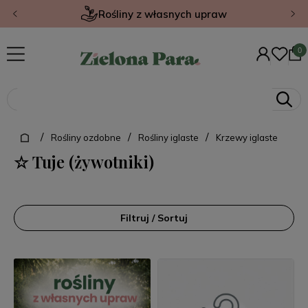
Rośliny z własnych upraw
/
/
/
Rośliny ozdobne
Rośliny iglaste
Krzewy iglaste
☆ Tuje (żywotniki)
Filtruj / Sortuj