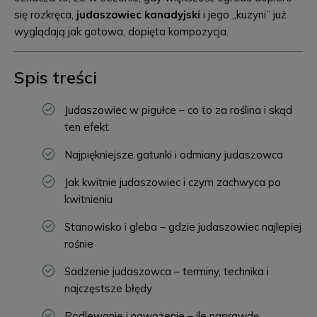
się rozkręca,
judaszowiec kanadyjski
i jego „kuzyni” już
wyglądają jak gotowa, dopięta kompozycja.
Spis treści
Judaszowiec w pigułce – co to za roślina i skąd
ten efekt
Najpiękniejsze gatunki i odmiany judaszowca
Jak kwitnie judaszowiec i czym zachwyca po
kwitnieniu
Stanowisko i gleba – gdzie judaszowiec najlepiej
rośnie
Sadzenie judaszowca – terminy, technika i
najczęstsze błędy
Podlewanie i nawożenie – ile naprawdę