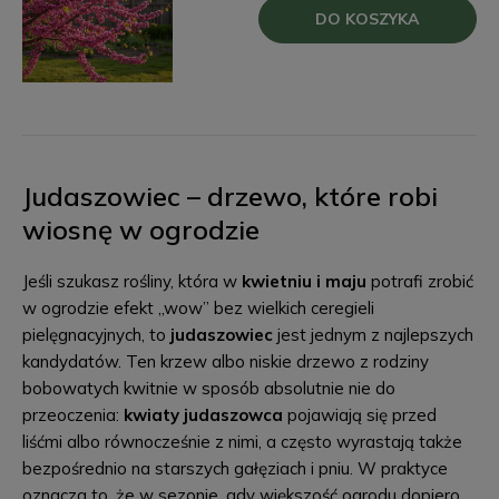
DO KOSZYKA
Judaszowiec – drzewo, które robi
wiosnę w ogrodzie
Jeśli szukasz rośliny, która w
kwietniu i maju
potrafi zrobić
w ogrodzie efekt „wow” bez wielkich ceregieli
pielęgnacyjnych, to
judaszowiec
jest jednym z najlepszych
kandydatów. Ten krzew albo niskie drzewo z rodziny
bobowatych kwitnie w sposób absolutnie nie do
przeoczenia:
kwiaty judaszowca
pojawiają się przed
liśćmi albo równocześnie z nimi, a często wyrastają także
bezpośrednio na starszych gałęziach i pniu. W praktyce
oznacza to, że w sezonie, gdy większość ogrodu dopiero