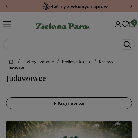
Rośliny z własnych upraw
/
/
/
Rośliny ozdobne
Rośliny liściaste
Krzewy
liściaste
Judaszowce
Filtruj / Sortuj