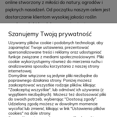
online stworzony z miłości do natury, ogrodów i
pięknych nasadzeń. Od początku naszym celem jest
dostarczanie klientom wysokiej jakości roślin
ogrodowych, które dobrze przyjmują się po
posadzeniu i przez lata zdobią przydomowe
Szanujemy Twoją prywatność
rozwiń więcej
rabaty, skalniaki, ogrody naturalistyczne oraz
Używamy plików cookie i podobnych technologii, aby
większe kompozycje krajobrazowe. Za Zieloną Parą
zapamiętać Twoje ustawienia, prezentować
spersonalizowane treści i reklamy oraz udostępniać
stoją Wiktor i Klaudia, którzy z dużą starannością
funkcje związane z mediami społecznościowymi. Pliki
dobierają każdą odmianę dostępną w naszej
cookie wykorzystujemy również do mierzenia ruchu i
Podgórna 9, 97-565 Brudzice
analizowania sposobu korzystania z naszej strony
ofercie. W sprzedaży znajdziesz zarówno
+48 793 037 145
internetowej.
sprawdzone, klasyczne gatunki, jak i ciekawsze,
Domyślnie włączone są jedynie pliki niezbędne do
kontakt@zielonapara.pl
poprawnego działania strony. Poniżej możesz
bardziej unikatowe krzewy ozdobne, drzewa, byliny
zaakceptować wszystkie rodzaje plików, klikając
oraz sadzonki do ogrodu. Każda roślina jest przez
"Zaakceptuj wszystkie", lub odmówić ich używania (z
Kategorie
wyjątkiem niezbędnych). Możesz też dostosować pliki
nas pielęgnowana, nawożona, przycinana i
do swoich potrzeb, wybierając "Dostosuj zgody".
Udzieloną zgodę możesz w dowolnym momencie
przygotowywana tak, aby mogła trafić do Twojego
Informacje
wycofać lub zmienić, klikając w link "Ustawienia plików
ogrodu w jak najlepszej kondycji. W Zielonej Parze
cookies" na dole strony.