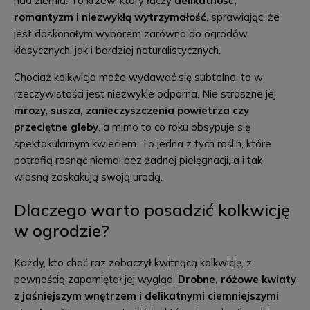
nad ziemią. To krzew, który łączy
delikatność,
romantyzm i niezwykłą wytrzymałość
, sprawiając, że
jest doskonałym wyborem zarówno do ogrodów
klasycznych, jak i bardziej naturalistycznych.
Chociaż kolkwicja może wydawać się subtelna, to w
rzeczywistości jest niezwykle odporna. Nie straszne jej
mrozy, susza, zanieczyszczenia powietrza czy
przeciętne gleby
, a mimo to co roku obsypuje się
spektakularnym kwieciem. To jedna z tych roślin, które
potrafią rosnąć niemal bez żadnej pielęgnacji, a i tak
wiosną zaskakują swoją urodą.
Dlaczego warto posadzić kolkwicję
w ogrodzie?
Każdy, kto choć raz zobaczył kwitnącą kolkwicję, z
pewnością zapamiętał jej wygląd.
Drobne, różowe kwiaty
z jaśniejszym wnętrzem i delikatnymi ciemniejszymi