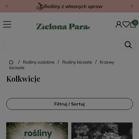
Rośliny z własnych upraw
/
/
/
Rośliny ozdobne
Rośliny liściaste
Krzewy
liściaste
Kolkwicje
Filtruj / Sortuj