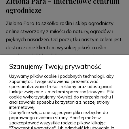
Zielona Para - Internetowe centrum
ogrodnicze
Zielona Para to szkółka roślin i sklep ogrodniczy
online stworzony z miłości do natury, ogrodów i
pięknych nasadzeń. Od początku naszym celem jest
dostarczanie klientom wysokiej jakości roślin
ogrodowych, które dobrze przyjmują się po
posadzeniu i przez lata zdobią przydomowe
Szanujemy Twoją prywatność
rozwiń więcej
rabaty, skalniaki, ogrody naturalistyczne oraz
Używamy plików cookie i podobnych technologii, aby
większe kompozycje krajobrazowe. Za Zieloną Parą
zapamiętać Twoje ustawienia, prezentować
spersonalizowane treści i reklamy oraz udostępniać
stoją Wiktor i Klaudia, którzy z dużą starannością
funkcje związane z mediami społecznościowymi. Pliki
dobierają każdą odmianę dostępną w naszej
cookie wykorzystujemy również do mierzenia ruchu i
Podgórna 9, 97-565 Brudzice
analizowania sposobu korzystania z naszej strony
ofercie. W sprzedaży znajdziesz zarówno
+48 793 037 145
internetowej.
sprawdzone, klasyczne gatunki, jak i ciekawsze,
Domyślnie włączone są jedynie pliki niezbędne do
kontakt@zielonapara.pl
poprawnego działania strony. Poniżej możesz
bardziej unikatowe krzewy ozdobne, drzewa, byliny
zaakceptować wszystkie rodzaje plików, klikając
oraz sadzonki do ogrodu. Każda roślina jest przez
"Zaakceptuj wszystkie", lub odmówić ich używania (z