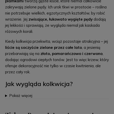
plamkami
tworzą gęste kiście, które niemal całkowicie
zakrywają zielone pędy. Ich urok tkwi w prostocie – roślina
nie potrzebuje wielkich, egzotycznych kształtów, by robić
wrażenie. Jej
zwisające, łukowato wygięte pędy
dodają
jej lekkości i sprawiają, że wygląda niemal jak kaskada
różowych korali.
Kiedy kolkwicja przekwita, wciąż pozostaje atrakcyjna – jej
liście są soczyście zielone przez całe lato
, a jesienią
przebarwiają się na
złoto, pomarańczowo i czerwono
,
dodając ogrodowi ciepłych tonów. Jest to więc krzew, który
oferuje dekoracyjność nie tylko w czasie kwitnienia, ale
przez cały rok.
Jak wygląda kolkwicja?
Pokaż więcej