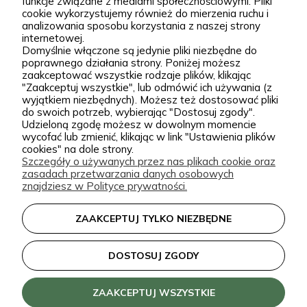
funkcje związane z mediami społecznościowymi. Pliki
dobierają każdą odmianę dostępną w naszej
cookie wykorzystujemy również do mierzenia ruchu i
Podgórna 9, 97-565 Brudzice
analizowania sposobu korzystania z naszej strony
ofercie. W sprzedaży znajdziesz zarówno
+48 793 037 145
internetowej.
sprawdzone, klasyczne gatunki, jak i ciekawsze,
Domyślnie włączone są jedynie pliki niezbędne do
kontakt@zielonapara.pl
poprawnego działania strony. Poniżej możesz
bardziej unikatowe krzewy ozdobne, drzewa, byliny
zaakceptować wszystkie rodzaje plików, klikając
oraz sadzonki do ogrodu. Każda roślina jest przez
"Zaakceptuj wszystkie", lub odmówić ich używania (z
Kategorie
wyjątkiem niezbędnych). Możesz też dostosować pliki
nas pielęgnowana, nawożona, przycinana i
do swoich potrzeb, wybierając "Dostosuj zgody".
Udzieloną zgodę możesz w dowolnym momencie
przygotowywana tak, aby mogła trafić do Twojego
Informacje
wycofać lub zmienić, klikając w link "Ustawienia plików
ogrodu w jak najlepszej kondycji. W Zielonej Parze
cookies" na dole strony.
Szczegóły o używanych przez nas plikach cookie oraz
stawiamy przede wszystkim na jakość sadzonek.
zasadach przetwarzania danych osobowych
Wiemy, że dobrze ukorzeniona, zdrowa roślina to
zielonapara.pl © 2026
znajdziesz w Polityce prywatności.
podstawa udanego ogrodu, dlatego nie traktujemy
Made with
by
ZAAKCEPTUJ TYLKO NIEZBĘDNE
sprzedaży roślin jak zwykłej wysyłki produktu.
Nasze sadzonki są starannie prowadzone i
DOSTOSUJ ZGODY
zabezpieczane przed transportem, dzięki czemu
klienci doceniają je za wygląd, kondycję oraz dobre
ZAAKCEPTUJ WSZYSTKIE
przyjęcie po posadzeniu. Pozytywne opinie o