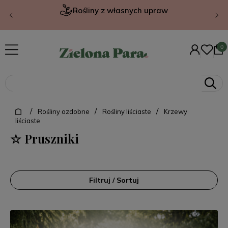
Rośliny z własnych upraw
/
/
/
Rośliny ozdobne
Rośliny liściaste
Krzewy
liściaste
☆ Pruszniki
Filtruj / Sortuj