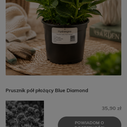
Prusznik pół płożący Blue Diamond
35,90 zł
POWIADOM O