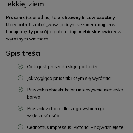
lekkiej ziemi
Prusznik
(Ceanothus) to
efektowny krzew ozdobny
,
który potrafi zrobić „wow” jednym sezonem: najpierw
buduje
gęsty pokrój
, a potem daje
niebieskie kwiaty
w
wyraźnych wiechach.
Spis treści
Co to jest prusznik i skąd pochodzi
Jak wygląda prusznik i czym się wyróżnia
Prusznik niebieski: kolor i intensywnie niebieska
barwa
Prusznik victoria: dlaczego wybiera go
większość osób
Ceanothus impressus ‘Victoria’ – najważniejsze