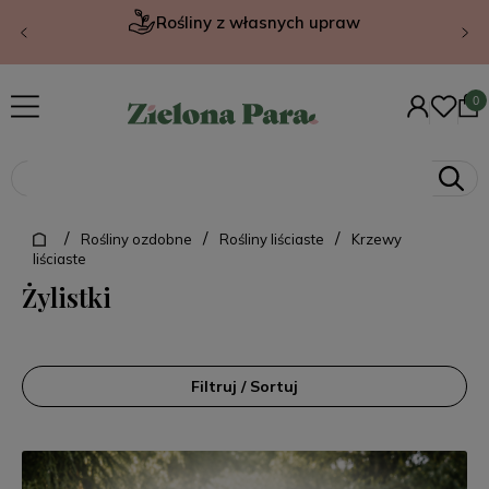
Rośliny z własnych upraw
/
/
/
Rośliny ozdobne
Rośliny liściaste
Krzewy
liściaste
Żylistki
Filtruj / Sortuj