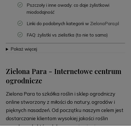
Pszczoły i inne owady: co daje żylistkowi
miododajność
Linki do podobnych kategorii w
ZielonaPara.pl
FAQ: żylistki vs zielistka (to nie to samo)
Pokaż więcej
Zielona Para - Internetowe centrum
ogrodnicze
Zielona Para to szkółka roślin i sklep ogrodniczy
online stworzony z miłości do natury, ogrodów i
pięknych nasadzeń. Od początku naszym celem jest
dostarczanie klientom wysokiej jakości roślin
ogrodowych, które dobrze przyjmują się po