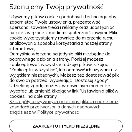
posadzeniu i przez lata zdobią przydomowe
Szanujemy Twoją prywatność
rozwiń więcej
rabaty, skalniaki, ogrody naturalistyczne oraz
Używamy plików cookie i podobnych technologii, aby
większe kompozycje krajobrazowe. Za Zieloną Parą
zapamiętać Twoje ustawienia, prezentować
spersonalizowane treści i reklamy oraz udostępniać
stoją Wiktor i Klaudia, którzy z dużą starannością
funkcje związane z mediami społecznościowymi. Pliki
dobierają każdą odmianę dostępną w naszej
cookie wykorzystujemy również do mierzenia ruchu i
Podgórna 9, 97-565 Brudzice
analizowania sposobu korzystania z naszej strony
ofercie. W sprzedaży znajdziesz zarówno
+48 793 037 145
internetowej.
sprawdzone, klasyczne gatunki, jak i ciekawsze,
Domyślnie włączone są jedynie pliki niezbędne do
kontakt@zielonapara.pl
poprawnego działania strony. Poniżej możesz
bardziej unikatowe krzewy ozdobne, drzewa, byliny
zaakceptować wszystkie rodzaje plików, klikając
oraz sadzonki do ogrodu. Każda roślina jest przez
"Zaakceptuj wszystkie", lub odmówić ich używania (z
Kategorie
wyjątkiem niezbędnych). Możesz też dostosować pliki
nas pielęgnowana, nawożona, przycinana i
do swoich potrzeb, wybierając "Dostosuj zgody".
Udzieloną zgodę możesz w dowolnym momencie
przygotowywana tak, aby mogła trafić do Twojego
Informacje
wycofać lub zmienić, klikając w link "Ustawienia plików
ogrodu w jak najlepszej kondycji. W Zielonej Parze
cookies" na dole strony.
Szczegóły o używanych przez nas plikach cookie oraz
stawiamy przede wszystkim na jakość sadzonek.
zasadach przetwarzania danych osobowych
Wiemy, że dobrze ukorzeniona, zdrowa roślina to
zielonapara.pl © 2026
znajdziesz w Polityce prywatności.
podstawa udanego ogrodu, dlatego nie traktujemy
Made with
by
ZAAKCEPTUJ TYLKO NIEZBĘDNE
sprzedaży roślin jak zwykłej wysyłki produktu.