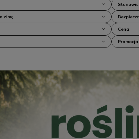
Stanowis
na zimę
Bezpieczn
Cena
Promocja