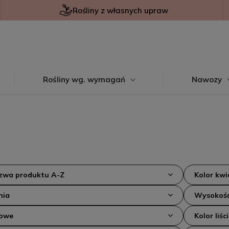
Rośliny z własnych upraw
Rośliny wg. wymagań
Nawozy
azwa produktu A-Z
Kolor kw
nia
Wysokość
kowe
Kolor liści