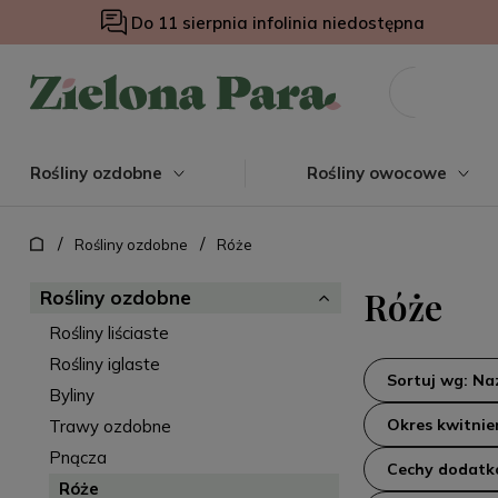
Do 11 sierpnia infolinia niedostępna
Rośliny ozdobne
Rośliny owocowe
/
/
Rośliny ozdobne
Róże
Róże
Rośliny ozdobne
Rośliny liściaste
Rośliny iglaste
Sortuj wg: N
Byliny
Okres kwitnie
Trawy ozdobne
Pnącza
Cechy dodat
Róże