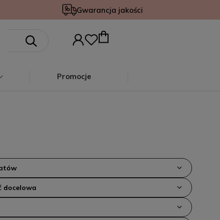
Gwarancja jakości
Promocje
iatów
 docelowa