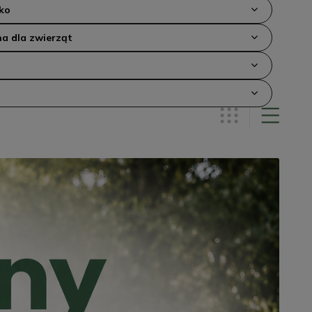
ko
a dla zwierząt