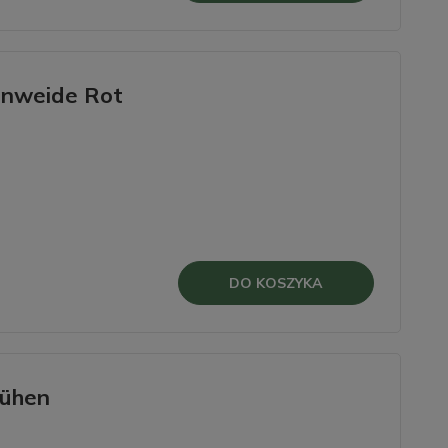
enweide Rot
DO KOSZYKA
lühen