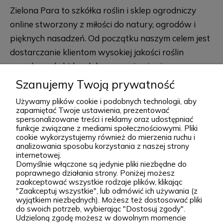
Zielona Para to szkółka roślin i sklep ogrodniczy
online stworzony z miłości do natury, ogrodów i
pięknych nasadzeń. Od początku naszym celem jest
dostarczanie klientom wysokiej jakości roślin
ogrodowych, które dobrze przyjmują się po
posadzeniu i przez lata zdobią przydomowe
Szanujemy Twoją prywatność
rozwiń więcej
rabaty, skalniaki, ogrody naturalistyczne oraz
Używamy plików cookie i podobnych technologii, aby
większe kompozycje krajobrazowe. Za Zieloną Parą
zapamiętać Twoje ustawienia, prezentować
spersonalizowane treści i reklamy oraz udostępniać
stoją Wiktor i Klaudia, którzy z dużą starannością
funkcje związane z mediami społecznościowymi. Pliki
dobierają każdą odmianę dostępną w naszej
cookie wykorzystujemy również do mierzenia ruchu i
Podgórna 9, 97-565 Brudzice
analizowania sposobu korzystania z naszej strony
ofercie. W sprzedaży znajdziesz zarówno
+48 793 037 145
internetowej.
sprawdzone, klasyczne gatunki, jak i ciekawsze,
Domyślnie włączone są jedynie pliki niezbędne do
kontakt@zielonapara.pl
poprawnego działania strony. Poniżej możesz
bardziej unikatowe krzewy ozdobne, drzewa, byliny
zaakceptować wszystkie rodzaje plików, klikając
oraz sadzonki do ogrodu. Każda roślina jest przez
"Zaakceptuj wszystkie", lub odmówić ich używania (z
Kategorie
wyjątkiem niezbędnych). Możesz też dostosować pliki
nas pielęgnowana, nawożona, przycinana i
do swoich potrzeb, wybierając "Dostosuj zgody".
Udzieloną zgodę możesz w dowolnym momencie
przygotowywana tak, aby mogła trafić do Twojego
Informacje