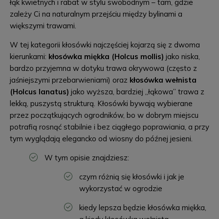
łąk kwietnych i rabat w stylu swobodnym – tam, gdzie
zależy Ci na naturalnym przejściu między bylinami a
większymi trawami.
W tej kategorii kłosówki najczęściej kojarzą się z dwoma
kierunkami:
kłosówka miękka (Holcus mollis)
jako niska,
bardzo przyjemna w dotyku trawa okrywowa (często z
jaśniejszymi przebarwieniami) oraz
kłosówka wełnista
(Holcus lanatus)
jako wyższa, bardziej „łąkowa” trawa z
lekką, puszystą strukturą. Kłosówki bywają wybierane
przez początkujących ogrodników, bo w dobrym miejscu
potrafią rosnąć stabilnie i bez ciągłego poprawiania, a przy
tym wyglądają elegancko od wiosny do późnej jesieni.
W tym opisie znajdziesz:
czym różnią się kłosówki i jak je
wykorzystać w ogrodzie
kiedy lepsza będzie kłosówka miękka,