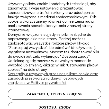
Używamy plików cookie i podobnych technologii, aby
większe kompozycje krajobrazowe. Za Zieloną Parą
zapamiętać Twoje ustawienia, prezentować
spersonalizowane treści i reklamy oraz udostępniać
stoją Wiktor i Klaudia, którzy z dużą starannością
funkcje związane z mediami społecznościowymi. Pliki
dobierają każdą odmianę dostępną w naszej
cookie wykorzystujemy również do mierzenia ruchu i
Podgórna 9, 97-565 Brudzice
analizowania sposobu korzystania z naszej strony
ofercie. W sprzedaży znajdziesz zarówno
+48 793 037 145
internetowej.
sprawdzone, klasyczne gatunki, jak i ciekawsze,
Domyślnie włączone są jedynie pliki niezbędne do
kontakt@zielonapara.pl
poprawnego działania strony. Poniżej możesz
bardziej unikatowe krzewy ozdobne, drzewa, byliny
zaakceptować wszystkie rodzaje plików, klikając
oraz sadzonki do ogrodu. Każda roślina jest przez
"Zaakceptuj wszystkie", lub odmówić ich używania (z
Kategorie
wyjątkiem niezbędnych). Możesz też dostosować pliki
nas pielęgnowana, nawożona, przycinana i
do swoich potrzeb, wybierając "Dostosuj zgody".
Udzieloną zgodę możesz w dowolnym momencie
przygotowywana tak, aby mogła trafić do Twojego
Informacje
wycofać lub zmienić, klikając w link "Ustawienia plików
ogrodu w jak najlepszej kondycji. W Zielonej Parze
cookies" na dole strony.
Szczegóły o używanych przez nas plikach cookie oraz
stawiamy przede wszystkim na jakość sadzonek.
zasadach przetwarzania danych osobowych
Wiemy, że dobrze ukorzeniona, zdrowa roślina to
zielonapara.pl © 2026
znajdziesz w Polityce prywatności.
podstawa udanego ogrodu, dlatego nie traktujemy
Made with
by
ZAAKCEPTUJ TYLKO NIEZBĘDNE
sprzedaży roślin jak zwykłej wysyłki produktu.
Nasze sadzonki są starannie prowadzone i
DOSTOSUJ ZGODY
zabezpieczane przed transportem, dzięki czemu