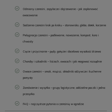
Odmiany czereśni, zapylacze i dojrzewanie – jak zaplanować
owocowanie
Sadzenie czereśni krok po kroku – stanowisko, gleba, dołek, korzenie
Pielęgnacja czereśni – podlewanie, nawożenie, kompost, kora i
chwasty
Cięcie i przycinanie – pędy, gałęzie i docelowa wysokość drzewa
Choroby i szkodniki – liściach, owocach i jak reagować rozsądnie
Owoce czereśni – smak, miąższ, składniki odżywcze i kuchenne
pomysły
Zamówienie i wysyłka – grupy logistyczne, oddzielne paczki i jedna
przesyłka
FAQ – najczęstsze pytania o czereśnię w ogrodzie