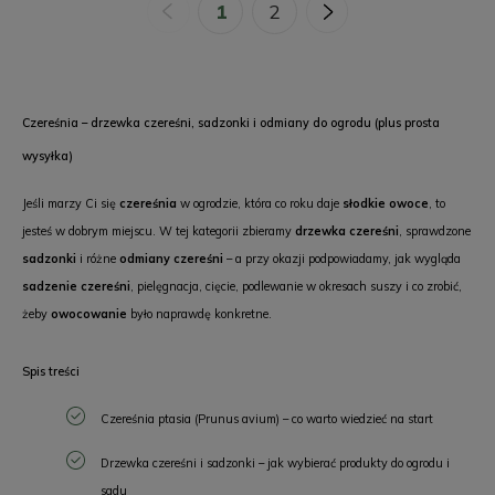
«
1
2
»
Czereśnia – drzewka czereśni, sadzonki i odmiany do ogrodu (plus prosta
wysyłka)
Jeśli marzy Ci się
czereśnia
w ogrodzie, która co roku daje
słodkie owoce
, to
jesteś w dobrym miejscu. W tej kategorii zbieramy
drzewka czereśni
, sprawdzone
sadzonki
i różne
odmiany czereśni
– a przy okazji podpowiadamy, jak wygląda
sadzenie czereśni
, pielęgnacja, cięcie, podlewanie w okresach suszy i co zrobić,
żeby
owocowanie
było naprawdę konkretne.
Spis treści
Czereśnia ptasia (Prunus avium) – co warto wiedzieć na start
Drzewka czereśni i sadzonki – jak wybierać produkty do ogrodu i
sadu