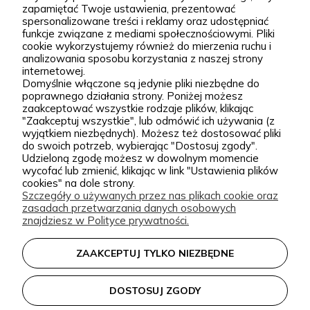
ofercie. W sprzedaży znajdziesz zarówno
+48 793 037 145
zapamiętać Twoje ustawienia, prezentować
sprawdzone, klasyczne gatunki, jak i ciekawsze,
spersonalizowane treści i reklamy oraz udostępniać
kontakt@zielonapara.pl
funkcje związane z mediami społecznościowymi. Pliki
bardziej unikatowe krzewy ozdobne, drzewa, byliny
cookie wykorzystujemy również do mierzenia ruchu i
oraz sadzonki do ogrodu. Każda roślina jest przez
analizowania sposobu korzystania z naszej strony
Kategorie
internetowej.
nas pielęgnowana, nawożona, przycinana i
Domyślnie włączone są jedynie pliki niezbędne do
poprawnego działania strony. Poniżej możesz
przygotowywana tak, aby mogła trafić do Twojego
Informacje
zaakceptować wszystkie rodzaje plików, klikając
ogrodu w jak najlepszej kondycji. W Zielonej Parze
"Zaakceptuj wszystkie", lub odmówić ich używania (z
wyjątkiem niezbędnych). Możesz też dostosować pliki
stawiamy przede wszystkim na jakość sadzonek.
do swoich potrzeb, wybierając "Dostosuj zgody".
Wiemy, że dobrze ukorzeniona, zdrowa roślina to
zielonapara.pl © 2026
Udzieloną zgodę możesz w dowolnym momencie
wycofać lub zmienić, klikając w link "Ustawienia plików
podstawa udanego ogrodu, dlatego nie traktujemy
Made with
by
cookies" na dole strony.
sprzedaży roślin jak zwykłej wysyłki produktu.
Szczegóły o używanych przez nas plikach cookie oraz
zasadach przetwarzania danych osobowych
Nasze sadzonki są starannie prowadzone i
znajdziesz w Polityce prywatności.
zabezpieczane przed transportem, dzięki czemu
klienci doceniają je za wygląd, kondycję oraz dobre
ZAAKCEPTUJ TYLKO NIEZBĘDNE
przyjęcie po posadzeniu. Pozytywne opinie o
roślinach z naszej szkółki są dla nas najlepszym
DOSTOSUJ ZGODY