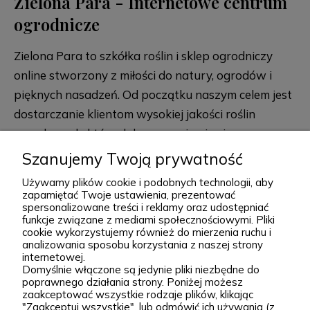
Zielona Para - Internetowe centrum
ogrodnicze
Zielona Para to szkółka roślin i sklep ogrodniczy
online stworzony z miłości do natury, ogrodów i
pięknych nasadzeń. Od początku naszym celem jest
dostarczanie klientom wysokiej jakości roślin
ogrodowych, które dobrze przyjmują się po
posadzeniu i przez lata zdobią przydomowe
Szanujemy Twoją prywatność
rozwiń więcej
rabaty, skalniaki, ogrody naturalistyczne oraz
Używamy plików cookie i podobnych technologii, aby
większe kompozycje krajobrazowe. Za Zieloną Parą
zapamiętać Twoje ustawienia, prezentować
spersonalizowane treści i reklamy oraz udostępniać
stoją Wiktor i Klaudia, którzy z dużą starannością
funkcje związane z mediami społecznościowymi. Pliki
dobierają każdą odmianę dostępną w naszej
cookie wykorzystujemy również do mierzenia ruchu i
Podgórna 9, 97-565 Brudzice
analizowania sposobu korzystania z naszej strony
ofercie. W sprzedaży znajdziesz zarówno
+48 793 037 145
internetowej.
sprawdzone, klasyczne gatunki, jak i ciekawsze,
Domyślnie włączone są jedynie pliki niezbędne do
kontakt@zielonapara.pl
poprawnego działania strony. Poniżej możesz
bardziej unikatowe krzewy ozdobne, drzewa, byliny
zaakceptować wszystkie rodzaje plików, klikając
oraz sadzonki do ogrodu. Każda roślina jest przez
"Zaakceptuj wszystkie", lub odmówić ich używania (z