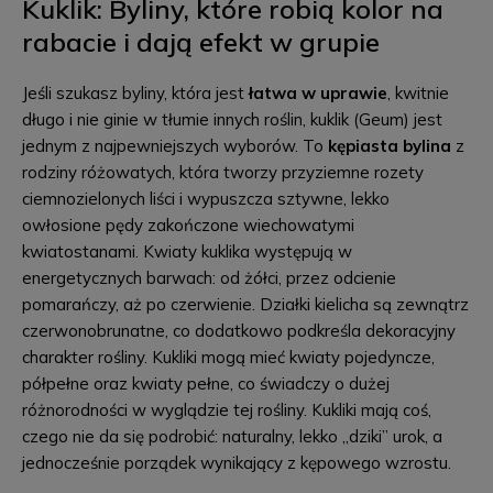
Kuklik: Byliny, które robią kolor na
rabacie i dają efekt w grupie
Jeśli szukasz byliny, która jest
łatwa w uprawie
, kwitnie
długo i nie ginie w tłumie innych roślin, kuklik (Geum) jest
jednym z najpewniejszych wyborów. To
kępiasta bylina
z
rodziny różowatych, która tworzy przyziemne rozety
ciemnozielonych liści i wypuszcza sztywne, lekko
owłosione pędy zakończone wiechowatymi
kwiatostanami. Kwiaty kuklika występują w
energetycznych barwach: od żółci, przez odcienie
pomarańczy, aż po czerwienie. Działki kielicha są zewnątrz
czerwonobrunatne, co dodatkowo podkreśla dekoracyjny
charakter rośliny. Kukliki mogą mieć kwiaty pojedyncze,
półpełne oraz kwiaty pełne, co świadczy o dużej
różnorodności w wyglądzie tej rośliny. Kukliki mają coś,
czego nie da się podrobić: naturalny, lekko „dziki” urok, a
jednocześnie porządek wynikający z kępowego wzrostu.