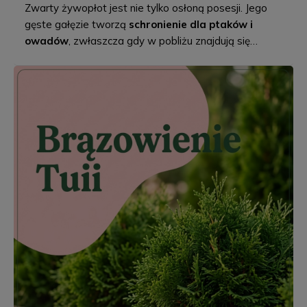
Zwarty żywopłot jest nie tylko osłoną posesji. Jego
gęste gałęzie tworzą
schronienie dla ptaków i
owadów
, zwłaszcza gdy w pobliżu znajdują się
kwitnące
byliny ogrodowe
oraz rośliny dostarczające
pyłku i nektaru.