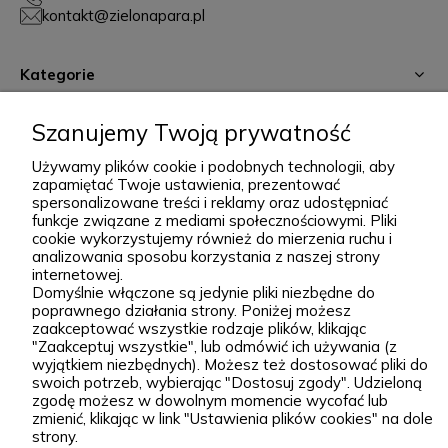
sprawdzone, klasyczne gatunki, jak i ciekawsze,
kontakt@zielonapara.pl
bardziej unikatowe krzewy ozdobne, drzewa, byliny
oraz sadzonki do ogrodu. Każda roślina jest przez
Kategorie
nas pielęgnowana, nawożona, przycinana i
przygotowywana tak, aby mogła trafić do Twojego
Informacje
Szanujemy Twoją prywatność
ogrodu w jak najlepszej kondycji. W Zielonej Parze
Używamy plików cookie i podobnych technologii, aby
stawiamy przede wszystkim na jakość sadzonek.
zapamiętać Twoje ustawienia, prezentować
spersonalizowane treści i reklamy oraz udostępniać
Wiemy, że dobrze ukorzeniona, zdrowa roślina to
zielonapara.pl © 2026
funkcje związane z mediami społecznościowymi. Pliki
podstawa udanego ogrodu, dlatego nie traktujemy
Made with
by
cookie wykorzystujemy również do mierzenia ruchu i
analizowania sposobu korzystania z naszej strony
sprzedaży roślin jak zwykłej wysyłki produktu.
internetowej.
Nasze sadzonki są starannie prowadzone i
Domyślnie włączone są jedynie pliki niezbędne do
poprawnego działania strony. Poniżej możesz
zabezpieczane przed transportem, dzięki czemu
zaakceptować wszystkie rodzaje plików, klikając
"Zaakceptuj wszystkie", lub odmówić ich używania (z
klienci doceniają je za wygląd, kondycję oraz dobre
wyjątkiem niezbędnych). Możesz też dostosować pliki do
przyjęcie po posadzeniu. Pozytywne opinie o
swoich potrzeb, wybierając "Dostosuj zgody". Udzieloną
zgodę możesz w dowolnym momencie wycofać lub
roślinach z naszej szkółki są dla nas najlepszym
zmienić, klikając w link "Ustawienia plików cookies" na dole
potwierdzeniem, że warto dbać o każdy szczegół.
strony.