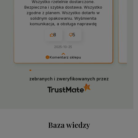
Wszystko rzetelnie dostarczone.
Szyb
Bezpieczna i szybka dostawa. Wszystko
wróc
zgodne z planem. Wszystko dotarło w
sta
solidnym opakowaniu. Wyśmienita
najle
komunikacja, a obsługa naprawdę
fachowa.
8
5
2025-10-25
Komentarz sklepu
Bardzo cieszy nas Twoja świetna recenzja!
Ogromne
Ciężko pracujemy, aby sprostać wymaganiom
twarzy,
klientów takich jak Ty i jesteśmy zadowoleni, że
zebranych i zweryfikowanych przez
Twoje ro
nam się udało. Mamy nadzieję, że do nas wrócisz
– Klaudi
:) Pozdrawiamy
Baza wiedzy