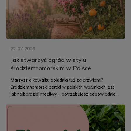
22-07-2026
Jak stworzyć ogród w stylu
śródziemnomorskim w Polsce
Marzysz o kawałku południa tuż za drzwiami?
Śródziemnomorski ogród w polskich warunkach jest
jak najbardziej możliwy – potrzebujesz odpowiednich
roślin, odrobiny kamienia i dobrego planu. Poniżej
znajdziesz wszystko, co trzeba wiedzieć, żeby
zaaranżować ogród pełen lawendy, ziół i ciepłego
światła.