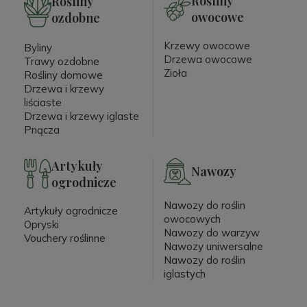
Rośliny
Rośliny
owocowe
ozdobne
Krzewy owocowe
Byliny
Drzewa owocowe
Trawy ozdobne
Zioła
Rośliny domowe
Drzewa i krzewy
liściaste
Drzewa i krzewy iglaste
Pnącza
Artykuły
Nawozy
ogrodnicze
Nawozy do roślin
Artykuły ogrodnicze
owocowych
Opryski
Nawozy do warzyw
Vouchery roślinne
Nawozy uniwersalne
Nawozy do roślin
iglastych