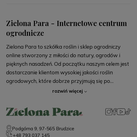
Zielona Para - Internetowe centrum
ogrodnicze
Zielona Para to szkółka roślin i sklep ogrodniczy
online stworzony z miłości do natury, ogrodów i
pięknych nasadzeń. Od początku naszym celem jest
dostarczanie klientom wysokiej jakości roślin
ogrodowych, które dobrze przyjmują się po
posadzeniu i przez lata zdobią przydomowe
rozwiń więcej
rabaty, skalniaki, ogrody naturalistyczne oraz
większe kompozycje krajobrazowe. Za Zieloną Parą
stoją Wiktor i Klaudia, którzy z dużą starannością
dobierają każdą odmianę dostępną w naszej
Podgórna 9, 97-565 Brudzice
ofercie. W sprzedaży znajdziesz zarówno
+48 793 037 145