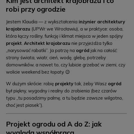
Kim jest architekt krajobrazu i co
robi przy ogrodzie
Jestem Klaudia — z wykształcenia
inżynier architektury
krajobrazu
(UPWr we Wrocławiu), a w praktyce: osoba,
która łączy rośliny, funkcję i klimat miejsca w jeden spójny
projekt
.
Architekt krajobrazu
nie przyjeżdża tylko
„narysować rabatki”. Ja patrzę na
ogród
jak na całość:
strony świata, wiatr, cień, wodę, glebę, potrzeby
domowników, a nawet to, czy lubicie grzebać w ziemi, czy
wolicie weekend bez łopaty 😉
W dużym skrócie: robię
projekty
tak, żeby Wasz
ogród
był piękny, wygodny i realny do zrobienia (bez czarów
typu „tu posadzimy palmę, a tu będzie zawsze wilgotno,
choć jest piasek”).
Projekt ogrodu od A do Z: jak
wygląda współpraca