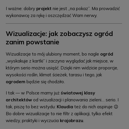
I ważne: dobry
projekt
nie jest „na pokaz”. Ma prowadzić
wykonawcę za rękę i oszczędzać Wam nerwy.
Wizualizacje: jak zobaczysz ogród
zanim powstanie
Wizualizacje to mój ulubiony moment, bo nagle
ogród
„wyskakuje z kartki” i zaczyna wyglądać jak miejsce, w
którym serio można usiąść. Dzięki nim widzicie proporcje,
wysokości roślin, klimat ścieżek, tarasu i tego, jak
ogrodem
będzie się chodziło.
I tak — w Polsce mamy już
światowej klasy
architektów
od wizualizacji i planowania zieleni… serio. I
tak, piszę to bez wstydu:
Klaudia
też do nich aspiruje 😉
Bo dobre wizualizacje to nie filtr z aplikacji, tylko efekt
wiedzy, praktyki i wyczucia
krajobrazu
.