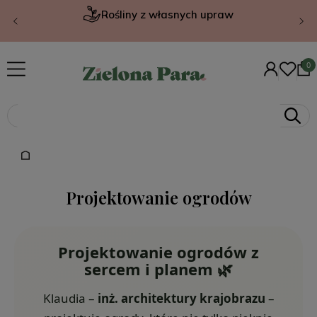
Rośliny z własnych upraw
Projektowanie ogrodów
Projektowanie ogrodów z
sercem i planem 🌿
Klaudia –
inż. architektury krajobrazu
–