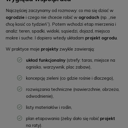
Najczęściej zaczynamy od rozmowy: co ma się dziać w
ogrodzie
i czego nie chcecie robić w
ogrodach
(np. „nie
chcę kosić co tydzień”). Potem wchodzi etap mierzenia i
analiz: teren, spadki, widoki, sąsiedzi, dojazd, miejsca
mokre i suche. I dopiero wtedy układam
projekt ogrodu
.
W praktyce moje
projekty
zwykle zawierają:
układ funkcjonalny
(strefy: taras, miejsce na
ognisko, warzywnik, plac zabaw),
koncepcję zieleni (co gdzie rośnie i dlaczego),
rozwiązania techniczne (nawierzchnie, obrzeża,
odwodnienie),
listy materiałów i roślin,
plan etapowania (żeby dało się robić
projekt
na raty).