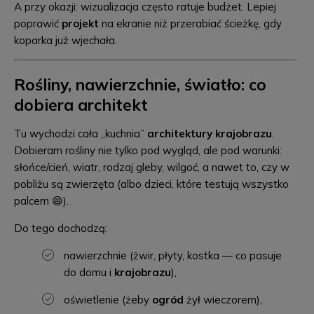
A przy okazji: wizualizacja często ratuje budżet. Lepiej
poprawić
projekt
na ekranie niż przerabiać ścieżkę, gdy
koparka już wjechała.
Rośliny, nawierzchnie, światło: co
dobiera architekt
Tu wychodzi cała „kuchnia”
architektury krajobrazu
.
Dobieram rośliny nie tylko pod wygląd, ale pod warunki:
słońce/cień, wiatr, rodzaj gleby, wilgoć, a nawet to, czy w
pobliżu są zwierzęta (albo dzieci, które testują wszystko
palcem 😄).
Do tego dochodzą:
nawierzchnie (żwir, płyty, kostka — co pasuje
do domu i
krajobrazu
),
oświetlenie (żeby
ogród
żył wieczorem),