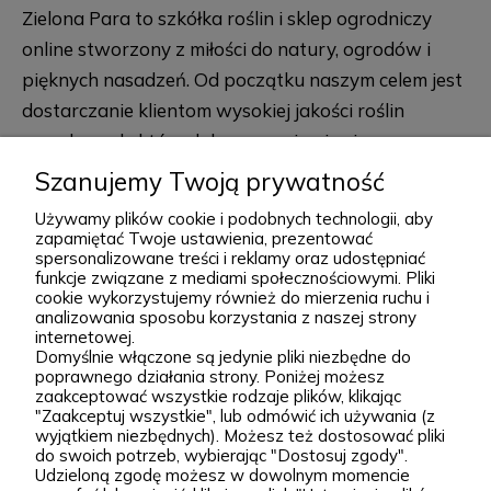
Zielona Para to szkółka roślin i sklep ogrodniczy
online stworzony z miłości do natury, ogrodów i
pięknych nasadzeń. Od początku naszym celem jest
dostarczanie klientom wysokiej jakości roślin
ogrodowych, które dobrze przyjmują się po
posadzeniu i przez lata zdobią przydomowe
Szanujemy Twoją prywatność
rozwiń więcej
rabaty, skalniaki, ogrody naturalistyczne oraz
Używamy plików cookie i podobnych technologii, aby
większe kompozycje krajobrazowe. Za Zieloną Parą
zapamiętać Twoje ustawienia, prezentować
spersonalizowane treści i reklamy oraz udostępniać
stoją Wiktor i Klaudia, którzy z dużą starannością
funkcje związane z mediami społecznościowymi. Pliki
dobierają każdą odmianę dostępną w naszej
cookie wykorzystujemy również do mierzenia ruchu i
Podgórna 9, 97-565 Brudzice
analizowania sposobu korzystania z naszej strony
ofercie. W sprzedaży znajdziesz zarówno
+48 793 037 145
internetowej.
sprawdzone, klasyczne gatunki, jak i ciekawsze,
Domyślnie włączone są jedynie pliki niezbędne do
kontakt@zielonapara.pl
poprawnego działania strony. Poniżej możesz
bardziej unikatowe krzewy ozdobne, drzewa, byliny
zaakceptować wszystkie rodzaje plików, klikając
oraz sadzonki do ogrodu. Każda roślina jest przez
"Zaakceptuj wszystkie", lub odmówić ich używania (z
Kategorie
wyjątkiem niezbędnych). Możesz też dostosować pliki
nas pielęgnowana, nawożona, przycinana i
do swoich potrzeb, wybierając "Dostosuj zgody".
Udzieloną zgodę możesz w dowolnym momencie
przygotowywana tak, aby mogła trafić do Twojego
Informacje