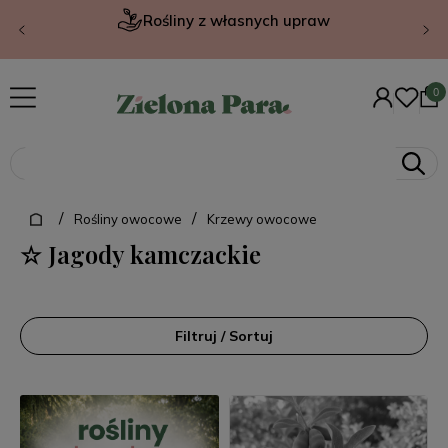
Rośliny z własnych upraw
/
/
Rośliny owocowe
Krzewy owocowe
☆ Jagody kamczackie
Filtruj / Sortuj