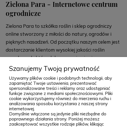
Zielona Para - Internetowe centrum
ogrodnicze
Zielona Para to szkółka roślin i sklep ogrodniczy
online stworzony z miłości do natury, ogrodów i
pięknych nasadzeń. Od początku naszym celem jest
dostarczanie klientom wysokiej jakości roślin
ogrodowych, które dobrze przyjmują się po
posadzeniu i przez lata zdobią przydomowe
Szanujemy Twoją prywatność
rozwiń więcej
rabaty, skalniaki, ogrody naturalistyczne oraz
Używamy plików cookie i podobnych technologii, aby
większe kompozycje krajobrazowe. Za Zieloną Parą
zapamiętać Twoje ustawienia, prezentować
spersonalizowane treści i reklamy oraz udostępniać
stoją Wiktor i Klaudia, którzy z dużą starannością
funkcje związane z mediami społecznościowymi. Pliki
dobierają każdą odmianę dostępną w naszej
cookie wykorzystujemy również do mierzenia ruchu i
Podgórna 9, 97-565 Brudzice
analizowania sposobu korzystania z naszej strony
ofercie. W sprzedaży znajdziesz zarówno
+48 793 037 145
internetowej.
sprawdzone, klasyczne gatunki, jak i ciekawsze,
Domyślnie włączone są jedynie pliki niezbędne do
kontakt@zielonapara.pl
poprawnego działania strony. Poniżej możesz
bardziej unikatowe krzewy ozdobne, drzewa, byliny
zaakceptować wszystkie rodzaje plików, klikając