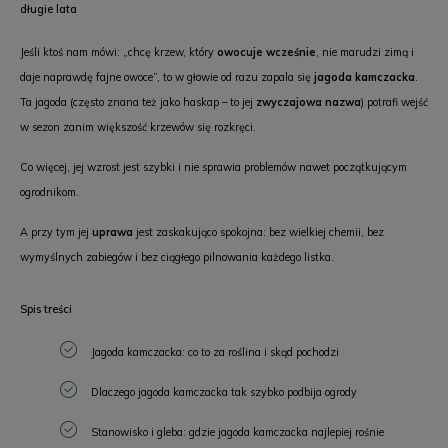
długie lata
Jeśli ktoś nam mówi: „chcę krzew, który
owocuje wcześnie
, nie marudzi zimą i
daje naprawdę fajne owoce”, to w głowie od razu zapala się
jagoda kamczacka
.
Ta jagoda (często znana też jako haskap – to jej
zwyczajowa nazwa
) potrafi wejść
w sezon zanim większość krzewów się rozkręci.
Co więcej, jej wzrost jest szybki i nie sprawia problemów nawet początkującym
ogrodnikom.
A przy tym jej
uprawa
jest zaskakująco spokojna: bez wielkiej chemii, bez
wymyślnych zabiegów i bez ciągłego pilnowania każdego listka.
Spis treści
Jagoda kamczacka: co to za roślina i skąd pochodzi
Dlaczego jagoda kamczacka tak szybko podbija ogrody
Stanowisko i gleba: gdzie jagoda kamczacka najlepiej rośnie