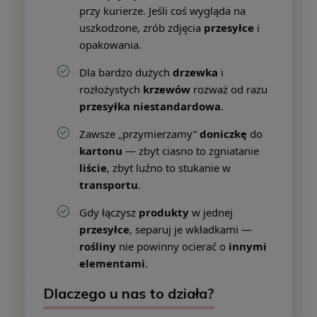
przy kurierze. Jeśli coś wygląda na
uszkodzone, zrób zdjęcia
przesyłce
i
opakowania.
Dla bardzo dużych
drzewka
i
rozłożystych
krzewów
rozważ od razu
przesyłka niestandardowa
.
Zawsze „przymierzamy”
doniczkę
do
kartonu
— zbyt ciasno to zgniatanie
liście
, zbyt luźno to stukanie w
transportu
.
Gdy łączysz
produkty
w jednej
przesyłce
, separuj je wkładkami —
rośliny
nie powinny ocierać o
innymi
elementami
.
Dlaczego u nas to działa?