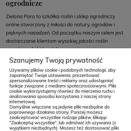
ogrodnicze
Zielona Para to szkółka roślin i sklep ogrodniczy
online stworzony z miłości do natury, ogrodów i
pięknych nasadzeń. Od początku naszym celem jest
dostarczanie klientom wysokiej jakości roślin
ogrodowych, które dobrze przyjmują się po
posadzeniu i przez lata zdobią przydomowe
Szanujemy Twoją prywatność
rozwiń więcej
rabaty, skalniaki, ogrody naturalistyczne oraz
Używamy plików cookie i podobnych technologii, aby
większe kompozycje krajobrazowe. Za Zieloną Parą
zapamiętać Twoje ustawienia, prezentować
spersonalizowane treści i reklamy oraz udostępniać
stoją Wiktor i Klaudia, którzy z dużą starannością
funkcje związane z mediami społecznościowymi. Pliki
dobierają każdą odmianę dostępną w naszej
cookie wykorzystujemy również do mierzenia ruchu i
Podgórna 9, 97-565 Brudzice
analizowania sposobu korzystania z naszej strony
ofercie. W sprzedaży znajdziesz zarówno
+48 793 037 145
internetowej.
sprawdzone, klasyczne gatunki, jak i ciekawsze,
Domyślnie włączone są jedynie pliki niezbędne do
kontakt@zielonapara.pl
poprawnego działania strony. Poniżej możesz
bardziej unikatowe krzewy ozdobne, drzewa, byliny
zaakceptować wszystkie rodzaje plików, klikając
oraz sadzonki do ogrodu. Każda roślina jest przez
"Zaakceptuj wszystkie", lub odmówić ich używania (z
Kategorie
wyjątkiem niezbędnych). Możesz też dostosować pliki
nas pielęgnowana, nawożona, przycinana i