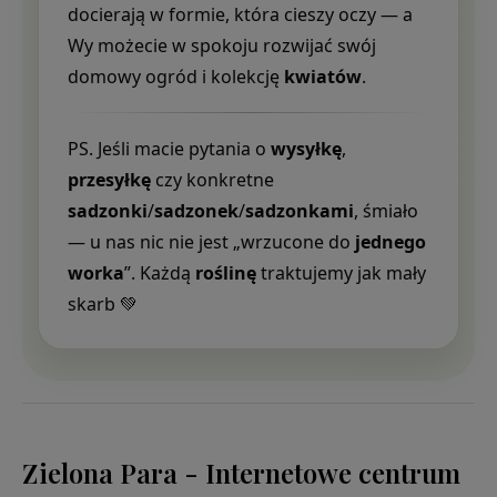
docierają w formie, która cieszy oczy — a
Wy możecie w spokoju rozwijać swój
domowy ogród i kolekcję
kwiatów
.
PS. Jeśli macie pytania o
wysyłkę
,
przesyłkę
czy konkretne
sadzonki
/
sadzonek
/
sadzonkami
, śmiało
— u nas nic nie jest „wrzucone do
jednego
worka
”. Każdą
roślinę
traktujemy jak mały
skarb 💚
Zielona Para - Internetowe centrum