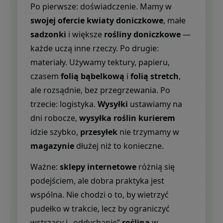
Po pierwsze: doświadczenie. Mamy w
swojej ofercie
kwiaty doniczkowe
, małe
sadzonki
i większe
rośliny doniczkowe
—
każde uczą inne rzeczy. Po drugie:
materiały. Używamy tektury, papieru,
czasem
folią bąbelkową
i
folią stretch
,
ale rozsądnie, bez przegrzewania. Po
trzecie: logistyka.
Wysyłki
ustawiamy na
dni robocze,
wysyłka roślin kurierem
idzie szybko,
przesyłek
nie trzymamy w
magazynie
dłużej niż to konieczne.
Ważne:
sklepy internetowe
różnią się
podejściem, ale dobra praktyka jest
wspólna. Nie chodzi o to, by wietrzyć
pudełko w trakcie, lecz by ograniczyć
wstrząsy i „oddychanie”
rośliną
w