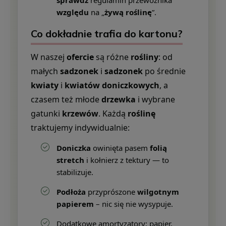
sprawdź
regulamin przewoźnika
względu
na „
żywą roślinę
”.
Co dokładnie trafia do kartonu?
W naszej
ofercie
są różne
rośliny
: od
małych
sadzonek
i
sadzonek
po średnie
kwiaty
i
kwiatów doniczkowych
, a
czasem też młode
drzewka
i wybrane
gatunki
krzewów
. Każdą
roślinę
traktujemy indywidualnie:
Doniczka
owinięta pasem
folią
stretch
i kołnierz z tektury — to
stabilizuje.
Podłoża
przyprószone
wilgotnym
papierem
– nic się nie wysypuje.
Dodatkowe amortyzatory: papier,