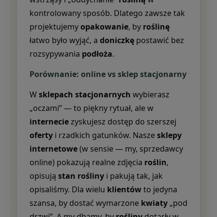
kontrolowany sposób. Dlatego zawsze tak
projektujemy
opakowanie
, by
roślinę
łatwo było wyjąć, a
doniczkę
postawić bez
rozsypywania
podłoża
.
Porównanie: online vs sklep stacjonarny
W
sklepach stacjonarnych
wybierasz
„oczami” — to piękny rytuał, ale w
internecie
zyskujesz dostęp do szerszej
oferty
i rzadkich gatunków. Nasze
sklepy
internetowe
(w sensie — my, sprzedawcy
online) pokazują realne zdjęcia
roślin
,
opisują
stan rośliny
i pakują tak, jak
opisaliśmy. Dla wielu
klientów
to jedyna
szansa, by dostać wymarzone
kwiaty
„pod
drzwi”. A my dbamy, by
rośliny
dotarły w