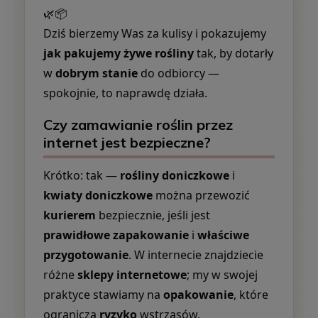
🌿📦
Dziś bierzemy Was za kulisy i pokazujemy
jak pakujemy żywe rośliny
tak, by dotarły
w
dobrym stanie
do odbiorcy —
spokojnie, to naprawdę działa.
Czy zamawianie roślin przez
internet jest bezpieczne?
Krótko: tak —
rośliny doniczkowe
i
kwiaty doniczkowe
można przewozić
kurierem
bezpiecznie, jeśli jest
prawidłowe zapakowanie
i
właściwe
przygotowanie
. W internecie znajdziecie
różne
sklepy internetowe
; my w swojej
praktyce stawiamy na
opakowanie
, które
ogranicza
ryzyko
wstrząsów,