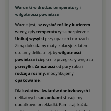
Warunki w drodze: temperatury i
wilgotności powietrza
Ważne jest, by
wysłać rośliny kurierem
wtedy, gdy
temperatury
są bezpieczne.
Unikaj wysyłki
przy upałach i mrozach.
Zimą dokładamy maty izolacyjne; latem
otulamy delikatniej, by
wilgotności
powietrza
i ciepło nie przegrzały wnętrza
przesyłki
.
Zależności
od pory roku i
rodzaju rośliny
, modyfikujemy
opakowanie
.
Dla
kwiatów
,
kwiatów doniczkowych
i
delikatnych
sadzonkami
stosujemy
dodatkowe przekładki. Pamiętaj: każda