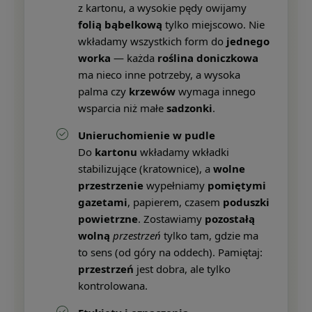
z kartonu, a wysokie pędy owijamy
folią bąbelkową
tylko miejscowo. Nie
wkładamy wszystkich form do
jednego
worka
— każda
roślina doniczkowa
ma nieco inne potrzeby, a wysoka
palma czy
krzewów
wymaga innego
wsparcia niż małe
sadzonki
.
Unieruchomienie w pudle
Do
kartonu
wkładamy wkładki
stabilizujące (kratownice), a
wolne
przestrzenie
wypełniamy
pomiętymi
gazetami
, papierem, czasem
poduszki
powietrzne
. Zostawiamy
pozostałą
wolną
przestrzeń
tylko tam, gdzie ma
to sens (od góry na oddech). Pamiętaj:
przestrzeń
jest dobra, ale tylko
kontrolowana.