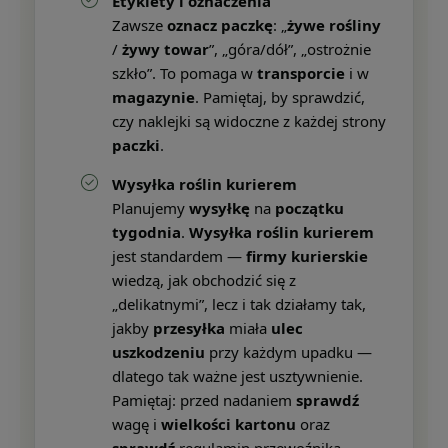
Etykiety i oznaczenia
Zawsze
oznacz paczkę
: „
żywe rośliny
/
żywy towar
”, „góra/dół”, „ostrożnie
szkło”. To pomaga w
transporcie
i w
magazynie
. Pamiętaj, by sprawdzić,
czy naklejki są widoczne z każdej strony
paczki
.
Wysyłka roślin kurierem
Planujemy
wysyłkę
na
początku
tygodnia
.
Wysyłka roślin kurierem
jest standardem —
firmy kurierskie
wiedzą, jak obchodzić się z
„delikatnymi”, lecz i tak działamy tak,
jakby
przesyłka
miała
ulec
uszkodzeniu
przy każdym upadku —
dlatego tak ważne jest usztywnienie.
Pamiętaj: przed nadaniem
sprawdź
wagę i
wielkości
kartonu
oraz