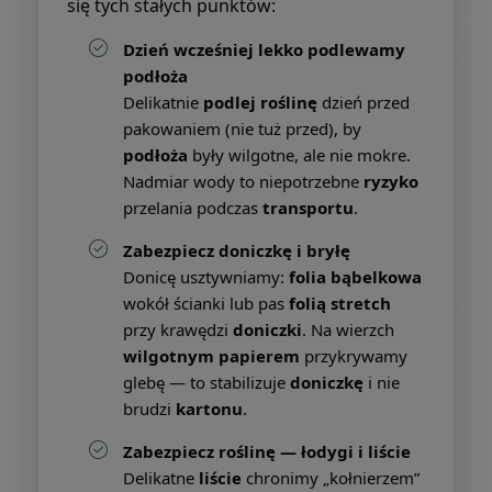
się tych stałych punktów:
Dzień wcześniej lekko podlewamy
podłoża
Delikatnie
podlej roślinę
dzień przed
pakowaniem (nie tuż przed), by
podłoża
były wilgotne, ale nie mokre.
Nadmiar wody to niepotrzebne
ryzyko
przelania podczas
transportu
.
Zabezpiecz doniczkę i bryłę
Donicę usztywniamy:
folia bąbelkowa
wokół ścianki lub pas
folią stretch
przy krawędzi
doniczki
. Na wierzch
wilgotnym papierem
przykrywamy
glebę — to stabilizuje
doniczkę
i nie
brudzi
kartonu
.
Zabezpiecz roślinę — łodygi i liście
Delikatne
liście
chronimy „kołnierzem”