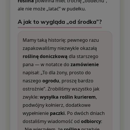
roślina
powinna mieć trochę „oddechu”,
ale nie może „latać” w pudełku.
A jak to wygląda „od środka”?
Mamy taką historię: pewnego razu
zapakowaliśmy niezwykle okazałą
roślinę doniczkową
dla starszego
pana — w notatce do
zamówienie
napisał: „To dla żony, prosto do
naszego
ogrodu
, proszę bardzo
ostrożnie”. Zrobiliśmy wszystko jak
zwykle:
wysyłka roślin kurierem
,
podwójny kołnierz, dodatkowe
wypełnienie
paczki
. Po dwóch dniach
dostaliśmy wiadomość od
odbiorcy
:
„Nie wierzyłem, że
roślina
przeżyje