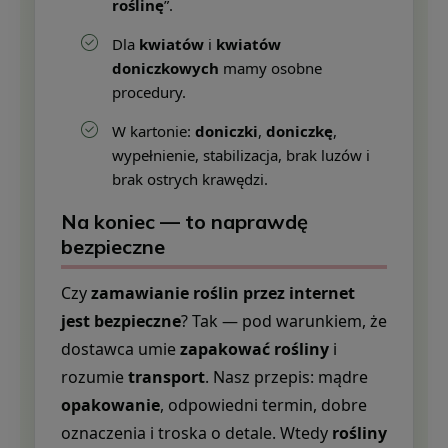
roślinę
”.
Dla
kwiatów
i
kwiatów
doniczkowych
mamy osobne
procedury.
W kartonie:
doniczki
,
doniczkę
,
wypełnienie, stabilizacja, brak luzów i
brak ostrych krawędzi.
Na koniec — to naprawdę
bezpieczne
Czy
zamawianie roślin przez internet
jest bezpieczne
? Tak — pod warunkiem, że
dostawca umie
zapakować rośliny
i
rozumie
transport
. Nasz przepis: mądre
opakowanie
, odpowiedni termin, dobre
oznaczenia i troska o detale. Wtedy
rośliny