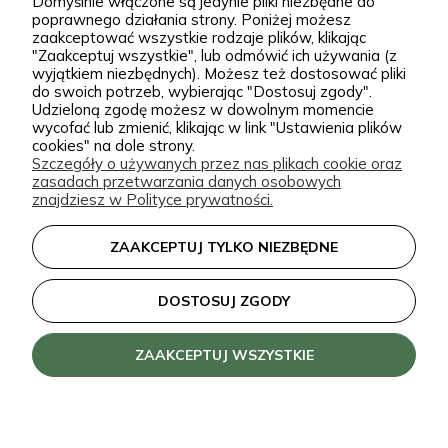
Domyślnie włączone są jedynie pliki niezbędne do
kontakt@zielonapara.pl
poprawnego działania strony. Poniżej możesz
bardziej unikatowe krzewy ozdobne, drzewa, byliny
zaakceptować wszystkie rodzaje plików, klikając
oraz sadzonki do ogrodu. Każda roślina jest przez
"Zaakceptuj wszystkie", lub odmówić ich używania (z
Kategorie
wyjątkiem niezbędnych). Możesz też dostosować pliki
nas pielęgnowana, nawożona, przycinana i
do swoich potrzeb, wybierając "Dostosuj zgody".
Udzieloną zgodę możesz w dowolnym momencie
przygotowywana tak, aby mogła trafić do Twojego
Informacje
wycofać lub zmienić, klikając w link "Ustawienia plików
ogrodu w jak najlepszej kondycji. W Zielonej Parze
cookies" na dole strony.
Szczegóły o używanych przez nas plikach cookie oraz
stawiamy przede wszystkim na jakość sadzonek.
zasadach przetwarzania danych osobowych
Wiemy, że dobrze ukorzeniona, zdrowa roślina to
zielonapara.pl © 2026
znajdziesz w Polityce prywatności.
podstawa udanego ogrodu, dlatego nie traktujemy
Made with
by
ZAAKCEPTUJ TYLKO NIEZBĘDNE
sprzedaży roślin jak zwykłej wysyłki produktu.
Nasze sadzonki są starannie prowadzone i
DOSTOSUJ ZGODY
zabezpieczane przed transportem, dzięki czemu
klienci doceniają je za wygląd, kondycję oraz dobre
ZAAKCEPTUJ WSZYSTKIE
przyjęcie po posadzeniu. Pozytywne opinie o
roślinach z naszej szkółki są dla nas najlepszym
potwierdzeniem, że warto dbać o każdy szczegół.
Zielona Para to nie tylko internetowy sklep z