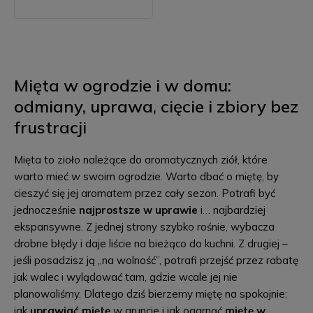
Mięta w ogrodzie i w domu:
odmiany, uprawa, cięcie i zbiory bez
frustracji
Mięta to zioło należące do aromatycznych ziół, które
warto mieć w swoim ogrodzie. Warto dbać o miętę, by
cieszyć się jej aromatem przez cały sezon. Potrafi być
jednocześnie
najprostsze w uprawie
i… najbardziej
ekspansywne. Z jednej strony szybko rośnie, wybacza
drobne błędy i daje liście na bieżąco do kuchni. Z drugiej –
jeśli posadzisz ją „na wolność”, potrafi przejść przez rabatę
jak walec i wylądować tam, gdzie wcale jej nie
planowaliśmy. Dlatego dziś bierzemy miętę na spokojnie:
jak
uprawiać miętę
w gruncie i jak ogarnąć
miętę w