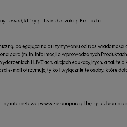
nny dowód, który potwierdza zakup Produktu,
oniczną, polegająca na otrzymywaniu od Nas wiadomości 
na para (m. in. informacji o wprowadzanych Produktach 
darzeniach i LIVE’ach, akcjach edukacyjnych, a także o
ści e-mail otrzymują tylko i wyłącznie te osoby, które 
y internetowej www.zielonapara.pl będąca zbiorem artyku