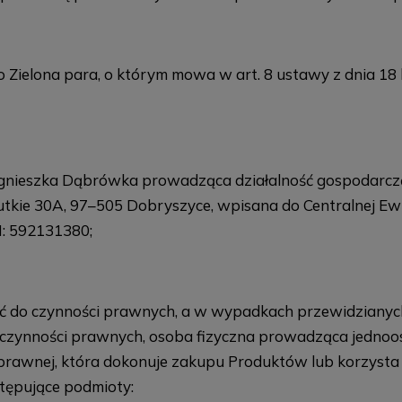
o Zielona para, o którym mowa w art. 8 ustawy z dnia 18 
Agnieszka Dąbrówka prowadząca działalność gospod
 30A, 97–505 Dobryszyce, wpisana do Centralnej Ewidenc
N: 592131380;
ość do czynności prawnych, a w wypadkach przewidziany
o czynności prawnych, osoba fizyczna prowadząca jedno
prawnej, która dokonuje zakupu Produktów lub korzysta 
tępujące podmioty: