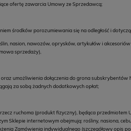
iące ofertę zawarcia Umowy ze Sprzedawcą;
m środków porozumiewania się na odległość i dotycząc
ślin, nasion, nawozów, oprysków, artykułów i akcesorió
umowa sprzedaży),
a oraz umożliwienia dołączenia do grona subskrybentów
ociągają za sobą żadnych dodatkowych opłat;
rzecz ruchoma (produkt fizyczny), będąca przedmiotem 
klepie internetowym obejmują: rośliny, nasiona, cebulki
łożenia Zamówienia indywidualnego (szczegółowy opis 