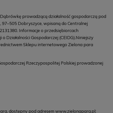
ę Dąbrówkę prowadzącą działalność gospodarczą pod
7–505 Dobryszyce, wpisaną do Centralnej
92131380. Informacje o przedsiębiorcach
 o Działalności Gospodarczej (CEIDG).Niniejszy
średnictwem Sklepu internetowego Zielona para
 Gospodarczej Rzeczypospolitej Polskiej prowadzonej
para, dostępny pod adresem www.zielonapara.pl;