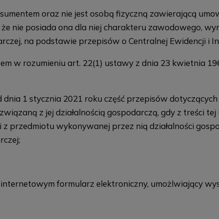
onsumentem oraz nie jest osobą fizyczną zawierającą umo
, że nie posiada ona dla niej charakteru zawodowego, wy
czej, na podstawie przepisów o Centralnej Ewidencji i In
 w rozumieniu art. 22(1) ustawy z dnia 23 kwietnia 1964 
 dnia 1 stycznia 2021 roku część przepisów dotyczących
wiązaną z jej działalnością gospodarczą, gdy z treści tej
z przedmiotu wykonywanej przez nią działalności gospod
rczej;
nternetowym formularz elektroniczny, umożlwiający wys