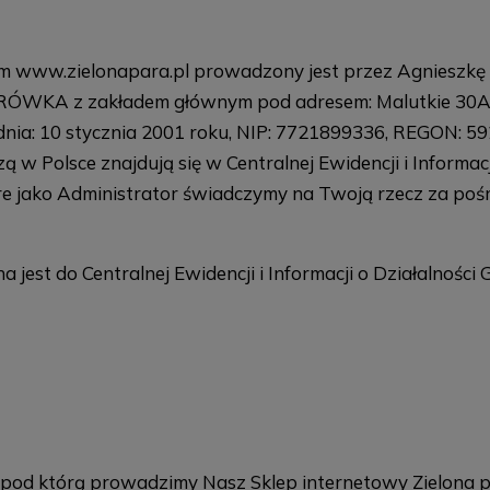
sem www.zielonapara.pl prowadzony jest przez Agnieszk
 z zakładem głównym pod adresem: Malutkie 30A, 9
d dnia: 10 stycznia 2001 roku, NIP: 7721899336, REGON: 5
Polsce znajdują się w Centralnej Ewidencji i Informacji
óre jako Administrator świadczymy na Twoją rzecz za po
jest do Centralnej Ewidencji i Informacji o Działalności
 pod którą prowadzimy Nasz Sklep internetowy Zielona 