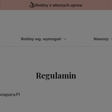
Rośliny z własnych upraw
Rośliny wg. wymagań
Nawozy
Regulamin
apara.Pl