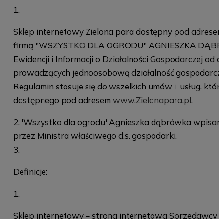
Sklep internetowy Zielona para dostępny pod adre
firmą "WSZYSTKO DLA OGRODU" AGNIESZKA DĄBRÓWKA
Ewidencji i Informacji o Działalności Gospodarczej o
prowadzących jednoosobową działalność gospodarczą w 
Regulamin stosuje się do wszelkich umów i usług, kt
dostępnego pod adresem
www.Zielonapara.pl
.
'Wszystko dla ogrodu' Agnieszka dąbrówka wpisana 
przez Ministra właściwego d.s. gospodarki.
Definicje:
Sklep internetowy – strona internetowa Sprzedawcy