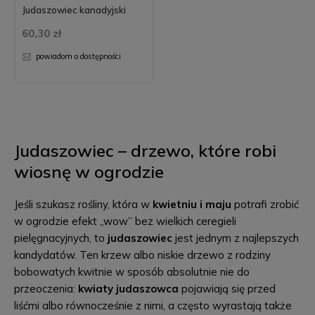
Judaszowiec kanadyjski
60,30 zł
powiadom o dostępności
Judaszowiec – drzewo, które robi
wiosnę w ogrodzie
Jeśli szukasz rośliny, która w
kwietniu i maju
potrafi zrobić
w ogrodzie efekt „wow” bez wielkich ceregieli
pielęgnacyjnych, to
judaszowiec
jest jednym z najlepszych
kandydatów. Ten krzew albo niskie drzewo z rodziny
bobowatych kwitnie w sposób absolutnie nie do
przeoczenia:
kwiaty judaszowca
pojawiają się przed
liśćmi albo równocześnie z nimi, a często wyrastają także