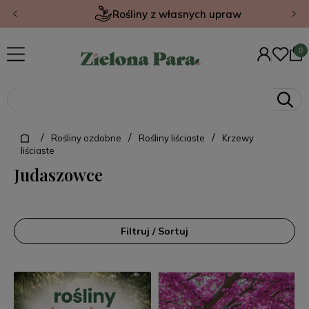
Rośliny z własnych upraw
/
/
/
Rośliny ozdobne
Rośliny liściaste
Krzewy
liściaste
Judaszowce
Filtruj / Sortuj