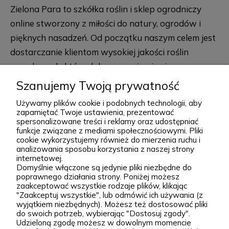
Zielona Para to szkółka roślin i sklep ogrodniczy
online stworzony z miłości do natury, ogrodów i
pięknych nasadzeń. Od początku naszym celem jest
dostarczanie klientom wysokiej jakości roślin
ogrodowych, które dobrze przyjmują się po
posadzeniu i przez lata zdobią przydomowe
Szanujemy Twoją prywatność
rozwiń więcej
rabaty, skalniaki, ogrody naturalistyczne oraz
Używamy plików cookie i podobnych technologii, aby
większe kompozycje krajobrazowe. Za Zieloną Parą
zapamiętać Twoje ustawienia, prezentować
spersonalizowane treści i reklamy oraz udostępniać
stoją Wiktor i Klaudia, którzy z dużą starannością
funkcje związane z mediami społecznościowymi. Pliki
dobierają każdą odmianę dostępną w naszej
cookie wykorzystujemy również do mierzenia ruchu i
Podgórna 9, 97-565 Brudzice
analizowania sposobu korzystania z naszej strony
ofercie. W sprzedaży znajdziesz zarówno
+48 793 037 145
internetowej.
sprawdzone, klasyczne gatunki, jak i ciekawsze,
Domyślnie włączone są jedynie pliki niezbędne do
kontakt@zielonapara.pl
poprawnego działania strony. Poniżej możesz
bardziej unikatowe krzewy ozdobne, drzewa, byliny
zaakceptować wszystkie rodzaje plików, klikając
oraz sadzonki do ogrodu. Każda roślina jest przez
"Zaakceptuj wszystkie", lub odmówić ich używania (z
Kategorie
wyjątkiem niezbędnych). Możesz też dostosować pliki
nas pielęgnowana, nawożona, przycinana i
do swoich potrzeb, wybierając "Dostosuj zgody".
Udzieloną zgodę możesz w dowolnym momencie
przygotowywana tak, aby mogła trafić do Twojego
Informacje