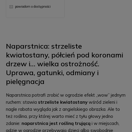
powiadom o dostępności
Naparstnica: strzeliste
kwiatostany, półcień pod koronami
drzew i… wielka ostrożność.
Uprawa, gatunki, odmiany i
pielęgnacja
Naparstnica potrafi zrobić w ogrodzie efekt „wow” jednym
ruchem: stawia
strzeliste kwiatostany
wśród zieleni i
nagle rabata wygląda jak z angielskiego obrazka. Ale to
też roślina, przy której warto mieć z tyłu głowy jedno
zdanie:
naparstnica jest rośliną trującą
i w miejscach,
gdzie w ogrodzie przebywają dzieci albo swobodnie