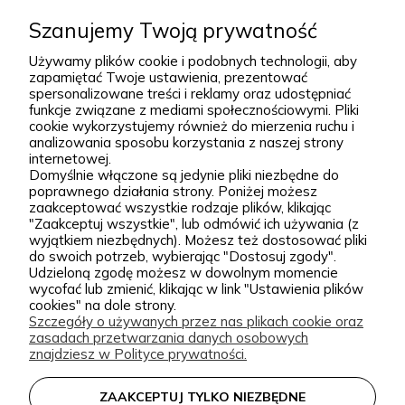
posadzeniu i przez lata zdobią przydomowe
Szanujemy Twoją prywatność
rozwiń więcej
rabaty, skalniaki, ogrody naturalistyczne oraz
Używamy plików cookie i podobnych technologii, aby
większe kompozycje krajobrazowe. Za Zieloną Parą
zapamiętać Twoje ustawienia, prezentować
spersonalizowane treści i reklamy oraz udostępniać
stoją Wiktor i Klaudia, którzy z dużą starannością
funkcje związane z mediami społecznościowymi. Pliki
dobierają każdą odmianę dostępną w naszej
cookie wykorzystujemy również do mierzenia ruchu i
Podgórna 9, 97-565 Brudzice
analizowania sposobu korzystania z naszej strony
ofercie. W sprzedaży znajdziesz zarówno
+48 793 037 145
internetowej.
sprawdzone, klasyczne gatunki, jak i ciekawsze,
Domyślnie włączone są jedynie pliki niezbędne do
kontakt@zielonapara.pl
poprawnego działania strony. Poniżej możesz
bardziej unikatowe krzewy ozdobne, drzewa, byliny
zaakceptować wszystkie rodzaje plików, klikając
oraz sadzonki do ogrodu. Każda roślina jest przez
"Zaakceptuj wszystkie", lub odmówić ich używania (z
Kategorie
wyjątkiem niezbędnych). Możesz też dostosować pliki
nas pielęgnowana, nawożona, przycinana i
do swoich potrzeb, wybierając "Dostosuj zgody".
Udzieloną zgodę możesz w dowolnym momencie
przygotowywana tak, aby mogła trafić do Twojego
Informacje
wycofać lub zmienić, klikając w link "Ustawienia plików
ogrodu w jak najlepszej kondycji. W Zielonej Parze
cookies" na dole strony.
Szczegóły o używanych przez nas plikach cookie oraz
stawiamy przede wszystkim na jakość sadzonek.
zasadach przetwarzania danych osobowych
Wiemy, że dobrze ukorzeniona, zdrowa roślina to
zielonapara.pl © 2026
znajdziesz w Polityce prywatności.
podstawa udanego ogrodu, dlatego nie traktujemy
Made with
by
ZAAKCEPTUJ TYLKO NIEZBĘDNE
sprzedaży roślin jak zwykłej wysyłki produktu.