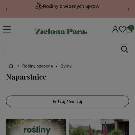
Rośliny z własnych upraw
/
/
Rośliny ozdobne
Byliny
Naparstnice
Filtruj / Sortuj