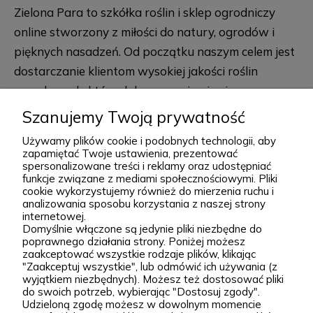
Zielona Para to szkółka roślin i sklep ogrodniczy
online stworzony z miłości do natury, ogrodów i
pięknych nasadzeń. Od początku naszym celem jest
dostarczanie klientom wysokiej jakości roślin
ogrodowych, które dobrze przyjmują się po
posadzeniu i przez lata zdobią przydomowe
Szanujemy Twoją prywatność
rozwiń więcej
rabaty, skalniaki, ogrody naturalistyczne oraz
Używamy plików cookie i podobnych technologii, aby
większe kompozycje krajobrazowe. Za Zieloną Parą
zapamiętać Twoje ustawienia, prezentować
spersonalizowane treści i reklamy oraz udostępniać
stoją Wiktor i Klaudia, którzy z dużą starannością
funkcje związane z mediami społecznościowymi. Pliki
dobierają każdą odmianę dostępną w naszej
cookie wykorzystujemy również do mierzenia ruchu i
Podgórna 9, 97-565 Brudzice
analizowania sposobu korzystania z naszej strony
ofercie. W sprzedaży znajdziesz zarówno
+48 793 037 145
internetowej.
sprawdzone, klasyczne gatunki, jak i ciekawsze,
Domyślnie włączone są jedynie pliki niezbędne do
kontakt@zielonapara.pl
poprawnego działania strony. Poniżej możesz
bardziej unikatowe krzewy ozdobne, drzewa, byliny
zaakceptować wszystkie rodzaje plików, klikając
oraz sadzonki do ogrodu. Każda roślina jest przez
"Zaakceptuj wszystkie", lub odmówić ich używania (z
Kategorie
wyjątkiem niezbędnych). Możesz też dostosować pliki
nas pielęgnowana, nawożona, przycinana i
do swoich potrzeb, wybierając "Dostosuj zgody".
Udzieloną zgodę możesz w dowolnym momencie
przygotowywana tak, aby mogła trafić do Twojego
Informacje