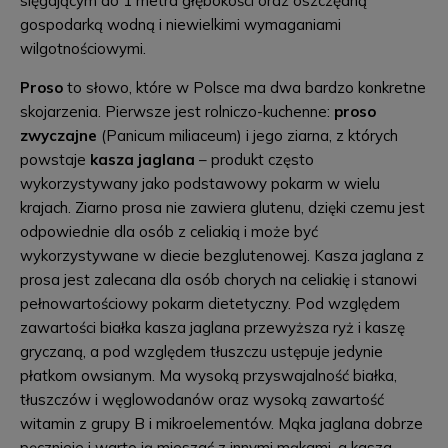
sięgającym do 1 metra głębokości oraz oszczędną
gospodarką wodną i niewielkimi wymaganiami
wilgotnościowymi.
Proso
to słowo, które w Polsce ma dwa bardzo konkretne
skojarzenia. Pierwsze jest rolniczo-kuchenne:
proso
zwyczajne
(Panicum miliaceum) i jego ziarna, z których
powstaje
kasza jaglana
– produkt często
wykorzystywany jako podstawowy pokarm w wielu
krajach. Ziarno prosa nie zawiera glutenu, dzięki czemu jest
odpowiednie dla osób z celiakią i może być
wykorzystywane w diecie bezglutenowej. Kasza jaglana z
prosa jest zalecana dla osób chorych na celiakię i stanowi
pełnowartościowy pokarm dietetyczny. Pod względem
zawartości białka kasza jaglana przewyższa ryż i kaszę
gryczaną, a pod względem tłuszczu ustępuje jedynie
płatkom owsianym. Ma wysoką przyswajalność białka,
tłuszczów i węglowodanów oraz wysoką zawartość
witamin z grupy B i mikroelementów. Mąka jaglana dobrze
pęcznieje i warto ją mieszać z innymi mąkami, a kasza