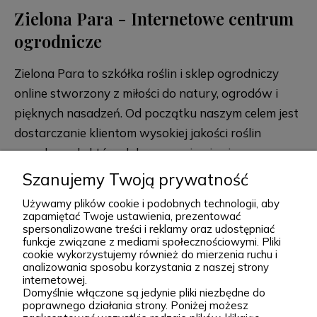
Zielona Para - Internetowe centrum
ogrodnicze
Zielona Para to szkółka roślin i sklep ogrodniczy
online stworzony z miłości do natury, ogrodów i
pięknych nasadzeń. Od początku naszym celem jest
dostarczanie klientom wysokiej jakości roślin
ogrodowych, które dobrze przyjmują się po
posadzeniu i przez lata zdobią przydomowe
Szanujemy Twoją prywatność
rozwiń więcej
rabaty, skalniaki, ogrody naturalistyczne oraz
Używamy plików cookie i podobnych technologii, aby
większe kompozycje krajobrazowe. Za Zieloną Parą
zapamiętać Twoje ustawienia, prezentować
spersonalizowane treści i reklamy oraz udostępniać
stoją Wiktor i Klaudia, którzy z dużą starannością
funkcje związane z mediami społecznościowymi. Pliki
dobierają każdą odmianę dostępną w naszej
cookie wykorzystujemy również do mierzenia ruchu i
Podgórna 9, 97-565 Brudzice
analizowania sposobu korzystania z naszej strony
ofercie. W sprzedaży znajdziesz zarówno
+48 793 037 145
internetowej.
sprawdzone, klasyczne gatunki, jak i ciekawsze,
Domyślnie włączone są jedynie pliki niezbędne do
kontakt@zielonapara.pl
poprawnego działania strony. Poniżej możesz
bardziej unikatowe krzewy ozdobne, drzewa, byliny