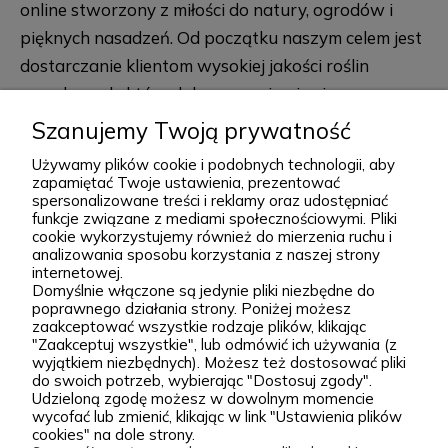
online stworzony z miłości do natury, ogrodów i
pięknych nasadzeń. Od początku naszym celem jest
dostarczanie klientom wysokiej jakości roślin
ogrodowych, które dobrze przyjmują się po
posadzeniu i przez lata zdobią przydomowe
Szanujemy Twoją prywatność
rozwiń więcej
rabaty, skalniaki, ogrody naturalistyczne oraz
Używamy plików cookie i podobnych technologii, aby
większe kompozycje krajobrazowe. Za Zieloną Parą
zapamiętać Twoje ustawienia, prezentować
spersonalizowane treści i reklamy oraz udostępniać
stoją Wiktor i Klaudia, którzy z dużą starannością
funkcje związane z mediami społecznościowymi. Pliki
dobierają każdą odmianę dostępną w naszej
cookie wykorzystujemy również do mierzenia ruchu i
Podgórna 9, 97-565 Brudzice
analizowania sposobu korzystania z naszej strony
ofercie. W sprzedaży znajdziesz zarówno
+48 793 037 145
internetowej.
sprawdzone, klasyczne gatunki, jak i ciekawsze,
Domyślnie włączone są jedynie pliki niezbędne do
kontakt@zielonapara.pl
poprawnego działania strony. Poniżej możesz
bardziej unikatowe krzewy ozdobne, drzewa, byliny
zaakceptować wszystkie rodzaje plików, klikając
oraz sadzonki do ogrodu. Każda roślina jest przez
"Zaakceptuj wszystkie", lub odmówić ich używania (z
Kategorie
wyjątkiem niezbędnych). Możesz też dostosować pliki
nas pielęgnowana, nawożona, przycinana i
do swoich potrzeb, wybierając "Dostosuj zgody".
Udzieloną zgodę możesz w dowolnym momencie
przygotowywana tak, aby mogła trafić do Twojego
Informacje
wycofać lub zmienić, klikając w link "Ustawienia plików
ogrodu w jak najlepszej kondycji. W Zielonej Parze
cookies" na dole strony.