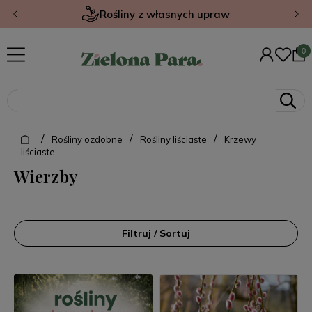
Rośliny z własnych upraw
/
/
/
Rośliny ozdobne
Rośliny liściaste
Krzewy
liściaste
Wierzby
Filtruj / Sortuj