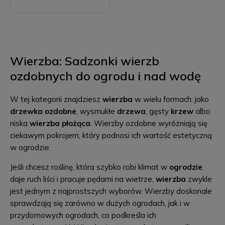
Wierzba: Sadzonki wierzb
ozdobnych do ogrodu i nad wodę
W tej kategorii znajdziesz
wierzba
w wielu formach: jako
drzewka ozdobne
, wysmukłe
drzewa
, gęsty
krzew
albo
niska
wierzba płożąca
. Wierzby ozdobne wyróżniają się
ciekawym pokrojem, który podnosi ich wartość estetyczną
w ogrodzie.
Jeśli chcesz roślinę, która szybko robi klimat w
ogrodzie
,
daje ruch liści i pracuje pędami na wietrze,
wierzba
zwykle
jest jednym z najprostszych wyborów. Wierzby doskonale
sprawdzają się zarówno w dużych ogrodach, jak i w
przydomowych ogrodach, co podkreśla ich