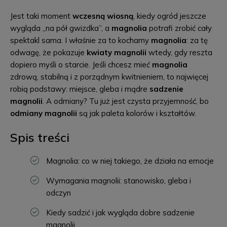
Jest taki moment
wczesną wiosną
, kiedy ogród jeszcze
wygląda „na pół gwizdka”, a
magnolia
potrafi zrobić cały
spektakl sama. I właśnie za to kochamy
magnolia
: za tę
odwagę, że pokazuje
kwiaty magnolii
wtedy, gdy reszta
dopiero myśli o starcie. Jeśli chcesz mieć
magnolia
zdrową, stabilną i z porządnym kwitnieniem, to najwięcej
robią podstawy: miejsce, gleba i mądre
sadzenie
magnolii
. A odmiany? Tu już jest czysta przyjemność, bo
odmiany magnolii
są jak paleta kolorów i kształtów.
Spis treści
Magnolia: co w niej takiego, że działa na emocje
Wymagania magnolii: stanowisko, gleba i
odczyn
Kiedy sadzić i jak wygląda dobre sadzenie
magnolii