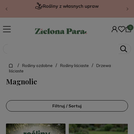
Rośliny z własnych upraw
/
/
/
Rośliny ozdobne
Rośliny liściaste
Drzewa
liściaste
Magnolie
Filtruj / Sortuj