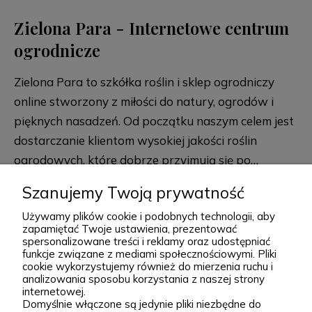
Zielona Para - Internetowe centrum
ogrodnicze
Zielona Para to szkółka roślin i sklep ogrodniczy
online stworzony z miłości do natury, ogrodów i
pięknych nasadzeń. Od początku naszym celem jest
dostarczanie klientom wysokiej jakości roślin
ogrodowych, które dobrze przyjmują się po
posadzeniu i przez lata zdobią przydomowe
rozwiń więcej
Szanujemy Twoją prywatność
rabaty, skalniaki, ogrody naturalistyczne oraz
Używamy plików cookie i podobnych technologii, aby
większe kompozycje krajobrazowe. Za Zieloną Parą
zapamiętać Twoje ustawienia, prezentować
stoją Wiktor i Klaudia, którzy z dużą starannością
spersonalizowane treści i reklamy oraz udostępniać
funkcje związane z mediami społecznościowymi. Pliki
dobierają każdą odmianę dostępną w naszej
cookie wykorzystujemy również do mierzenia ruchu i
Podgórna 9, 97-565 Brudzice
ofercie. W sprzedaży znajdziesz zarówno
analizowania sposobu korzystania z naszej strony
+48 793 037 145
internetowej.
sprawdzone, klasyczne gatunki, jak i ciekawsze,
kontakt@zielonapara.pl
Domyślnie włączone są jedynie pliki niezbędne do