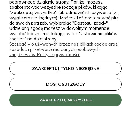
bardziej unikatowe krzewy ozdobne, drzewa, byliny
poprawnego działania strony. Poniżej możesz
zaakceptować wszystkie rodzaje plików, klikając
oraz sadzonki do ogrodu. Każda roślina jest przez
Kategorie
"Zaakceptuj wszystkie", lub odmówić ich używania (z
wyjątkiem niezbędnych). Możesz też dostosować pliki
nas pielęgnowana, nawożona, przycinana i
do swoich potrzeb, wybierając "Dostosuj zgody".
przygotowywana tak, aby mogła trafić do Twojego
Informacje
Udzieloną zgodę możesz w dowolnym momencie
wycofać lub zmienić, klikając w link "Ustawienia plików
ogrodu w jak najlepszej kondycji. W Zielonej Parze
cookies" na dole strony.
stawiamy przede wszystkim na jakość sadzonek.
Szczegóły o używanych przez nas plikach cookie oraz
zasadach przetwarzania danych osobowych
Wiemy, że dobrze ukorzeniona, zdrowa roślina to
zielonapara.pl © 2026
znajdziesz w Polityce prywatności.
podstawa udanego ogrodu, dlatego nie traktujemy
Made with
by
sprzedaży roślin jak zwykłej wysyłki produktu.
ZAAKCEPTUJ TYLKO NIEZBĘDNE
Nasze sadzonki są starannie prowadzone i
zabezpieczane przed transportem, dzięki czemu
DOSTOSUJ ZGODY
klienci doceniają je za wygląd, kondycję oraz dobre
przyjęcie po posadzeniu. Pozytywne opinie o
ZAAKCEPTUJ WSZYSTKIE
roślinach z naszej szkółki są dla nas najlepszym
potwierdzeniem, że warto dbać o każdy szczegół.
Zielona Para to nie tylko internetowy sklep z