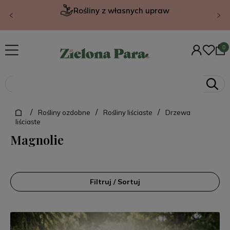
Rośliny z własnych upraw
/
/
/
Rośliny ozdobne
Rośliny liściaste
Drzewa
liściaste
Magnolie
Filtruj / Sortuj