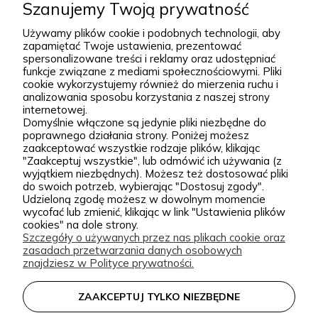
większe kompozycje krajobrazowe. Za Zieloną Parą
Szanujemy Twoją prywatność
stoją Wiktor i Klaudia, którzy z dużą starannością
Używamy plików cookie i podobnych technologii, aby
dobierają każdą odmianę dostępną w naszej
zapamiętać Twoje ustawienia, prezentować
Podgórna 9, 97-565 Brudzice
spersonalizowane treści i reklamy oraz udostępniać
ofercie. W sprzedaży znajdziesz zarówno
+48 793 037 145
funkcje związane z mediami społecznościowymi. Pliki
sprawdzone, klasyczne gatunki, jak i ciekawsze,
kontakt@zielonapara.pl
cookie wykorzystujemy również do mierzenia ruchu i
analizowania sposobu korzystania z naszej strony
bardziej unikatowe krzewy ozdobne, drzewa, byliny
internetowej.
oraz sadzonki do ogrodu. Każda roślina jest przez
Domyślnie włączone są jedynie pliki niezbędne do
Kategorie
poprawnego działania strony. Poniżej możesz
nas pielęgnowana, nawożona, przycinana i
zaakceptować wszystkie rodzaje plików, klikając
przygotowywana tak, aby mogła trafić do Twojego
Informacje
"Zaakceptuj wszystkie", lub odmówić ich używania (z
wyjątkiem niezbędnych). Możesz też dostosować pliki
ogrodu w jak najlepszej kondycji. W Zielonej Parze
do swoich potrzeb, wybierając "Dostosuj zgody".
stawiamy przede wszystkim na jakość sadzonek.
Udzieloną zgodę możesz w dowolnym momencie
wycofać lub zmienić, klikając w link "Ustawienia plików
Wiemy, że dobrze ukorzeniona, zdrowa roślina to
zielonapara.pl © 2026
cookies" na dole strony.
Szczegóły o używanych przez nas plikach cookie oraz
podstawa udanego ogrodu, dlatego nie traktujemy
Made with
by
zasadach przetwarzania danych osobowych
sprzedaży roślin jak zwykłej wysyłki produktu.
znajdziesz w Polityce prywatności.
Nasze sadzonki są starannie prowadzone i
ZAAKCEPTUJ TYLKO NIEZBĘDNE
zabezpieczane przed transportem, dzięki czemu