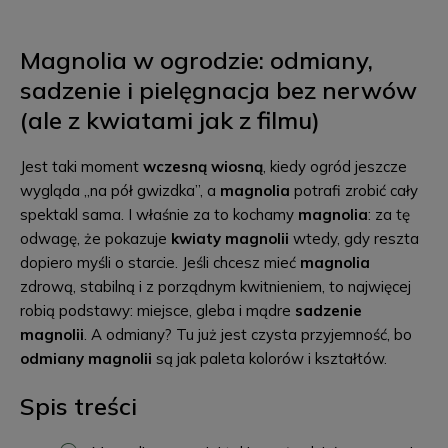
Magnolia w ogrodzie: odmiany,
sadzenie i pielęgnacja bez nerwów
(ale z kwiatami jak z filmu)
Jest taki moment
wczesną wiosną
, kiedy ogród jeszcze
wygląda „na pół gwizdka”, a
magnolia
potrafi zrobić cały
spektakl sama. I właśnie za to kochamy
magnolia
: za tę
odwagę, że pokazuje
kwiaty magnolii
wtedy, gdy reszta
dopiero myśli o starcie. Jeśli chcesz mieć
magnolia
zdrową, stabilną i z porządnym kwitnieniem, to najwięcej
robią podstawy: miejsce, gleba i mądre
sadzenie
magnolii
. A odmiany? Tu już jest czysta przyjemność, bo
odmiany magnolii
są jak paleta kolorów i kształtów.
Spis treści