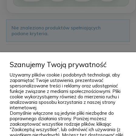
Nie znaleziono produktów spełniających
podane kryteria.
Zielona Para - Internetowe centrum
Szanujemy Twoją prywatność
ogrodnicze
Używamy plików cookie i podobnych technologii, aby
zapamiętać Twoje ustawienia, prezentować
spersonalizowane treści i reklamy oraz udostępniać
Zielona Para to szkółka roślin i sklep ogrodniczy
funkcje związane z mediami społecznościowymi. Pliki
online stworzony z miłości do natury, ogrodów i
cookie wykorzystujemy również do mierzenia ruchu i
analizowania sposobu korzystania z naszej strony
pięknych nasadzeń. Od początku naszym celem jest
internetowej.
dostarczanie klientom wysokiej jakości roślin
Domyślnie włączone są jedynie pliki niezbędne do
poprawnego działania strony. Poniżej możesz
ogrodowych, które dobrze przyjmują się po
zaakceptować wszystkie rodzaje plików, klikając
posadzeniu i przez lata zdobią przydomowe
"Zaakceptuj wszystkie", lub odmówić ich używania (z
rozwiń więcej
wyjątkiem niezbędnych). Możesz też dostosować pliki