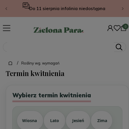
Rośliny z własnych u
edostępna
/
Rośliny wg. wymagań
Termin kwitnienia
Wybierz termin kwitnienia
Wiosna
Lato
Jesień
Zima