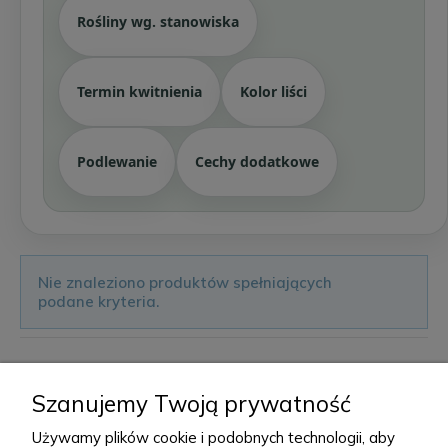
Rośliny wg. stanowiska
Termin kwitnienia
Kolor liści
Podlewanie
Cechy dodatkowe
Nie znaleziono produktów spełniających
podane kryteria.
Zielona Para - Internetowe centrum
Szanujemy Twoją prywatność
ogrodnicze
Używamy plików cookie i podobnych technologii, aby