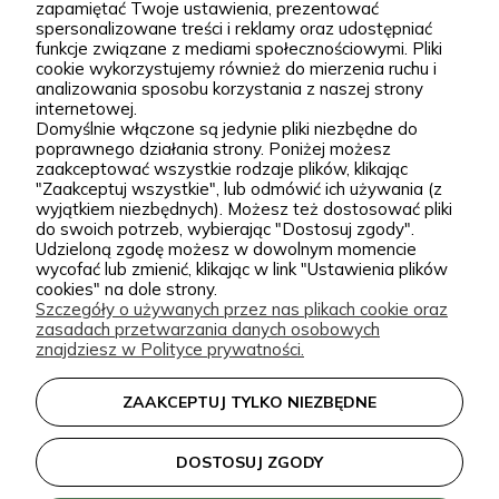
zapamiętać Twoje ustawienia, prezentować
spersonalizowane treści i reklamy oraz udostępniać
Zielona Para to szkółka roślin i sklep ogrodniczy
funkcje związane z mediami społecznościowymi. Pliki
online stworzony z miłości do natury, ogrodów i
cookie wykorzystujemy również do mierzenia ruchu i
analizowania sposobu korzystania z naszej strony
pięknych nasadzeń. Od początku naszym celem jest
internetowej.
dostarczanie klientom wysokiej jakości roślin
Domyślnie włączone są jedynie pliki niezbędne do
poprawnego działania strony. Poniżej możesz
ogrodowych, które dobrze przyjmują się po
zaakceptować wszystkie rodzaje plików, klikając
posadzeniu i przez lata zdobią przydomowe
"Zaakceptuj wszystkie", lub odmówić ich używania (z
rozwiń więcej
wyjątkiem niezbędnych). Możesz też dostosować pliki
rabaty, skalniaki, ogrody naturalistyczne oraz
do swoich potrzeb, wybierając "Dostosuj zgody".
Udzieloną zgodę możesz w dowolnym momencie
większe kompozycje krajobrazowe. Za Zieloną Parą
wycofać lub zmienić, klikając w link "Ustawienia plików
stoją Wiktor i Klaudia, którzy z dużą starannością
cookies" na dole strony.
Szczegóły o używanych przez nas plikach cookie oraz
dobierają każdą odmianę dostępną w naszej
zasadach przetwarzania danych osobowych
Podgórna 9, 97-565 Brudzice
ofercie. W sprzedaży znajdziesz zarówno
znajdziesz w Polityce prywatności.
+48 793 037 145
sprawdzone, klasyczne gatunki, jak i ciekawsze,
kontakt@zielonapara.pl
ZAAKCEPTUJ TYLKO NIEZBĘDNE
bardziej unikatowe krzewy ozdobne, drzewa, byliny
oraz sadzonki do ogrodu. Każda roślina jest przez
Kategorie
DOSTOSUJ ZGODY
nas pielęgnowana, nawożona, przycinana i