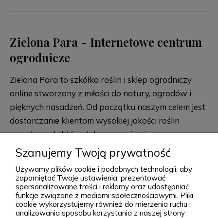
Zielona Para - Internetowe centrum
ogrodnicze
Zielona Para to szkółka roślin i sklep ogrodniczy
online stworzony z miłości do natury, ogrodów i
pięknych nasadzeń. Od początku naszym celem jest
dostarczanie klientom wysokiej jakości roślin
ogrodowych, które dobrze przyjmują się po
posadzeniu i przez lata zdobią przydomowe
Szanujemy Twoją prywatność
rozwiń więcej
rabaty, skalniaki, ogrody naturalistyczne oraz
Używamy plików cookie i podobnych technologii, aby
większe kompozycje krajobrazowe. Za Zieloną Parą
zapamiętać Twoje ustawienia, prezentować
spersonalizowane treści i reklamy oraz udostępniać
stoją Wiktor i Klaudia, którzy z dużą starannością
funkcje związane z mediami społecznościowymi. Pliki
dobierają każdą odmianę dostępną w naszej
cookie wykorzystujemy również do mierzenia ruchu i
Podgórna 9, 97-565 Brudzice
analizowania sposobu korzystania z naszej strony
ofercie. W sprzedaży znajdziesz zarówno