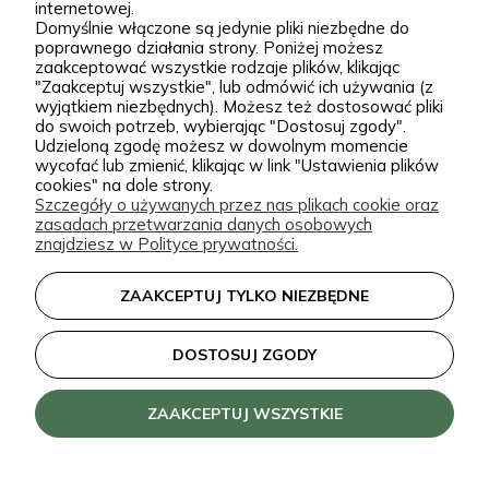
+48 793 037 145
internetowej.
sprawdzone, klasyczne gatunki, jak i ciekawsze,
Domyślnie włączone są jedynie pliki niezbędne do
kontakt@zielonapara.pl
poprawnego działania strony. Poniżej możesz
bardziej unikatowe krzewy ozdobne, drzewa, byliny
zaakceptować wszystkie rodzaje plików, klikając
oraz sadzonki do ogrodu. Każda roślina jest przez
"Zaakceptuj wszystkie", lub odmówić ich używania (z
Kategorie
wyjątkiem niezbędnych). Możesz też dostosować pliki
nas pielęgnowana, nawożona, przycinana i
do swoich potrzeb, wybierając "Dostosuj zgody".
Udzieloną zgodę możesz w dowolnym momencie
przygotowywana tak, aby mogła trafić do Twojego
Informacje
wycofać lub zmienić, klikając w link "Ustawienia plików
ogrodu w jak najlepszej kondycji. W Zielonej Parze
cookies" na dole strony.
Szczegóły o używanych przez nas plikach cookie oraz
stawiamy przede wszystkim na jakość sadzonek.
zasadach przetwarzania danych osobowych
Wiemy, że dobrze ukorzeniona, zdrowa roślina to
zielonapara.pl © 2026
znajdziesz w Polityce prywatności.
podstawa udanego ogrodu, dlatego nie traktujemy
Made with
by
ZAAKCEPTUJ TYLKO NIEZBĘDNE
sprzedaży roślin jak zwykłej wysyłki produktu.
Nasze sadzonki są starannie prowadzone i
DOSTOSUJ ZGODY
zabezpieczane przed transportem, dzięki czemu
klienci doceniają je za wygląd, kondycję oraz dobre
ZAAKCEPTUJ WSZYSTKIE
przyjęcie po posadzeniu. Pozytywne opinie o
roślinach z naszej szkółki są dla nas najlepszym
potwierdzeniem, że warto dbać o każdy szczegół.