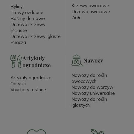
Krzewy owocowe
Byliny
Drzewa owocowe
Trawy ozdobne
Zioła
Rośliny domowe
Drzewa i krzewy
liściaste
Drzewa i krzewy iglaste
Pnącza
Artykuły
Nawozy
ogrodnicze
Nawozy do roślin
Artykuły ogrodnicze
owocowych
Opryski
Nawozy do warzyw
Vouchery roślinne
Nawozy uniwersalne
Nawozy do roślin
iglastych