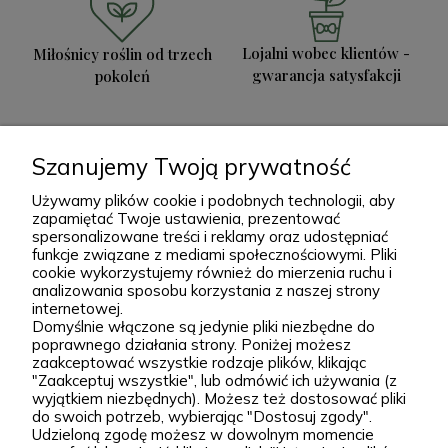
Lojalni wobec klientów -
Miłośnicy roślin od trzech
gwarancja satysfakcji
pokoleń
Szanujemy Twoją prywatność
Większe sadzonki i bryła
Bezpłatnie doradzamy i
Używamy plików cookie i podobnych technologii, aby
korzeniowa
zapamiętać Twoje ustawienia, prezentować
wspieramy
spersonalizowane treści i reklamy oraz udostępniać
funkcje związane z mediami społecznościowymi. Pliki
cookie wykorzystujemy również do mierzenia ruchu i
analizowania sposobu korzystania z naszej strony
internetowej.
Domyślnie włączone są jedynie pliki niezbędne do
poprawnego działania strony. Poniżej możesz
zaakceptować wszystkie rodzaje plików, klikając
"Zaakceptuj wszystkie", lub odmówić ich używania (z
Zielona Para - Internetowe centrum
wyjątkiem niezbędnych). Możesz też dostosować pliki
do swoich potrzeb, wybierając "Dostosuj zgody".
ogrodnicze
Udzieloną zgodę możesz w dowolnym momencie