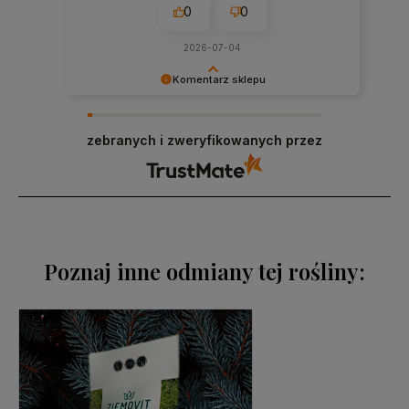
0
0
2026-07-04
Komentarz sklepu
Wow, jak miło! 🌷 Takie opinie to miód dla duszy i
fotosynteza dla serca 🍯💚 Dziękujemy i
zebranych i zweryfikowanych przez
zapraszamy zawsze po więcej zieleni! – Klaudia &
Wiktor
Poznaj inne odmiany tej rośliny: