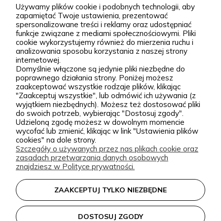
Większe sadzonki i bryła
Bezpłatnie doradzamy i
Używamy plików cookie i podobnych technologii, aby
korzeniowa
zapamiętać Twoje ustawienia, prezentować
wspieramy
spersonalizowane treści i reklamy oraz udostępniać
funkcje związane z mediami społecznościowymi. Pliki
cookie wykorzystujemy również do mierzenia ruchu i
analizowania sposobu korzystania z naszej strony
internetowej.
Domyślnie włączone są jedynie pliki niezbędne do
poprawnego działania strony. Poniżej możesz
zaakceptować wszystkie rodzaje plików, klikając
"Zaakceptuj wszystkie", lub odmówić ich używania (z
Zielona Para - Internetowe centrum
wyjątkiem niezbędnych). Możesz też dostosować pliki
do swoich potrzeb, wybierając "Dostosuj zgody".
ogrodnicze
Udzieloną zgodę możesz w dowolnym momencie
wycofać lub zmienić, klikając w link "Ustawienia plików
cookies" na dole strony.
Zielona Para to szkółka roślin i sklep ogrodniczy
Szczegóły o używanych przez nas plikach cookie oraz
online stworzony z miłości do natury, ogrodów i
zasadach przetwarzania danych osobowych
znajdziesz w Polityce prywatności.
pięknych nasadzeń. Od początku naszym celem jest
dostarczanie klientom wysokiej jakości roślin
ZAAKCEPTUJ TYLKO NIEZBĘDNE
ogrodowych, które dobrze przyjmują się po
posadzeniu i przez lata zdobią przydomowe
rozwiń więcej
DOSTOSUJ ZGODY