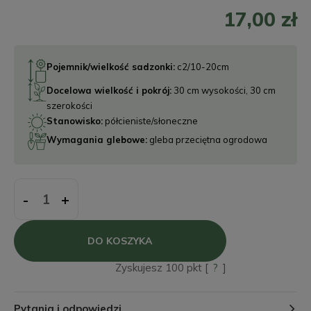
17,00 zł
Pojemnik/wielkość sadzonki:
c2/10-20cm
Docelowa wielkość i pokrój:
30 cm wysokości, 30 cm
szerokości
Stanowisko:
półcieniste/słoneczne
Wymagania glebowe:
gleba przeciętna ogrodowa
-
+
DO KOSZYKA
Zyskujesz
100
pkt [
?
]
Pytania i odpowiedzi