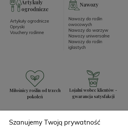
Artykuły
Nawozy
ogrodnicze
Nawozy do roślin
Artykuły ogrodnicze
owocowych
Opryski
Nawozy do warzyw
Vouchery roślinne
Nawozy uniwersalne
Nawozy do roślin
iglastych
Lojalni wobec klientów -
Miłośnicy roślin od trzech
gwarancja satysfakcji
pokoleń
Szanujemy Twoją prywatność