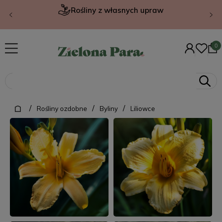
Rośliny z własnych upraw
/
/
/
Rośliny ozdobne
Byliny
Liliowce